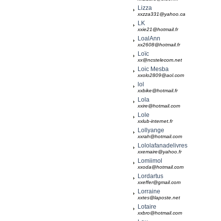
Lizza
xxzza331@yahoo.ca
LK
xxie21@hotmail.fr
LoalAnn
xx2608@hotmail.fr
Loïc
xx@ncstelecom.net
Loic Mesba
xxolo2809@aol.com
lol
xxbike@hotmail.fr
Lola
xxire@hotmail.com
Lole
xxlub-internet.fr
Lollyange
xxrah@hotmail.com
Lololafanadelivres
xxemaire@yahoo.fr
Lomiimol
xxoda@hotmail.com
Lordartus
xxeffer@gmail.com
Lorraine
xxtes@laposte.net
Lotaire
xxbro@hotmail.com