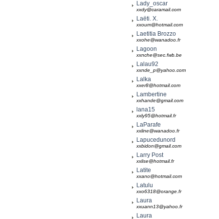
Lady_oscar
xxdy@caramail.com
Laëti. X.
xxoum@hotmail.com
Laetitia Brozzo
xxohe@wanadoo.fr
Lagoon
xxnche@sec.fwb.be
Lalau92
xxnde_p@yahoo.com
Lalka
xxer8@hotmail.com
Lambertine
xxhande@gmail.com
lana15
xxly95@hotmail.fr
LaParafe
xxline@wanadoo.fr
Lapucedunord
xxbidon@gmail.com
Larry Post
xxlise@hotmail.fr
Latite
xxano@hotmail.com
Latulu
xxo6318@orange.fr
Laura
xxuann13@yahoo.fr
Laura