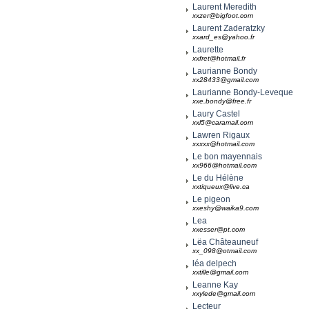
Laurent Meredith
xxzer@bigfoot.com
Laurent Zaderatzky
xxard_es@yahoo.fr
Laurette
xxfret@hotmail.fr
Laurianne Bondy
xx28433@gmail.com
Laurianne Bondy-Leveque
xxe.bondy@free.fr
Laury Castel
xxl5@caramail.com
Lawren Rigaux
xxxxx@hotmail.com
Le bon mayennais
xx966@hotmail.com
Le du Hélène
xxtiqueux@live.ca
Le pigeon
xxeshy@waika9.com
Lea
xxesser@pt.com
Lëa Châteauneuf
xx_098@otmail.com
léa delpech
xxtille@gmail.com
Leanne Kay
xxylede@gmail.com
Lecteur