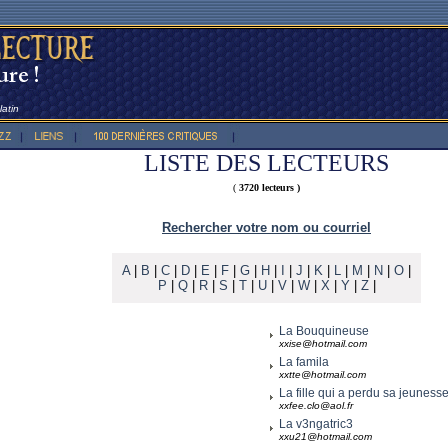
atin
LISTE DES LECTEURS
(
3720 lecteurs )
Rechercher votre nom ou courriel
A
|
B
|
C
|
D
|
E
|
F
|
G
|
H
|
I
|
J
|
K
|
L
|
M
|
N
|
O
|
P
|
Q
|
R
|
S
|
T
|
U
|
V
|
W
|
X
|
Y
|
Z
|
La Bouquineuse
xxise@hotmail.com
La famila
xxtte@hotmail.com
La fille qui a perdu sa jeuness
xxfee.clo@aol.fr
La v3ngatric3
xxu21@hotmail.com