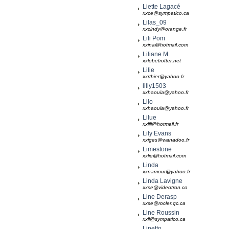
Liette Lagacé
xxce@sympatico.ca
Lilas_09
xxcindy@orange.fr
Lili Pom
xxina@hotmail.com
Liliane M.
xxlobetrotter.net
Lilie
xxrthier@yahoo.fr
lilly1503
xxhaouia@yahoo.fr
Lilo
xxhaouia@yahoo.fr
Lilue
xxlili@hotmail.fr
Lily Evans
xxiges@wanadoo.fr
Limestone
xxlie@hotmail.com
Linda
xxnamour@yahoo.fr
Linda Lavigne
xxse@videotron.ca
Line Derasp
xxse@rocler.qc.ca
Line Roussin
xxll@sympatico.ca
Linetto