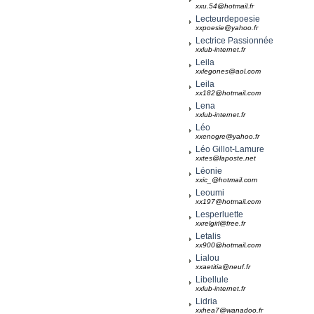
xxu.54@hotmail.fr
Lecteurdepoesie
xxpoesie@yahoo.fr
Lectrice Passionnée
xxlub-internet.fr
Leila
xxlegones@aol.com
Leila
xx182@hotmail.com
Lena
xxlub-internet.fr
Léo
xxenogre@yahoo.fr
Léo Gillot-Lamure
xxtes@laposte.net
Léonie
xxic_@hotmail.com
Leoumi
xx197@hotmail.com
Lesperluette
xxrelgirl@free.fr
Letalis
xx900@hotmail.com
Lialou
xxaetitia@neuf.fr
Libellule
xxlub-internet.fr
Lidria
xxhea7@wanadoo.fr