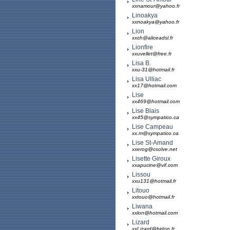
xxnamour@yahoo.fr
Linoakya
xxnoakya@yahoo.fr
Lion
xxch@aliceadsl.fr
Lionfire
xxuvellet@free.fr
Lisa B.
xxu-31@hotmail.fr
Lisa Ulliac
xx17@hotmail.com
Lise
xx469@hotmail.com
Lise Blais
xx45@sympatico.ca
Lise Campeau
xx.m@sympatico.ca
Lise St-Amand
xxerog@csolve.net
Lisette Giroux
xxapucine@vif.com
Lissou
xxu131@hotmail.fr
Litouo
xxtouo@hotmail.fr
Liwana
xxlon@hotmail.com
Lizard
xxLizard@bidon.fr