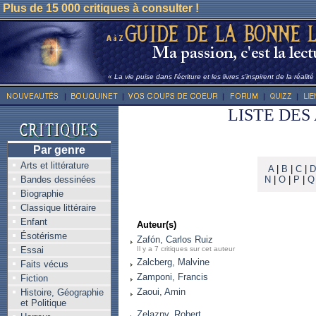
Plus de 15 000 critiques à consulter !
« La vie puise dans l’écriture et les livres s’inspirent de la réalit
LISTE DES
Par genre
Arts et littérature
A
|
B
|
C
|
D
Bandes dessinées
N
|
O
|
P
|
Q
Biographie
Classique littéraire
Enfant
Auteur(s)
Ésotérisme
Zafón, Carlos Ruiz
Essai
Il y a 7 critiques sur cet auteur
Zalcberg, Malvine
Faits vécus
Zamponi, Francis
Fiction
Zaoui, Amin
Histoire, Géographie
et Politique
Zelazny, Robert