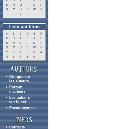
G
H
I
J
K
L
M
N
O
P
Q
R
S
T
U
V
W
X
Y
Z
Liste par titres
A
B
C
D
E
F
G
H
I
J
K
L
M
N
O
P
Q
R
S
T
U
V
W
X
Y
Z
1
2
3
4
5
6
7
8
9
Critique sur
les auteurs
Portrait
d'auteurs
Les auteurs
sur le net
Pseudonymes
Contacts