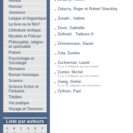
Horreur
Humour
Zelazny, Roger et Robert Sheckley
Jeunesse
Langue et linguistique
Zenatti , Valérie
Le livre ou le film?
Zevin, Gabrielle
Littérature érotique
Zielinski , Tadeusz A.
Mystère et Policier
Philosophie, religion
Zimmermann, Daniel
et spiritualité
Poésie
Zola, Gordon
Psychologie et
Zuckerman, Laurel
Sociologie
Il y a 2 critiques sur cet auteur
Romance
Zumkir, Michel
Roman historique
Il y a 2 critiques sur cet auteur
Science
Zweig, Stefan
Il y a 34 critiques sur cet auteur
Science fiction et
Fantaisie
Zythum, Paul
Théâtre
Vie pratique
Voyage et Tourisme
Liste par auteurs
A
B
C
D
E
F