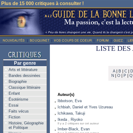
Plus de 15 000 critiques à consulter !
« Peu de livres changent une vie. Quand ils la changent c'est po
LISTE DES
Par genre
Arts et littérature
A
|
B
|
C
|
D
Bandes dessinées
N
|
O
|
P
|
Q
Biographie
Classique littéraire
Enfant
Auteur(s)
Ésotérisme
Ibbotson, Eva
Essai
Ichbiah, Daniel et Yves Uzureau
Faits vécus
Ichikawa, Takuji
Fiction
Ikeda , Riyoko
Histoire, Géographie
Il y a 2 critiques sur cet auteur
et Politique
Imber-Black, Evan
Il y a 2 critiques sur cet auteur