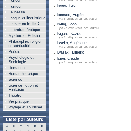
Horreur
Inoue, Yuki
Humour
Jeunesse
Ionesco, Eugène
Langue et linguistique
Il y a 8 critiques sur cet auteur
Le livre ou le film?
Irving, John
Il y a 36 critiques sur cet auteur
Littérature érotique
Isiguro, Kazuo
Mystère et Policier
Il y a 2 critiques sur cet auteur
Philosophie, religion
Isselin, Angélique
et spiritualité
Il y a 2 critiques sur cet auteur
Poésie
Iwasaki, Mineko
Psychologie et
Izner, Claude
Sociologie
Il y a 2 critiques sur cet auteur
Romance
Roman historique
Science
Science fiction et
Fantaisie
Théâtre
Vie pratique
Voyage et Tourisme
Liste par auteurs
A
B
C
D
E
F