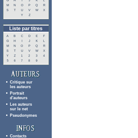
G
H
I
J
K
L
M
N
O
P
Q
R
S
T
U
V
W
X
Y
Z
Liste par titres
A
B
C
D
E
F
G
H
I
J
K
L
M
N
O
P
Q
R
S
T
U
V
W
X
Y
Z
1
2
3
4
5
6
7
8
9
Critique sur
les auteurs
Portrait
d'auteurs
Les auteurs
sur le net
Pseudonymes
Contacts