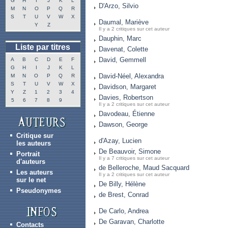
G
H
I
J
K
L
D'Arzo, Silvio
M
N
O
P
Q
R
S
T
U
V
W
X
Daumal, Mariève
Y
Z
Il y a 2 critiques sur cet auteur
Dauphin, Marc
Liste par titres
Davenat, Colette
David, Gemmell
A
B
C
D
E
F
G
H
I
J
K
L
David-Néel, Alexandra
M
N
O
P
Q
R
S
T
U
V
W
X
Davidson, Margaret
Y
Z
1
2
3
4
Davies, Robertson
5
6
7
8
9
Il y a 2 critiques sur cet auteur
Davodeau, Étienne
Dawson, George
Critique sur
d'Azay, Lucien
les auteurs
De Beauvoir, Simone
Portrait
Il y a 7 critiques sur cet auteur
d'auteurs
de Belleroche, Maud Sacquard
Les auteurs
Il y a 2 critiques sur cet auteur
sur le net
De Billy, Hélène
Pseudonymes
de Brest, Conrad
De Carlo, Andrea
De Garavan, Charlotte
Contacts