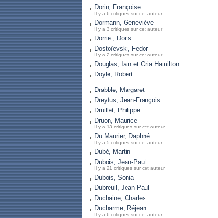
Dorin, Françoise
Il y a 6 critiques sur cet auteur
Dormann, Geneviève
Il y a 3 critiques sur cet auteur
Dörrie , Doris
Dostoïevski, Fedor
Il y a 2 critiques sur cet auteur
Douglas, Iain et Oria Hamilton
Doyle, Robert
Drabble, Margaret
Dreyfus, Jean-François
Druillet, Philippe
Druon, Maurice
Il y a 13 critiques sur cet auteur
Du Maurier, Daphné
Il y a 5 critiques sur cet auteur
Dubé, Martin
Dubois, Jean-Paul
Il y a 21 critiques sur cet auteur
Dubois, Sonia
Dubreuil, Jean-Paul
Duchaine, Charles
Ducharme, Réjean
Il y a 6 critiques sur cet auteur