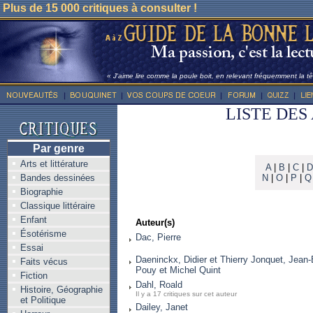
Plus de 15 000 critiques à consulter !
« J'aime lire comme la poule boit, en relevant fréquemment la têt
LISTE DES
Par genre
Arts et littérature
A
|
B
|
C
|
D
Bandes dessinées
N
|
O
|
P
|
Q
Biographie
Classique littéraire
Enfant
Auteur(s)
Ésotérisme
Dac, Pierre
Essai
Daeninckx, Didier et Thierry Jonquet, Jean
Faits vécus
Pouy et Michel Quint
Fiction
Dahl, Roald
Histoire, Géographie
Il y a 17 critiques sur cet auteur
et Politique
Dailey, Janet