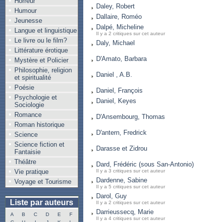
Horreur
Daley, Robert
Humour
Dallaire, Roméo
Jeunesse
Dalpé, Micheline
Langue et linguistique
Il y a 2 critiques sur cet auteur
Le livre ou le film?
Daly, Michael
Littérature érotique
D'Amato, Barbara
Mystère et Policier
Philosophie, religion
Daniel , A.B.
et spiritualité
Poésie
Daniel, François
Psychologie et
Daniel, Keyes
Sociologie
Romance
D'Ansembourg, Thomas
Roman historique
D'antern, Fredrick
Science
Science fiction et
Darasse et Zidrou
Fantaisie
Théâtre
Dard, Frédéric (sous San-Antonio)
Vie pratique
Il y a 3 critiques sur cet auteur
Dardenne, Sabine
Voyage et Tourisme
Il y a 5 critiques sur cet auteur
Darol, Guy
Liste par auteurs
Il y a 2 critiques sur cet auteur
Darrieussecq, Marie
A
B
C
D
E
F
Il y a 4 critiques sur cet auteur