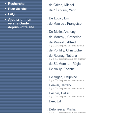
Recherche
de Grèce, Michel
Plan du site
de l' Écotais, Yann
FAQ
De Luca , Erri
Ajouter un lien
vers le Guide
de Maulde , Françoise
depuis votre site
De Mello, Anthony
de Monroy , Catherine
de Musset , Alfred
Il y a 2 critiques sur cet auteur
de Ponfilly, Christophe
de Rosnay, Tatiana
Il y a 10 critiques sur cet auteur
de Sá Moreira , Régis
De Vailly, Corinne
De Vigan, Delphine
Il y a 7 critiques sur cet auteur
Deaver, Jeffery
Il y a 2 critiques sur cet auteur
Decoin, Didier
Il y a 3 critiques sur cet auteur
Dee, Ed
Defonseca, Misha
Il y a 10 critiques sur cet auteur