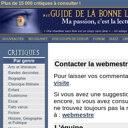
Plus de 15 000 critiques à consulter !
« Une chambre sans livre est un corps sans âme » -- Un adage l
Par genre
Contacter la webmestr
Arts et littérature
Bandes dessinées
Pour laisser vos commentair
Biographie
visite
.
Classique littéraire
Enfant
Si vous avez une suggestio
Ésotérisme
encore, si vous avez consu
Essai
ne trouvez toujours pas la 
Faits vécus
Fiction
à :
webmestre
Histoire, Géographie
et Politique
L'équipe