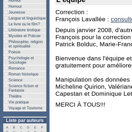
Horreur
Humour
Correction :
Jeunesse
François Lavallée :
consult
Langue et linguistique
Le livre ou le film?
Depuis janvier 2008, d'autr
Littérature érotique
Mystère et Policier
François pour la correction 
Philosophie, religion
Patrick Bolduc, Marie-Fran
et spiritualité
Poésie
Bienvenue dans l'équipe et
Psychologie et
Sociologie
gratuitement pour améliore
Romance
Roman historique
Manipulation des données 
Science
Micheline Quirion, Valérian
Science fiction et
Fantaisie
Capestan et Dominique Lete
Théâtre
Vie pratique
MERCI À TOUS!!!
Voyage et Tourisme
Liste par auteurs
A
B
C
D
E
F