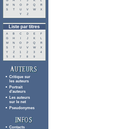
G
H
I
J
K
L
M
N
O
P
Q
R
S
T
U
V
W
X
Y
Z
Liste par titres
A
B
C
D
E
F
G
H
I
J
K
L
M
N
O
P
Q
R
S
T
U
V
W
X
Y
Z
1
2
3
4
5
6
7
8
9
Critique sur
les auteurs
Portrait
d'auteurs
Les auteurs
sur le net
Pseudonymes
Contacts