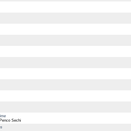
time
 Penco Sechi
es