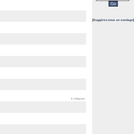
[
Suggérez-nous un sondage
]
4 critiques