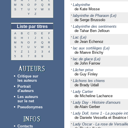
G
H
I
J
K
L
Labyrinthe
M
N
O
P
Q
R
de Kate Mosse
S
T
U
V
W
X
Y
Z
labyrinthe de Pharaon (Le)
de Serge Brussolo
Liste par titres
Labyrinthe des sentiments
de Tahar Ben Jelloun
A
B
C
D
E
F
Lac (Le)
G
H
I
J
K
L
de Jean Echenoz
M
N
O
P
Q
R
S
T
U
V
W
X
lac aux sortilèges (Le)
Y
Z
1
2
3
4
de Maeve Binchy
5
6
7
8
9
lac de glace (Le)
de John Farrow
Lâcher prise
de Guy Finley
Critique sur
les auteurs
Lâchons les chiens
de Brady Udall
Portrait
d'auteurs
Lady Cartier
de Micheline Lachance
Les auteurs
sur le net
Lady Day - Histoire d'amours
de Alain Gerber
Pseudonymes
Lady Doll, tome 1 - La poupée in
de Daniele Vessella et Beatrice
Lady Oscar - La rose de Versaill
Contacts