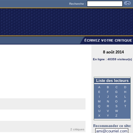
Recherche :
8 août 2014
En ligne : 40359 visiteur(s)
Liste des lecteurs
A
B
C
D
E
F
G
H
I
J
K
L
M
N
O
P
Q
R
S
T
U
V
W
X
Y
Z
2 critiques