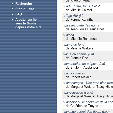
de Riyoko Ikeda
Recherche
Lady Pirate, tome 1 et 2
Plan du site
de Mireille Calmel
FAQ
L'âge d'or (L')
Ajouter un lien
de Ferenc Karinthy
vers le Guide
Laissez parler les noms
depuis votre site
de Jean-Louis Beaucarnot
Lalana
de Michèle Rakotoson
Lame de fond
de Minette Walters
lame du scalpel (La)
de Francis Roe
lamentation du prépuce (La)
de Shalom Auslander
Lames soeurs
de Robert Malacci
Lancedragon - Une âme bien tre
de Margaret Weis et Tracy Hic
Lancedragon (série)
de Margaret Weis et Tracy Hic
Lancelot ou le chevalier de la cha
de Chrétien de Troyes
langage secret des fleurs (Lee)