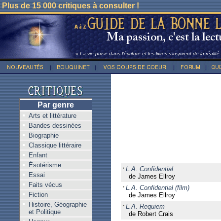
Plus de 15 000 critiques à consulter !
« La vie puise dans l’écriture et les livres s’inspirent de la réalit
Par genre
Arts et littérature
Bandes dessinées
Biographie
Classique littéraire
Enfant
Ésotérisme
L.A. Confidential
Essai
de James Ellroy
Faits vécus
L.A. Confidential (film)
Fiction
de James Ellroy
Histoire, Géographie
L.A. Requiem
et Politique
de Robert Crais