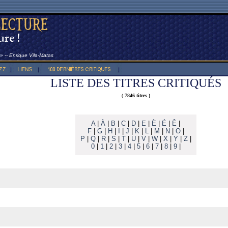
é » -- Enrique Vila-Matas
LISTE DES TITRES CRITIQUÉS
(
7846 titres )
A
|
À
|
B
|
C
|
D
|
E
|
È
|
É
|
Ê
|
F
|
G
|
H
|
I
|
J
|
K
|
L
|
M
|
N
|
O
|
P
|
Q
|
R
|
S
|
T
|
U
|
V
|
W
|
X
|
Y
|
Z
|
0
|
1
|
2
|
3
|
4
|
5
|
6
|
7
|
8
|
9
|