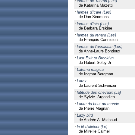
larmes de Tarzan (Les)
de Katarina Mazetti
larmes d'Icare (Les)
de Dan Simmons
larmes d'Isis (Les)
de Barbara Erskine
larmes du renard (Les)
de François Cannicioni
larmes de l'assassin (Les)
de Anne-Laure Bondoux
Last Exit to Brooklyn
de Hubert Selby Jr
Laterna magica
de Ingmar Bergman
Latex
de Laurent Schweizer
latitude des chevaux (La)
de Sylvie Argondico
Laure du bout du monde
de Pierre Magnan
Lazy bird
de Andrée A. Michaud
le lit d'aliénor (Le)
de Mireille Calmel