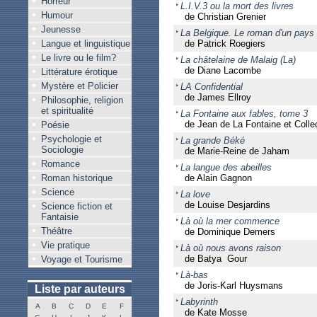
Horreur
L.I.V.3 ou la mort des livres
Humour
de Christian Grenier
Jeunesse
La Belgique. Le roman d'un pays
Langue et linguistique
de Patrick Roegiers
Le livre ou le film?
La châtelaine de Malaig (La)
de Diane Lacombe
Littérature érotique
Mystère et Policier
LA Confidential
de James Ellroy
Philosophie, religion
et spiritualité
La Fontaine aux fables, tome 3
de Jean de La Fontaine et Collec
Poésie
Psychologie et
La grande Béké
Sociologie
de Marie-Reine de Jaham
Romance
La langue des abeilles
Roman historique
de Alain Gagnon
Science
La love
de Louise Desjardins
Science fiction et
Fantaisie
Là où la mer commence
Théâtre
de Dominique Demers
Vie pratique
Là où nous avons raison
de Batya Gour
Voyage et Tourisme
Là-bas
de Joris-Karl Huysmans
Liste par auteurs
Labyrinth
A
B
C
D
E
F
de Kate Mosse