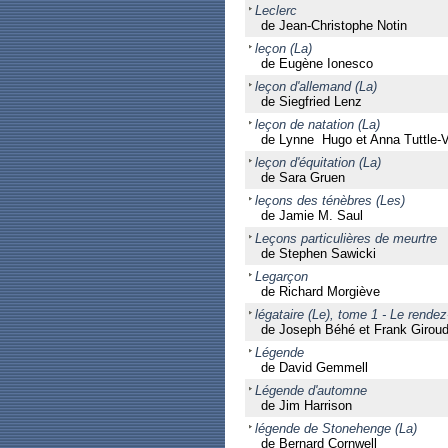
Leclerc
de Jean-Christophe Notin
leçon (La)
de Eugène Ionesco
leçon d'allemand (La)
de Siegfried Lenz
leçon de natation (La)
de Lynne Hugo et Anna Tuttle-V
leçon d'équitation (La)
de Sara Gruen
leçons des ténèbres (Les)
de Jamie M. Saul
Leçons particulières de meurtre
de Stephen Sawicki
Legarçon
de Richard Morgiève
légataire (Le), tome 1 - Le rend
de Joseph Béhé et Frank Giroud
Légende
de David Gemmell
Légende d'automne
de Jim Harrison
légende de Stonehenge (La)
de Bernard Cornwell