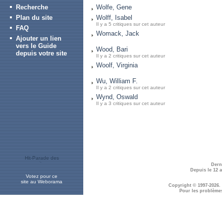
Recherche
Wolfe, Gene
Plan du site
Wolff, Isabel
Il y a 5 critiques sur cet auteur
FAQ
Womack, Jack
Ajouter un lien
vers le Guide
Wood, Bari
depuis votre site
Il y a 2 critiques sur cet auteur
Woolf, Virginia
Wu, William F.
Il y a 2 critiques sur cet auteur
Wynd, Oswald
Il y a 3 critiques sur cet auteur
Dern
Depuis le 12 
Votez pour ce
site au Weborama
Copyright © 1997-2026.
Pour les problème