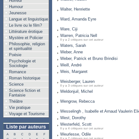
Horreur
Humour
Walter, Henriette
Jeunesse
Langue et linguistique
Ward, Amanda Eyre
Le livre ou le film?
Ware, Ciji
Littérature érotique
Warren, Patricia Nell
Mystère et Policier
Il y a 2 critiques sur cet auteur
Philosophie, religion
Waters, Sarah
et spiritualité
Weber, Anne
Poésie
Weber, Patrick et Bruno Brindisi
Psychologie et
Weill, André
Sociologie
Weis, Margaret
Romance
Roman historique
Weisberger, Lauren
Science
Il y a 3 critiques sur cet auteur
Science fiction et
Weldonjuil, Michel
Fantaisie
Théâtre
Wengrow, Rebecca
Vie pratique
Wesselingh , Isabelle et Arnaud Vaulerin El
Voyage et Tourisme
West, Dorothy
Westerfeld, Scott
Liste par auteurs
Il y a 4 critiques sur cet auteur
Weurlesse, Odile
A
B
C
D
E
F
Il y a 2 critiques sur cet auteur