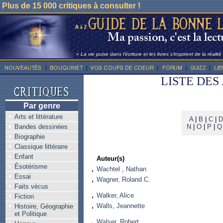
Plus de 15 000 critiques à consulter !
« La vie puise dans l’écriture et les livres s’inspirent de la réalit
LISTE DES
Par genre
Arts et littérature
A
|
B
|
C
|
D
Bandes dessinées
N
|
O
|
P
|
Q
Biographie
Classique littéraire
Enfant
Auteur(s)
Ésotérisme
Wachtel , Nathan
Essai
Wagner, Roland C.
Faits vécus
Walker, Alice
Fiction
Walls, Jeannette
Histoire, Géographie
et Politique
Walser, Robert