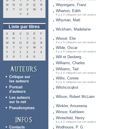
G
H
I
J
K
L
Weyergans, Franz
M
N
O
P
Q
R
S
T
U
V
W
X
Wharton, Edith
Y
Z
Il y a 2 critiques sur cet auteur
Whyman, Matt
Liste par titres
Wickham, Madelaine
A
B
C
D
E
F
Wiesel, Elie
G
H
I
J
K
L
Il y a 5 critiques sur cet auteur
M
N
O
P
Q
R
Wilde, Oscar
S
T
U
V
W
X
Il y a 9 critiques sur cet auteur
Y
Z
1
2
3
4
Will et Desberg
5
6
7
8
9
Williams, Charles
Williams, Tad
Il y a 4 critiques sur cet auteur
Critique sur
Willis, Connie
les auteurs
Il y a 6 critiques sur cet auteur
Portrait
Wilshcocqkst
d'auteurs
Wilson, Robert McLiam
Les auteurs
sur le net
Winkler, Amoreena
Pseudonymes
Winsor, Kathleen
Winterfeld, Henry
Il y a 2 critiques sur cet auteur
Contacts
Wodhouse, P. G.