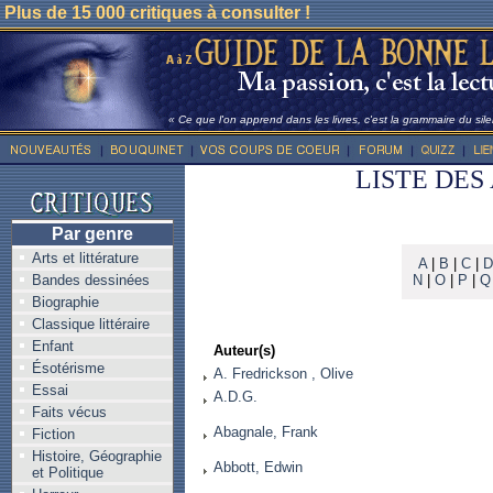
Plus de 15 000 critiques à consulter !
« Ce que l'on apprend dans les livres, c'est la grammaire du sile
LISTE DES
Par genre
Arts et littérature
A
|
B
|
C
|
D
Bandes dessinées
N
|
O
|
P
|
Q
Biographie
Classique littéraire
Enfant
Auteur(s)
Ésotérisme
A. Fredrickson , Olive
Essai
A.D.G.
Faits vécus
Abagnale, Frank
Fiction
Histoire, Géographie
Abbott, Edwin
et Politique