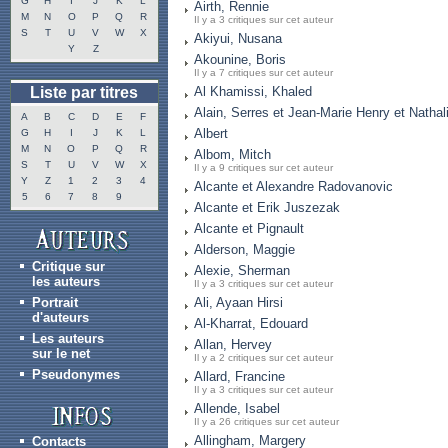
G
H
I
J
K
L
Airth, Rennie
M
N
O
P
Q
R
Il y a 3 critiques sur cet auteur
S
T
U
V
W
X
Akiyui, Nusana
Y
Z
Akounine, Boris
Il y a 7 critiques sur cet auteur
Liste par titres
Al Khamissi, Khaled
Alain, Serres et Jean-Marie Henry et Nathal
A
B
C
D
E
F
Albert
G
H
I
J
K
L
M
N
O
P
Q
R
Albom, Mitch
S
T
U
V
W
X
Il y a 9 critiques sur cet auteur
Y
Z
1
2
3
4
Alcante et Alexandre Radovanovic
5
6
7
8
9
Alcante et Erik Juszezak
Alcante et Pignault
Alderson, Maggie
Critique sur
Alexie, Sherman
les auteurs
Il y a 3 critiques sur cet auteur
Portrait
Ali, Ayaan Hirsi
d'auteurs
Al-Kharrat, Edouard
Les auteurs
Allan, Hervey
sur le net
Il y a 2 critiques sur cet auteur
Pseudonymes
Allard, Francine
Il y a 3 critiques sur cet auteur
Allende, Isabel
Il y a 26 critiques sur cet auteur
Allingham, Margery
Contacts