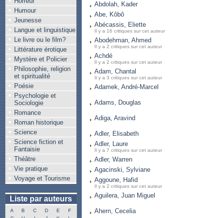
Horreur
Abdolah, Kader
Humour
Abe, Kôbô
Jeunesse
Abécassis, Eliette
Langue et linguistique
Il y a 16 critiques sur cet auteur
Le livre ou le film?
Abodehman, Ahmed
Il y a 2 critiques sur cet auteur
Littérature érotique
Achdé
Mystère et Policier
Il y a 2 critiques sur cet auteur
Philosophie, religion
Adam, Chantal
et spiritualité
Il y a 3 critiques sur cet auteur
Poésie
Adamek, André-Marcel
Psychologie et
Adams, Douglas
Sociologie
Romance
Adiga, Aravind
Roman historique
Science
Adler, Elisabeth
Science fiction et
Adler, Laure
Fantaisie
Il y a 7 critiques sur cet auteur
Théâtre
Adler, Warren
Vie pratique
Agacinski, Sylviane
Voyage et Tourisme
Aggoune, Hafid
Il y a 2 critiques sur cet auteur
Aguilera, Juan Miguel
Liste par auteurs
Ahern, Cecelia
A
B
C
D
E
F