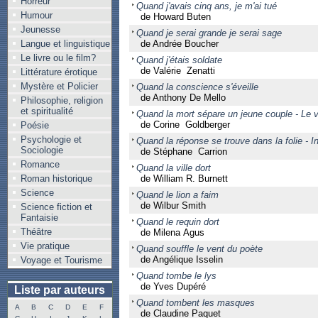
Horreur
Quand j'avais cinq ans, je m'ai tué
Humour
de Howard Buten
Jeunesse
Quand je serai grande je serai sage
Langue et linguistique
de Andrée Boucher
Le livre ou le film?
Quand j'étais soldate
de Valérie Zenatti
Littérature érotique
Mystère et Policier
Quand la conscience s'éveille
de Anthony De Mello
Philosophie, religion
et spiritualité
Quand la mort sépare un jeune couple - Le
de Corine Goldberger
Poésie
Psychologie et
Quand la réponse se trouve dans la folie - 
Sociologie
de Stéphane Carrion
Romance
Quand la ville dort
Roman historique
de William R. Burnett
Science
Quand le lion a faim
de Wilbur Smith
Science fiction et
Fantaisie
Quand le requin dort
Théâtre
de Milena Agus
Vie pratique
Quand souffle le vent du poète
de Angélique Isselin
Voyage et Tourisme
Quand tombe le lys
de Yves Dupéré
Liste par auteurs
Quand tombent les masques
A
B
C
D
E
F
de Claudine Paquet