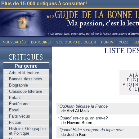
Plus de 15 000 critiques à consulter !
« Un beau livre, c'est celui qui sème à foison des points d'inter
LISTE DE
Par genre
Arts et littérature
A
|
À
Bandes dessinées
F
|
G
P
|
Q
|
R
Biographie
0
|
1
Classique littéraire
Enfant
Ésotérisme
Qu'Allah bénisse la France
Essai
de Abd Al Malik
Faits vécus
Quand est-ce qu'on arrive?
Fiction
de Howard Buten
Histoire, Géographie
Quand Hitler s'empara du lapin rose
et Politique
de Judith Kerr