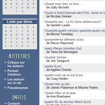
G
H
I
J
K
L
Quand vous lirez ce livre...
M
N
O
P
Q
R
de Sally Nicholls
S
T
U
V
W
X
Y
Z
Quant à Saint-Germain-des-Prés, trente et u
de Nicolas Grenier
Liste par titres
Quarante ans - La fin d'une adolescence?
de Danièle Laufer
A
B
C
D
E
F
Quarante-quatre minutes quarante-quatre s
G
H
I
J
K
L
de Michel Tremblay
M
N
O
P
Q
R
S
T
U
V
W
X
quarantièmes délirants (Les)
Y
Z
1
2
3
4
de Devos Raymond
5
6
7
8
9
quart d'heure islandais (Le)
de Tania De Montaigne
Quartier lointain
de Jirô Taniguchi
Critique sur
les auteurs
quatre (Les)
de Agatha Christie
Portrait
d'auteurs
quatre coins de la nuit (Les)
de Craig Holden
Les auteurs
sur le net
Quatre fers au feu
de James Patterson et Maxine Paetro
Pseudonymes
Quatre filles et un jean
de Ann Brashares
quatre fils du docteur March (Les)
Contacts