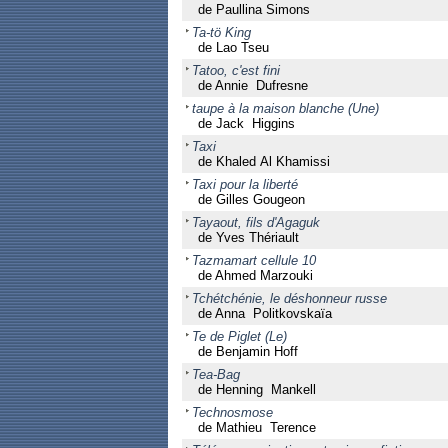
de Paullina Simons
Ta-tö King
de Lao Tseu
Tatoo, c'est fini
de Annie Dufresne
taupe à la maison blanche (Une)
de Jack Higgins
Taxi
de Khaled Al Khamissi
Taxi pour la liberté
de Gilles Gougeon
Tayaout, fils d'Agaguk
de Yves Thériault
Tazmamart cellule 10
de Ahmed Marzouki
Tchétchénie, le déshonneur russe
de Anna Politkovskaïa
Te de Piglet (Le)
de Benjamin Hoff
Tea-Bag
de Henning Mankell
Technosmose
de Mathieu Terence