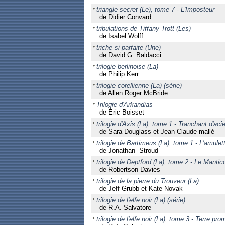
triangle secret (Le), tome 7 - L'Imposteur
de Didier Convard
tribulations de Tiffany Trott (Les)
de Isabel Wolff
triche si parfaite (Une)
de David G. Baldacci
trilogie berlinoise (La)
de Philip Kerr
trilogie corellienne (La) (série)
de Allen Roger McBride
Trilogie d'Arkandias
de Éric Boisset
trilogie d'Axis (La), tome 1 - Tranchant d'acie
de Sara Douglass et Jean Claude mallé
trilogie de Bartimeus (La), tome 1 - L'amul
de Jonathan Stroud
trilogie de Deptford (La), tome 2 - Le Mantic
de Robertson Davies
trilogie de la pierre du Trouveur (La)
de Jeff Grubb et Kate Novak
trilogie de l'elfe noir (La) (série)
de R.A. Salvatore
trilogie de l'elfe noir (La), tome 3 - Terre pro