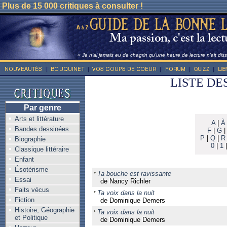
Plus de 15 000 critiques à consulter !
« Je n’ai jamais eu de chagrin qu’une heure de lecture n’ait dis
LISTE DE
Par genre
Arts et littérature
A
|
À
Bandes dessinées
F
|
G
P
|
Q
|
R
Biographie
0
|
1
Classique littéraire
Enfant
Ésotérisme
Ta bouche est ravissante
Essai
de Nancy Richler
Faits vécus
Ta voix dans la nuit
Fiction
de Dominique Demers
Histoire, Géographie
Ta voix dans la nuit
et Politique
de Dominique Demers