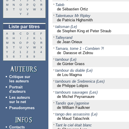
G
H
I
J
K
L
Taleb
M
N
O
P
Q
R
de Sébastien Ortiz
S
T
U
V
W
X
Y
Z
Talentueux Mr Ripley
de Patricia Highsmith
Liste par titres
talisman (Le)
de Stephen King et Peter Straub
A
B
C
D
E
F
Talleyrand
G
H
I
J
K
L
de Jean Orieux
M
N
O
P
Q
R
S
T
U
V
W
X
Tamara, tome 1 - Combien ?!
Y
Z
1
2
3
4
de Darasse et Zidrou
5
6
7
8
9
tambour (Le)
de Günter Grass
tambour du diable (Le)
de Lou Magma
Critique sur
les auteurs
tambours de Srebrenica (Les)
de Philippe Lobjois
Portrait
d'auteurs
tambours sauvages (Les)
de Michel Peyramaure
Les auteurs
sur le net
Tandis que j'agonise
de William Faulkner
Pseudonymes
tango des assassins (Le)
de Maud Tabachnik
Tant le ciel était blanc
Contacts