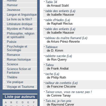
Horreur
Table 34
Humour
de Arnaud Stahl
Jeunesse
table des enfants (La)
Langue et linguistique
de Isabelle Hausser
Le livre ou le film?
table d'Hadès (La)
de Raphaël Reclus
Littérature érotique
Mystère et Policier
table des enfants (La)
de Isabelle Hausser
Philosophie, religion
et spiritualité
tableau du maître flamand (Le)
de Arturo Pérez-Reverte
Poésie
Psychologie et
Tableaux
Sociologie
de D. Kimm
Romance
tablette sacrée (La)
Roman historique
de Ron Querry
Science
Tabou
de Frank Andiat
Science fiction et
Fantaisie
tache (La)
Théâtre
de Philip Roth
Vie pratique
tailleur de confettis (Le)
de Francine Chicoine
Voyage et Tourisme
Taisez-vous, vous ne savez pas !
de Corinne Tanay
Liste par auteurs
Tais-toi, je t'en prie
A
B
C
D
E
F
de Raymond Carver