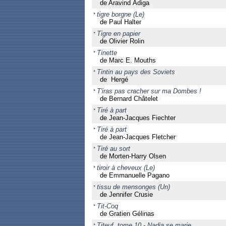
de Aravind Adiga
tigre borgne (Le)
de Paul Halter
Tigre en papier
de Olivier Rolin
Tinette
de Marc E. Mouths
Tintin au pays des Soviets
de Hergé
T'iras pas cracher sur ma Dombes !
de Bernard Châtelet
Tiré à part
de Jean-Jacques Fiechter
Tiré à part
de Jean-Jacques Fletcher
Tiré au sort
de Morten-Harry Olsen
tiroir à cheveux (Le)
de Emmanuelle Pagano
tissu de mensonges (Un)
de Jennifer Crusie
Tit-Coq
de Gratien Gélinas
Titeuf, tome 10 - Nadia se marie