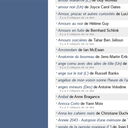
amour Mallarmé (L')
de Guy Moreau
amour noir (Un)
de Joyce Carol Oates
Amour, prozac et autres curiosités
de Luci
Il y a 3 critiques de ce titre
Amours au noir
de Hélène Guy
Amours en fuite
de Bernhard Schlink
Il y a 2 critiques de ce titre
Amours sorcières
de Tahar Ben Jelloun
Il y a 4 critiques de ce titre
Amsterdam
de Ian McEwan
Anatomie du bourreau
de Jens-Martin Eri
ange cornu avec des ailes de tôle (Un)
de 
Il y a 3 critiques de ce titre
ange sur le toit (L')
de Russell Banks
angélus de mon voisin sonne l'heure de l'a
anges mineurs (Des)
de Antoine Volodine
Il y a 2 critiques de ce titre
Anibal
de Anne Bragance
Anissa Corto
de Yann Moix
Il y a 2 critiques de ce titre
Anna les cahiers noirs
de Christiane Duc
Année 2043 - Autopsie d'une mémoire
de 
année de la pensée magique (L')
de Joan D