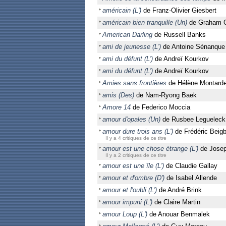
américain (L')
de Franz-Olivier Giesbert
américain bien tranquille (Un)
de Graham 
American Darling
de Russell Banks
ami de jeunesse (L')
de Antoine Sénanque
ami du défunt (L')
de Andreï Kourkov
ami du défunt (L')
de Andreï Kourkov
Amies sans frontières
de Hélène Montard
amis (Des)
de Nam-Ryong Baek
Amore 14
de Federico Moccia
amour d'opales (Un)
de Rusbee Legueleck
amour dure trois ans (L')
de Frédéric Beig
Il y a 4 critiques de ce titre
amour est une chose étrange (L')
de Josep
Il y a 2 critiques de ce titre
amour est une île (L')
de Claudie Gallay
amour et d'ombre (D')
de Isabel Allende
amour et l'oubli (L')
de André Brink
amour impuni (L')
de Claire Martin
amour Loup (L')
de Anouar Benmalek