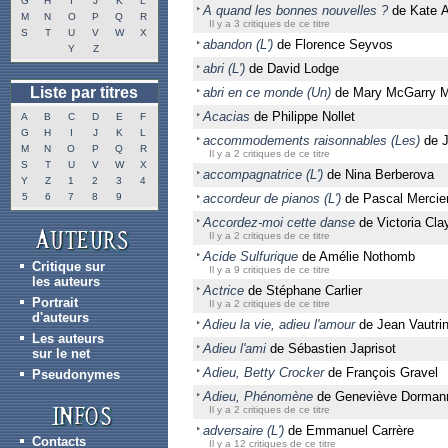
G
H
I
J
K
L
A quand les bonnes nouvelles ?
de Kate A
M
N
O
P
Q
R
Il y a 3 critiques de ce titre
S
T
U
V
W
X
abandon (L')
de Florence Seyvos
Y
Z
abri (L')
de David Lodge
Liste par titres
abri en ce monde (Un)
de Mary McGarry M
Acacias
de Philippe Nollet
A
B
C
D
E
F
G
H
I
J
K
L
accommodements raisonnables (Les)
de J
M
N
O
P
Q
R
Il y a 2 critiques de ce titre
S
T
U
V
W
X
accompagnatrice (L')
de Nina Berberova
Y
Z
1
2
3
4
5
6
7
8
9
accordeur de pianos (L')
de Pascal Mercie
Accordez-moi cette danse
de Victoria Cla
Il y a 2 critiques de ce titre
Acide Sulfurique
de Amélie Nothomb
Critique sur
Il y a 9 critiques de ce titre
les auteurs
Actrice
de Stéphane Carlier
Portrait
Il y a 2 critiques de ce titre
d'auteurs
Adieu la vie, adieu l'amour
de Jean Vautri
Les auteurs
Adieu l'ami
de Sébastien Japrisot
sur le net
Adieu, Betty Crocker
de François Gravel
Pseudonymes
Adieu, Phénomène
de Geneviève Dorman
Il y a 2 critiques de ce titre
adversaire (L')
de Emmanuel Carrère
Contacts
Il y a 12 critiques de ce titre