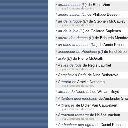
arrache-coeur (L')
de Boris Vian
Il y a 2 critiques de ce titre
arrière-saison (L')
de Philippe Besson
art de la fugue (L')
de Stephen McCauley
Il y a 2 critiques de ce titre
art de la joie (L')
de Goliarda Sapienza
artiste des dames (L')
de Edourdo Mendoz
as dans la manche (Un)
de Annie Proulx
ascenseur de Pénélope (L')
de Ionel Silbe
asile (L')
de Pierre McGrath
Asiles de fous
de Régis Jauffret
Il y a 2 critiques de ce titre
Astachev à Paris
de Nina Berberova
Attentat
de Amélie Nothomb
Il y a 8 critiques de ce titre
attente de l'aube (L')
de William Boyd
Attention dieu méchant!
de Auslander Sha
Attirances
de Didier Van Cauwelaert
Il y a 6 critiques de ce titre
Attraction terrestre
de Hélène Vachon
Il y a 2 critiques de ce titre
Au bonheur des ogres
de Daniel Pennac