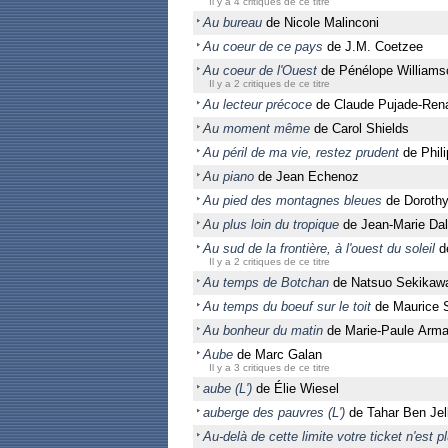
Il y a 4 critiques de ce titre
Au bureau
de Nicole Malinconi
Au coeur de ce pays
de J.M. Coetzee
Au coeur de l'Ouest
de Pénélope Williams
Il y a 2 critiques de ce titre
Au lecteur précoce
de Claude Pujade-Ren
Au moment même
de Carol Shields
Au péril de ma vie, restez prudent
de Phili
Au piano
de Jean Echenoz
Au pied des montagnes bleues
de Doroth
Au plus loin du tropique
de Jean-Marie Dal
Au sud de la frontière, à l'ouest du soleil
d
Il y a 2 critiques de ce titre
Au temps de Botchan
de Natsuo Sekikawa 
Au temps du boeuf sur le toit
de Maurice 
Au bonheur du matin
de Marie-Paule Arm
Aube
de Marc Galan
Il y a 3 critiques de ce titre
aube (L')
de Élie Wiesel
auberge des pauvres (L')
de Tahar Ben Jel
Au-delà de cette limite votre ticket n'est p