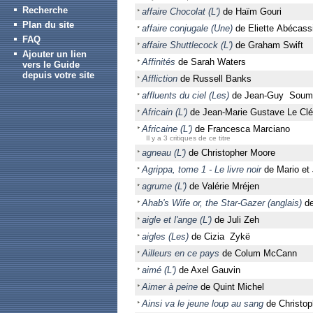
Recherche
affaire Chocolat (L')
de Haïm Gouri
Plan du site
affaire conjugale (Une)
de Eliette Abécass
FAQ
affaire Shuttlecock (L')
de Graham Swift
Ajouter un lien
Affinités
de Sarah Waters
vers le Guide
depuis votre site
Affliction
de Russell Banks
affluents du ciel (Les)
de Jean-Guy Soum
Africain (L')
de Jean-Marie Gustave Le Clé
Africaine (L')
de Francesca Marciano
Il y a 3 critiques de ce titre
agneau (L')
de Christopher Moore
Agrippa, tome 1 - Le livre noir
de Mario et 
agrume (L')
de Valérie Mréjen
Ahab's Wife or, the Star-Gazer (anglais)
de
aigle et l'ange (L')
de Juli Zeh
aigles (Les)
de Cizia Zykë
Ailleurs en ce pays
de Colum McCann
aimé (L')
de Axel Gauvin
Aimer à peine
de Quint Michel
Ainsi va le jeune loup au sang
de Christop