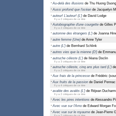
Au-delà des illusions
de Thu Huong Duon
Aussi profond que l'océan
de Jacquelyn M
auteur! L'auteur! (L')
de David Lodge
Il y a 2 critiques de ce titre
Autobiographie d'une courgette
de Gilles P
Il y a 2 critiques de ce titre
automne des étrangers (L')
de Joanna Hin
autre femme (Une)
de Anne Tyler
autre (L')
de Bernhard Schlink
autres vies que la mienne (D')
de Emmanue
autruche céleste (L')
de Iléana Doclin
Il y a 3 critiques de ce titre
autruche céleste, cinq ans plus tard (L')
de
Il y a 2 critiques de ce titre
Aux frais de la princesse
de Frédéric (sou
Aux fruits de la passion
de Daniel Pennac
Il y a 4 critiques de ce titre
avalée des avalés (L')
de Réjean Ducharm
Il y a 2 critiques de ce titre
Avec les pires intentions
de Alessandro P
Avec vue sur l'Arno
de Edward Morgan For
Avec vue sur le royaume
de Jean-Pierre 
Il y a 2 critiques de ce titre