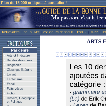
Plus de 15 000 critiques à consulter !
« Un beau livre, c'est celui qui sème à foison des points d'inter
ARTS 
Par genre
A
À
B
C
D
E
È
É
Ê
F
G
H
Arts et littérature
Bandes dessinées
Les 10 der
Biographie
Classique littéraire
ajoutées d
Enfant
Ésotérisme
catégorie :
Essai
Faits vécus
-
grammaire e
Fiction
(La)
de Erik O
Histoire, Géographie
et Politique
-
Lezen
de Bar