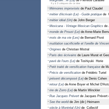
Marginale...M (La)
de Pierrette Larabée
Il y a 3 critiques de ce titre
Mémoires improvisés
de Paul Claudel
métier d'écrivain (Le) - Guide pratique
de 
métier idéal (Un)
de John Berger
Mexicana - Vintage Mexican Graphics
de 
monde de Proust (Le)
de Anne-Marie Bern
mots de ma vie (Les)
de Bernard Pivot
mutilation sacrificielle et l'oreille de Vinc
Origines
de Christian Mistral
Paris des écrivains
de Laure Murat et Ge
pavé de l'ours (Le)
de Toshiyuki Horie
Petit traité de versification française
de M
Précis de versification
de Frédéric Turiel
présent décomposé (Le)
de Denis Cohen
retour (Le)
de Anne Boyer et Michel D'Ast
rire de Zorro (Le)
de Martin Winckler
Rue Jacques Prévert
de Jacques Prévert 
See the world
de Jim (dir.) Heimann
siècle à Montréal (Un)
de Collectif