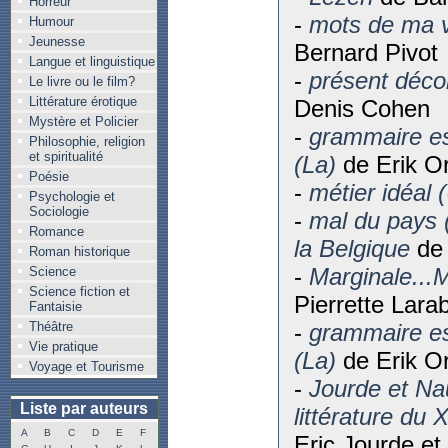
Horreur
-
mots de ma v
Humour
Jeunesse
Bernard Pivot
Langue et linguistique
-
présent déc
Le livre ou le film?
Littérature érotique
Denis Cohen
Mystère et Policier
-
grammaire e
Philosophie, religion
et spiritualité
(La)
de Erik O
Poésie
-
métier idéal 
Psychologie et
Sociologie
-
mal du pays 
Romance
la Belgique
de 
Roman historique
-
Marginale...M
Science
Science fiction et
Pierrette Lara
Fantaisie
Théâtre
-
grammaire e
Vie pratique
(La)
de Erik O
Voyage et Tourisme
-
Jourde et Nau
Liste par auteurs
littérature du 
A
B
C
D
E
F
Eric Jourde et