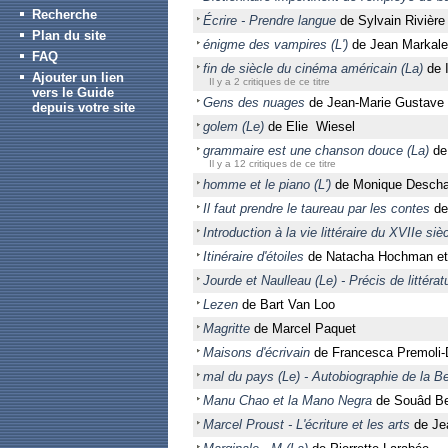
Recherche
Écrire - Prendre langue
de Sylvain Rivière
Plan du site
énigme des vampires (L')
de Jean Markale
FAQ
fin de siècle du cinéma américain (La)
de I
Ajouter un lien
Il y a 2 critiques de ce titre
vers le Guide
Gens des nuages
de Jean-Marie Gustave 
depuis votre site
golem (Le)
de Elie Wiesel
grammaire est une chanson douce (La)
de
Il y a 12 critiques de ce titre
homme et le piano (L')
de Monique Desch
Il faut prendre le taureau par les contes
de 
Introduction à la vie littéraire du XVIIe siè
Itinéraire d'étoiles
de Natacha Hochman et 
Jourde et Naulleau (Le) - Précis de littéra
Lezen
de Bart Van Loo
Magritte
de Marcel Paquet
Maisons d'écrivain
de Francesca Premoli-D
mal du pays (Le) - Autobiographie de la B
Manu Chao et la Mano Negra
de Souâd Be
Marcel Proust - L'écriture et les arts
de Je