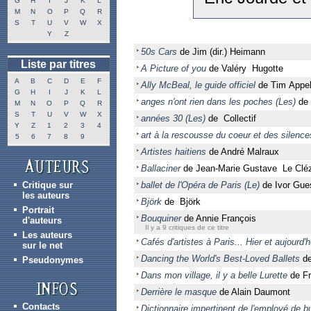
G
H
I
J
K
L
M
N
O
P
Q
R
S
T
U
V
W
X
Y
Z
50s Cars
de Jim (dir.) Heimann
Liste par titres
A Picture of you
de Valéry Hugotte
A
B
C
D
E
F
Ally McBeal, le guide officiel
de Tim Appe
G
H
I
J
K
L
anges n'ont rien dans les poches (Les)
de 
M
N
O
P
Q
R
S
T
U
V
W
X
années 30 (Les)
de Collectif
Y
Z
1
2
3
4
art à la rescousse du coeur et des silences
5
6
7
8
9
Artistes haitiens
de André Malraux
Ballaciner
de Jean-Marie Gustave Le Clé
Critique sur
ballet de l'Opéra de Paris (Le)
de Ivor Gue
les auteurs
Björk
de Björk
Portrait
Bouquiner
de Annie François
d'auteurs
Il y a 9 critiques de ce titre
Les auteurs
Cafés d'artistes à Paris... Hier et aujourd'h
sur le net
Dancing the World's Best-Loved Ballets
de
Pseudonymes
Dans mon village, il y a belle Lurette
de Fr
Derrière le masque
de Alain Daumont
Contacts
Dictionnaire impertinent de l'employé de b