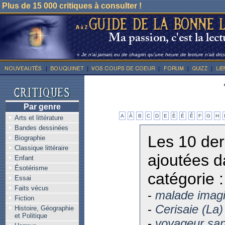
Plus de 15 000 critiques à consulter !
« Je n’ai jamais eu de chagrin qu’une heure de lecture n’ait dis
Par genre
A
À
B
C
D
E
È
É
Ê
F
G
H
Arts et littérature
Bandes dessinées
Les 10 der
Biographie
Classique littéraire
ajoutées d
Enfant
Ésotérisme
catégorie :
Essai
Faits vécus
-
malade imagi
Fiction
-
Cerisaie (La)
Histoire, Géographie
et Politique
-
voyageur san