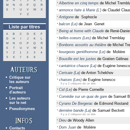
G
H
I
J
K
L
Albertine en cinq temps
de Michel Trembl
M
N
O
P
Q
R
S
T
U
V
W
X
annonce faite à Marie (L')
de Claudel Clau
Y
Z
Antigone
de Sophocle
balcon (Le)
de Jean Genet
Liste par titres
Being at home with Claude
de René-Danie
A
B
C
D
E
F
belles-soeurs (Les)
de Michel Tremblay
G
H
I
J
K
L
M
N
O
P
Q
R
Bonbons assortis au théâtre
de Michel Tr
S
T
U
V
W
X
bourgeois gentilhomme (Le)
de Molière
Y
Z
1
2
3
4
5
6
7
8
9
Bousille est les justes
de Gratien Gélinas
cantatrice chauve (La)
de Eugène Ionesco
Cerisaie (La)
de Anton Tchekhov
Critique sur
chaises (Les)
de Eugène Ionesco
les auteurs
Il y a 2 critiques de ce titre
Portrait
Cid (Le)
de Pierre Corneille
d'auteurs
Comédie sur un quai de gare
de Samuel Be
Les auteurs
sur le net
Cyrano De Bergerac
de Edmond Rostand
Pseudonymes
dernière bande (La)
de Samuel Beckett
Il y a 2 critiques de ce titre
Dieu
de Woody Allen
Dom Juan
de Molière
Contacts