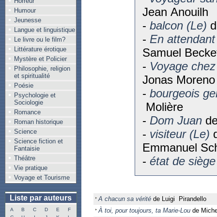
Horreur
Jean Anouilh
Humour
Jeunesse
-
balcon (Le)
d
Langue et linguistique
-
En attendant
Le livre ou le film?
Littérature érotique
Samuel Becke
Mystère et Policier
-
Voyage chez 
Philosophie, religion
et spiritualité
Jonas Moreno
Poésie
-
bourgeois ge
Psychologie et
Sociologie
Molière
Romance
-
Dom Juan
de
Roman historique
-
visiteur (Le)
d
Science
Science fiction et
Emmanuel Sch
Fantaisie
Théâtre
-
état de siège 
Vie pratique
Voyage et Tourisme
Liste par auteurs
A chacun sa vérité
de Luigi Pirandello
A
B
C
D
E
F
À toi, pour toujours, ta Marie-Lou
de Miche