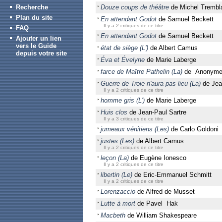
Recherche
Douze coups de théâtre
de Michel Trembl
Plan du site
En attendant Godot
de Samuel Beckett
Il y a 2 critiques de ce titre
FAQ
En attendant Godot
de Samuel Beckett
Ajouter un lien
vers le Guide
état de siège (L')
de Albert Camus
depuis votre site
Éva et Évelyne
de Marie Laberge
farce de Maître Pathelin (La)
de Anonym
Guerre de Troie n'aura pas lieu (La)
de Jea
Il y a 2 critiques de ce titre
homme gris (L')
de Marie Laberge
Huis clos
de Jean-Paul Sartre
Il y a 3 critiques de ce titre
jumeaux vénitiens (Les)
de Carlo Goldoni
justes (Les)
de Albert Camus
Il y a 2 critiques de ce titre
leçon (La)
de Eugène Ionesco
Il y a 2 critiques de ce titre
libertin (Le)
de Eric-Emmanuel Schmitt
Il y a 2 critiques de ce titre
Lorenzaccio
de Alfred de Musset
Lutte à mort
de Pavel Hak
Macbeth
de William Shakespeare