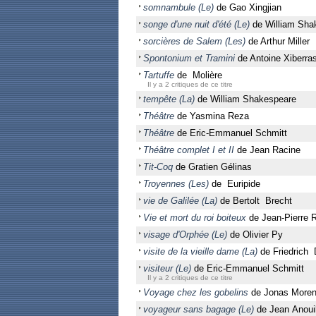
somnambule (Le)
de Gao Xingjian
songe d'une nuit d'été (Le)
de William Sha
sorcières de Salem (Les)
de Arthur Miller
Spontonium et Tramini
de Antoine Xiberra
Tartuffe
de Molière
Il y a 2 critiques de ce titre
tempête (La)
de William Shakespeare
Théâtre
de Yasmina Reza
Théâtre
de Eric-Emmanuel Schmitt
Théâtre complet I et II
de Jean Racine
Tit-Coq
de Gratien Gélinas
Troyennes (Les)
de Euripide
vie de Galilée (La)
de Bertolt Brecht
Vie et mort du roi boiteux
de Jean-Pierre 
visage d'Orphée (Le)
de Olivier Py
visite de la vieille dame (La)
de Friedrich 
visiteur (Le)
de Eric-Emmanuel Schmitt
Il y a 2 critiques de ce titre
Voyage chez les gobelins
de Jonas More
voyageur sans bagage (Le)
de Jean Anoui