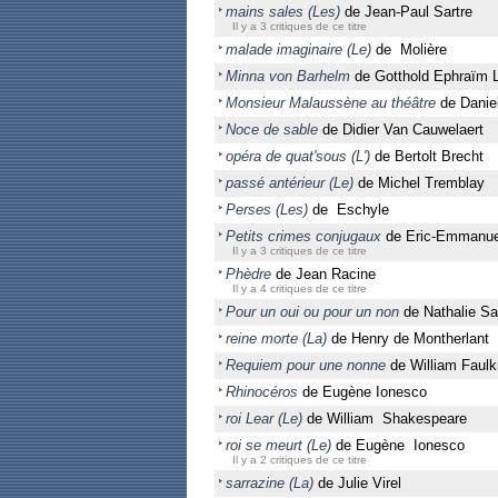
mains sales (Les)
de Jean-Paul Sartre
Il y a 3 critiques de ce titre
malade imaginaire (Le)
de Molière
Minna von Barhelm
de Gotthold Ephraïm 
Monsieur Malaussène au théâtre
de Danie
Noce de sable
de Didier Van Cauwelaert
opéra de quat'sous (L')
de Bertolt Brecht
passé antérieur (Le)
de Michel Tremblay
Perses (Les)
de Eschyle
Petits crimes conjugaux
de Eric-Emmanue
Il y a 3 critiques de ce titre
Phèdre
de Jean Racine
Il y a 4 critiques de ce titre
Pour un oui ou pour un non
de Nathalie Sa
reine morte (La)
de Henry de Montherlant
Requiem pour une nonne
de William Faulk
Rhinocéros
de Eugène Ionesco
roi Lear (Le)
de William Shakespeare
roi se meurt (Le)
de Eugène Ionesco
Il y a 2 critiques de ce titre
sarrazine (La)
de Julie Virel