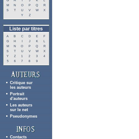
G
H
I
J
K
L
M
N
O
P
Q
R
S
T
U
V
W
X
Y
Z
Liste par titres
A
B
C
D
E
F
G
H
I
J
K
L
M
N
O
P
Q
R
S
T
U
V
W
X
Y
Z
1
2
3
4
5
6
7
8
9
Critique sur
les auteurs
Portrait
d'auteurs
Les auteurs
sur le net
Pseudonymes
Contacts