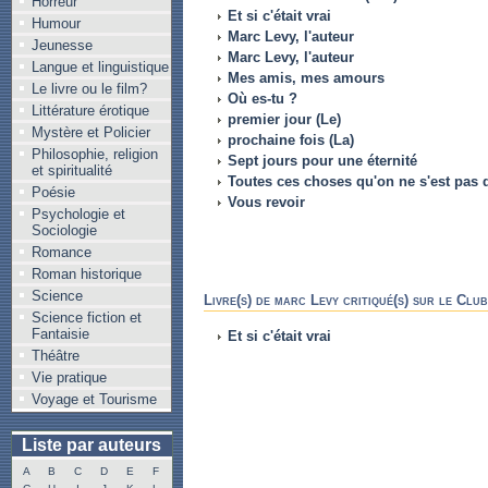
Horreur
Et si c'était vrai
Humour
Marc Levy, l'auteur
Jeunesse
Marc Levy, l'auteur
Langue et linguistique
Mes amis, mes amours
Le livre ou le film?
Où es-tu ?
Littérature érotique
premier jour (Le)
Mystère et Policier
prochaine fois (La)
Philosophie, religion
Sept jours pour une éternité
et spiritualité
Toutes ces choses qu'on ne s'est pas d
Poésie
Vous revoir
Psychologie et
Sociologie
Romance
Roman historique
Science
Livre(s) de marc Levy critiqué(s) sur le Clu
Science fiction et
Fantaisie
Et si c'était vrai
Théâtre
Vie pratique
Voyage et Tourisme
Liste par auteurs
A
B
C
D
E
F