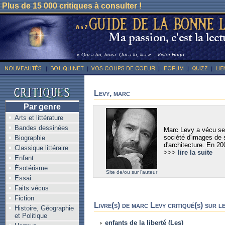
Plus de 15 000 critiques à consulter !
« Qui a bu, boira. Qui a lu, lira » -- Victor Hugo
Levy, marc
Par genre
Arts et littérature
Bandes dessinées
Marc Levy a vécu sep
société d'images de s
Biographie
d'architecture. En 20
Classique littéraire
>>>
lire la suite
Enfant
Ésotérisme
Site de/ou sur l'auteur
Essai
Faits vécus
Fiction
Livre(s) de marc Levy critiqué(s) sur l
Histoire, Géographie
et Politique
enfants de la liberté (Les)