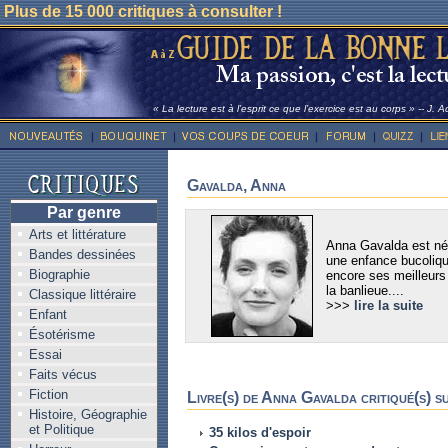
Plus de 15 000 critiques à consulter !
« La lecture est à l’esprit ce que l’exercice est au corps » -- J. 
Gavalda, Anna
Par genre
Arts et littérature
Anna Gavalda est née
Bandes dessinées
une enfance bucolique
Biographie
encore ses meilleurs 
la banlieue....
Classique littéraire
>>>
lire la suite
Enfant
Ésotérisme
Essai
Faits vécus
Fiction
Livre(s) de Anna Gavalda critiqué(s) s
Histoire, Géographie
et Politique
35 kilos d'espoir