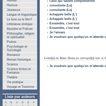
Horreur
Ceux qui savent comprendront
Humour
consolante (La)
Jeunesse
consolante (La)
échappée belle (L')
Langue et linguistique
échappée belle (L')
Le livre ou le film?
Ensemble, c'est tout
Littérature érotique
Ensemble, c'est tout
Mystère et Policier
Je l'aimais
Philosophie, religion
Je voudrais que quelqu'un m'attende 
et spiritualité
Poésie
Psychologie et
Sociologie
Romance
Livre(s) de Anna Gavalda critiqué(s) sur le
Roman historique
Science
Je voudrais que quelqu'un m'attende 
Science fiction et
Fantaisie
Théâtre
Vie pratique
Voyage et Tourisme
Liste par auteurs
A
B
C
D
E
F