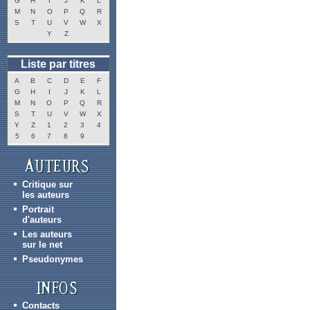
G
H
I
J
K
L
M
N
O
P
Q
R
S
T
U
V
W
X
Y
Z
Liste par titres
A
B
C
D
E
F
G
H
I
J
K
L
M
N
O
P
Q
R
S
T
U
V
W
X
Y
Z
1
2
3
4
5
6
7
8
9
Critique sur
les auteurs
Portrait
d'auteurs
Les auteurs
sur le net
Pseudonymes
Contacts