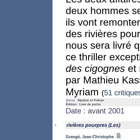
deux hommes se
ils vont remonter 
des rivières pou
nous sera livré 
ce thriller excep
des cigognes
et 
par Mathieu Kass
Myriam
(
51 critique
Genre :
Mystère et Policier
Édition :
Livre de poche
Date : avant 2001
rivières pourpres (Les)
Grangé, Jean-Christophe