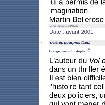
lui a permis de l
imagination.
Martin Belleros
Genre :
Mystère et Policier
Date : avant 2001
rivières pourpres (Les)
Grangé, Jean-Christophe
L'auteur du
Vol 
dans un thriller 
Il est bien diffi
l'histoire tant cel
deux policiers, u
qui vont mener d