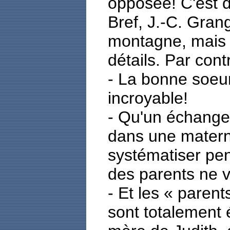
opposée! C'est d
Bref, J.-C. Gran
montagne, mais 
détails. Par contr
- La bonne soeur,
incroyable!
- Qu'un échange
dans une materni
systématiser pe
des parents ne v
- Et les « paren
sont totalement é