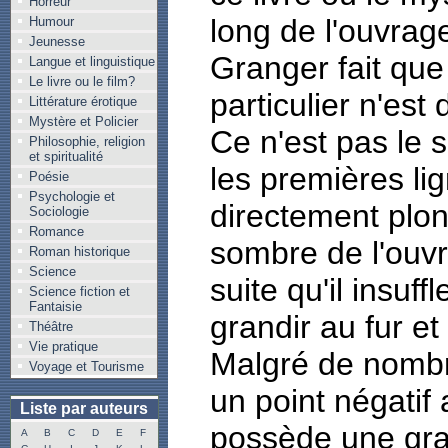
Horreur
long de l'ouvrag
Humour
Jeunesse
Granger fait que 
Langue et linguistique
Le livre ou le film?
particulier n'est 
Littérature érotique
Mystère et Policier
Ce n'est pas le s
Philosophie, religion
et spiritualité
les premières lign
Poésie
Psychologie et
directement plo
Sociologie
Romance
sombre de l'ouvra
Roman historique
Science
suite qu'il insuff
Science fiction et
Fantaisie
grandir au fur e
Théâtre
Vie pratique
Malgré de nombre
Voyage et Tourisme
un point négatif a
Liste par auteurs
possède une gran
A
B
C
D
E
F