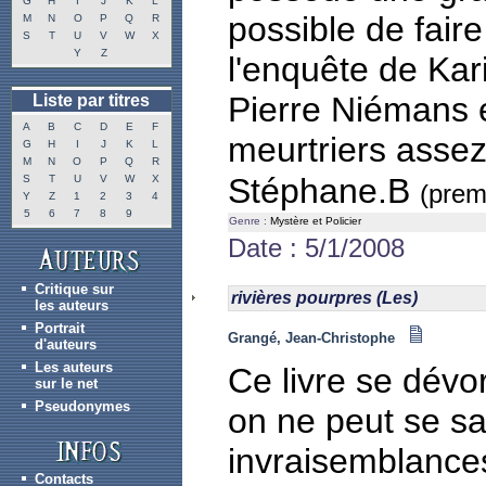
G
H
I
J
K
L
possible de faire
M
N
O
P
Q
R
S
T
U
V
W
X
Y
Z
l'enquête de Kar
Pierre Niémans e
Liste par titres
A
B
C
D
E
F
meurtriers assez 
G
H
I
J
K
L
M
N
O
P
Q
R
Stéphane.B
S
T
U
V
W
X
(premi
Y
Z
1
2
3
4
5
6
7
8
9
Genre :
Mystère et Policier
Date : 5/1/2008
Critique sur
rivières pourpres (Les)
les auteurs
Portrait
Grangé, Jean-Christophe
d'auteurs
Les auteurs
Ce livre se dévor
sur le net
Pseudonymes
on ne peut se sa
invraisemblances
Contacts