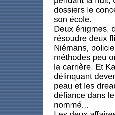
pendant la nuit,
dossiers le conc
son école.
Deux énigmes, q
résoudre deux fl
Niémans, policier
méthodes peu o
la carrière. Et K
délinquant devenu
peau et les dread
défiance dans le
nommé...
Les deux affaires