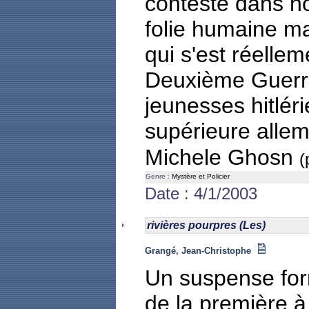
contesté dans no
folie humaine m
qui s'est réelle
Deuxième Guerre
jeunesses hitlér
supérieure alle
Michele Ghosn
(
Genre :
Mystère et Policier
Date : 4/1/2003
rivières pourpres (Les)
Grangé, Jean-Christophe
Un suspense form
de la première à 