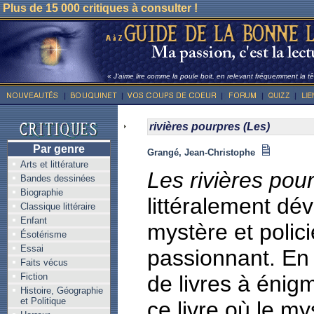
Plus de 15 000 critiques à consulter !
« J'aime lire comme la poule boit, en relevant fréquemment la têt
rivières pourpres (Les)
Par genre
Grangé, Jean-Christophe
Arts et littérature
Les rivières pou
Bandes dessinées
Biographie
littéralement dé
Classique littéraire
Enfant
mystère et policie
Ésotérisme
Essai
passionnant. En
Faits vécus
Fiction
de livres à énig
Histoire, Géographie
et Politique
ce livre où le my