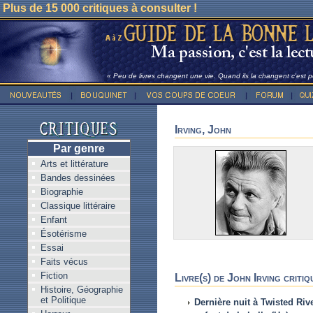
Plus de 15 000 critiques à consulter !
« Peu de livres changent une vie. Quand ils la changent c'est po
Irving, John
Par genre
Arts et littérature
Bandes dessinées
Biographie
Classique littéraire
Enfant
Ésotérisme
Essai
Faits vécus
Fiction
Livre(s) de John Irving critiq
Histoire, Géographie
et Politique
Dernière nuit à Twisted Riv