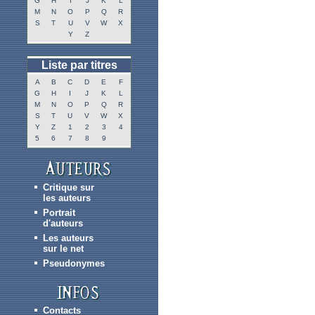
G
H
I
J
K
L
M
N
O
P
Q
R
S
T
U
V
W
X
Y
Z
Liste par titres
A
B
C
D
E
F
G
H
I
J
K
L
M
N
O
P
Q
R
S
T
U
V
W
X
Y
Z
1
2
3
4
5
6
7
8
9
Critique sur
les auteurs
Portrait
d'auteurs
Les auteurs
sur le net
Pseudonymes
Contacts