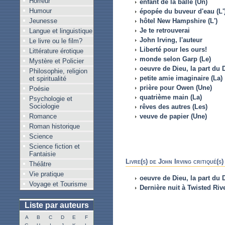
Horreur
enfant de la balle (Un)
Humour
épopée du buveur d'eau (L'
Jeunesse
hôtel New Hampshire (L')
Je te retrouverai
Langue et linguistique
John Irving, l'auteur
Le livre ou le film?
Liberté pour les ours!
Littérature érotique
monde selon Garp (Le)
Mystère et Policier
oeuvre de Dieu, la part du D
Philosophie, religion
petite amie imaginaire (La)
et spiritualité
prière pour Owen (Une)
Poésie
quatrième main (La)
Psychologie et
Sociologie
rêves des autres (Les)
Romance
veuve de papier (Une)
Roman historique
Science
Science fiction et
Fantaisie
Livre(s) de John Irving critiqué(
Théâtre
Vie pratique
oeuvre de Dieu, la part du D
Voyage et Tourisme
Dernière nuit à Twisted Riv
Liste par auteurs
A
B
C
D
E
F