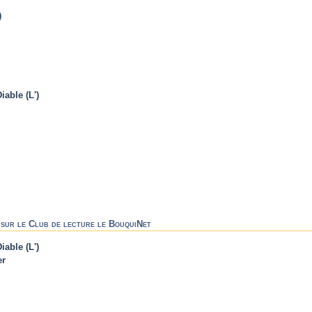
)
iable (L')
s) sur le Club de lecture le BouquiNet
iable (L')
er