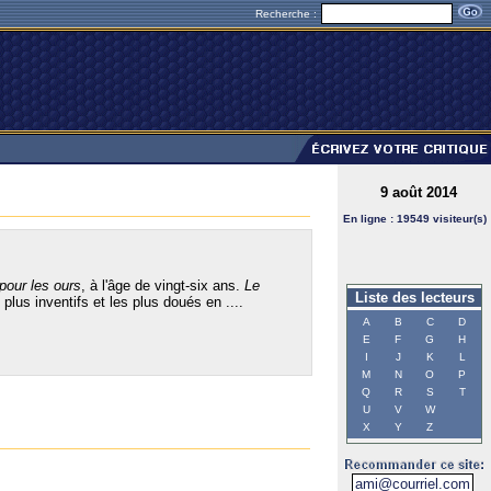
Recherche :
9 août 2014
En ligne : 19549 visiteur(s)
 pour les ours
, à l'âge de vingt-six ans.
Le
Liste des lecteurs
 plus inventifs et les plus doués en ....
A
B
C
D
E
F
G
H
I
J
K
L
M
N
O
P
Q
R
S
T
U
V
W
X
Y
Z