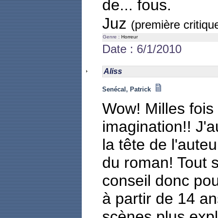
de... fous.
Juz
(première critiqu
Genre :
Horreur
Date : 6/1/2010
Aliss
Senécal, Patrick
Wow! Milles fois
imagination!! J'
la tête de l'aute
du roman! Tout s
conseil donc pou
à partir de 14 an
scènes plus expli