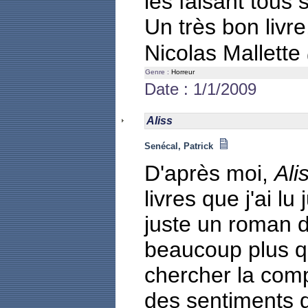
les faisant tous
Un très bon livre
Nicolas Mallette
Genre :
Horreur
Date : 1/1/2009
Aliss
Senécal, Patrick
D'après moi,
Ali
livres que j'ai l
juste un roman de
beaucoup plus q
chercher la com
des sentiments de