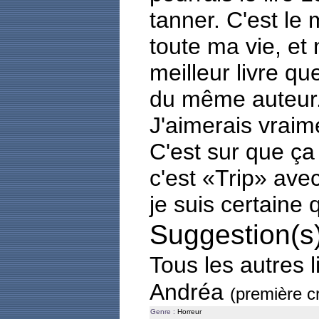
tanner. C'est le m
toute ma vie, e
meilleur livre que
du même auteur
J'aimerais vraimen
C'est sur que ça 
c'est «Trip» ave
je suis certaine 
Suggestion(s)
Tous les autres l
Andréa
(première cr
Genre :
Horreur