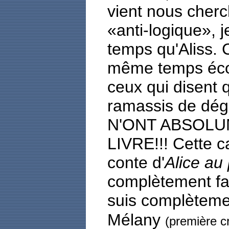
vient nous cherch
«anti-logique»,
temps qu'Aliss. C
même temps écœu
ceux qui disent q
ramassis de dégue
N'ONT ABSOLU
LIVRE!!! Cette c
conte d'
Alice au
complètement fan
suis complèteme
Mélany
(première cr