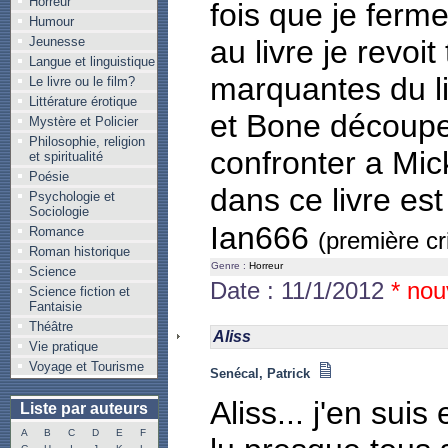
Horreur
fois que je ferm
Humour
Jeunesse
au livre je revoi
Langue et linguistique
marquantes du l
Le livre ou le film?
Littérature érotique
et Bone découpe
Mystère et Policier
Philosophie, religion
confronter a Mic
et spiritualité
Poésie
dans ce livre est
Psychologie et
Sociologie
Ian666
Romance
(première cr
Roman historique
Genre :
Horreur
Science
Date : 11/1/2012
* nou
Science fiction et
Fantaisie
Théâtre
Aliss
Vie pratique
Voyage et Tourisme
Senécal, Patrick
Aliss... j'en sui
Liste par auteurs
A
B
C
D
E
F