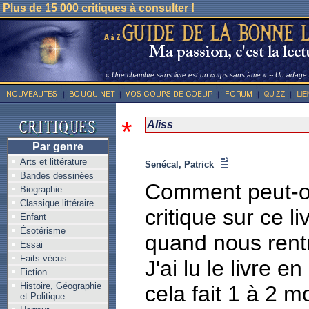
Plus de 15 000 critiques à consulter !
« Une chambre sans livre est un corps sans âme » -- Un adage l
*
Aliss
Par genre
Arts et littérature
Senécal, Patrick
Bandes dessinées
Comment peut-on
Biographie
Classique littéraire
critique sur ce li
Enfant
Ésotérisme
quand nous rentr
Essai
Faits vécus
J'ai lu le livre 
Fiction
Histoire, Géographie
cela fait 1 à 2 m
et Politique