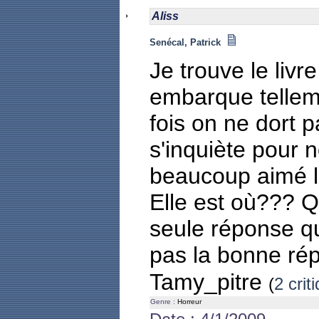
Aliss
Senécal, Patrick
Je trouve le livr
embarque telleme
fois on ne dort p
s'inquiète pour no
beaucoup aimé la 
Elle est où??? Q
seule réponse qu
pas la bonne ré
Tamy_pitre
(
2 crit
Genre :
Horreur