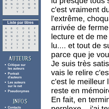
lu presque tous s
G
H
I
J
K
L
M
N
O
P
Q
R
c'est vraiment du
S
T
U
V
W
X
Y
Z
l'extrême, choqu
Liste par titres
arrivée de ferme
A
B
C
D
E
F
G
H
I
J
K
L
lecture et de me
M
N
O
P
Q
R
S
T
U
V
W
X
lu.... et tout de
Y
Z
1
2
3
4
5
6
7
8
9
parce que je vou
Je suis très satis
Critique sur
les auteurs
vais le relire c'e
Portrait
d'auteurs
c'est le meilleur l
Les auteurs
sur le net
reste en mémoir
Pseudonymes
En fait, en termin
perplexe... j'ai 
Contacts