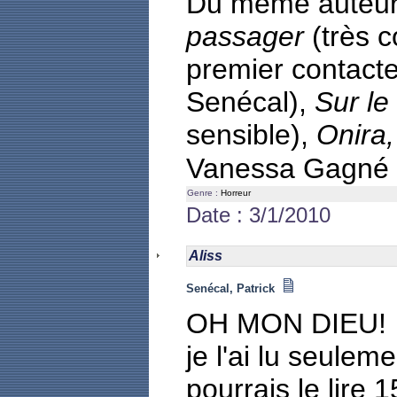
Du même auteur
passager
(très c
premier contacte
Senécal),
Sur le
sensible),
Onira,
Vanessa Gagné
Genre :
Horreur
Date : 3/1/2010
Aliss
Senécal, Patrick
OH MON DIEU!
je l'ai lu seulem
pourrais le lire 