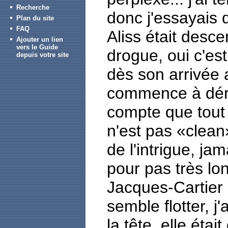
Recherche
donc j'essayais
Plan du site
FAQ
Aliss était desce
Ajouter un lien
vers le Guide
drogue, oui c'est
depuis votre site
dès son arrivée a
commence à dér
compte que tout n
n'est pas «clean»
de l'intrigue, jam
pour pas très lo
Jacques-Cartier q
semble flotter, j'
la tête, elle éta