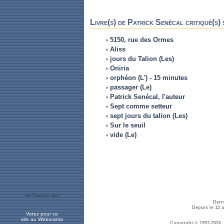
Livre(s) de Patrick Senécal critiqué(s) 
5150, rue des Ormes
Aliss
jours du Talion (Les)
Oniria
orphéon (L') - 15 minutes
passager (Le)
Patrick Senécal, l'auteur
Sept comme setteur
sept jours du talion (Les)
Sur le seuil
vide (Le)
Dern
Depuis le 12 
Votez pour ce
site au Weborama
Copyright © 1997-2026.