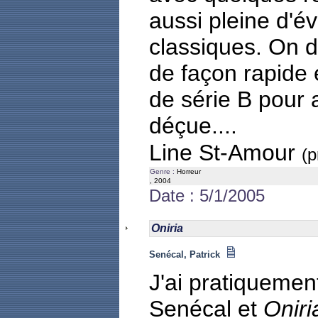
aussi pleine d'é
classiques. On di
de façon rapide e
de série B pour a
déçue....
Line St-Amour
(p
Genre :
Horreur
, 2004
Date : 5/1/2005
Oniria
Senécal, Patrick
J'ai pratiquement
Senécal et
Oniri