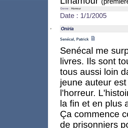
Linamour
(première
Genre :
Horreur
Date : 1/1/2005
Oniria
Senécal, Patrick
Senécal me surp
livres. Ils sont t
tous aussi loin d
jeune auteur est
l'horreur. L'histo
la fin et en plus
Ça commence co
de prisonniers p