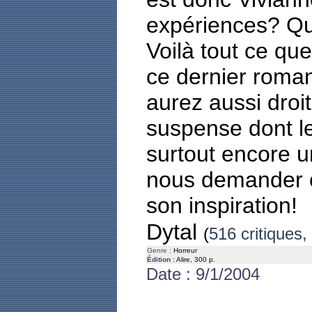
expériences? Qu
Voilà tout ce qu
ce dernier roma
aurez aussi droit 
suspense dont le
surtout encore u
nous demander o
son inspiration!
Dytal
(
516 critiques,
Genre :
Horreur
Édition :
Alire, 300 p.
Date : 9/1/2004