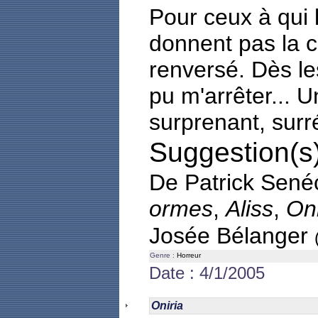
Pour ceux à qui l
donnent pas la c
renversé. Dès le
pu m'arrêter... U
surprenant, surré
Suggestion(s)
De Patrick Sené
ormes
,
Aliss
,
Oni
Josée Bélanger
Genre :
Horreur
Date : 4/1/2005
Oniria