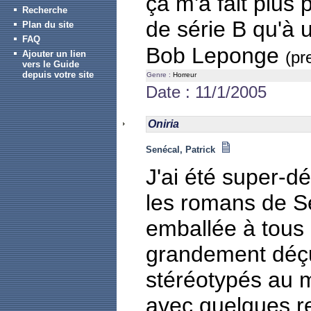
ça m'a fait plus 
Recherche
de série B qu'à 
Plan du site
FAQ
Bob Leponge
(pr
Ajouter un lien
vers le Guide
depuis votre site
Genre :
Horreur
Date : 11/1/2005
Oniria
Senécal, Patrick
J'ai été super-dé
les romans de Se
emballée à tous
grandement déç
stéréotypés au 
avec quelques 