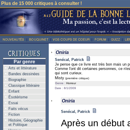
Plus de 15 000 critiques à consulter !
« Une bibliothèque est un hôpital pour l’esprit. » -- Inscription 
Oniria
Senécal, Patrick
Par genre
Je pense que ce livre est très bon mais un pe
Arts et littérature
Comme l'ont dit certaines personnes, ce n'e
qui sont curieux.
Bandes dessinées
Misty
(première critique)
Biographie
Genre :
Horreur
Classique littéraire
Date : 8/1/2009
Enfant
Ésotérisme
Oniria
Essai
Faits vécus
Senécal, Patrick
Fiction
Après un début 
Histoire, Géographie
et Politique