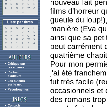
nouveau fait pe
G
H
I
J
K
L
M
N
O
P
Q
R
S
T
U
V
W
X
films d'horreur q
Y
Z
gueule du loup!)
Liste par titres
manière (Eva qui 
A
B
C
D
E
F
G
H
I
J
K
L
ainsi que sa petit
M
N
O
P
Q
R
S
T
U
V
W
X
Y
Z
1
2
3
4
peut carrément dé
5
6
7
8
9
quatrième chapit
Pour mon permier
Critique sur
les auteurs
j'ai été franchem
Portrait
d'auteurs
fut très facile 
Les auteurs
sur le net
occasionnels et 
Pseudonymes
des romans trop i
Contacts