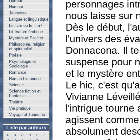
Horreur
personnages intr
Humour
nous laisse sur n
Jeunesse
Langue et linguistique
Dès le début, l'
Le livre ou le film?
Littérature érotique
l'univers des év
Mystère et Policier
Philosophie, religion
Donnacona. Il te
et spiritualité
Poésie
suspense pour no
Psychologie et
Sociologie
et le mystère en
Romance
Roman historique
Le hic, c'est qu'
Science
Science fiction et
Vivianne Léveill
Fantaisie
Théâtre
l'intrigue tourne
Vie pratique
Voyage et Tourisme
agissent comme 
Liste par auteurs
absolument desc
A
B
C
D
E
F