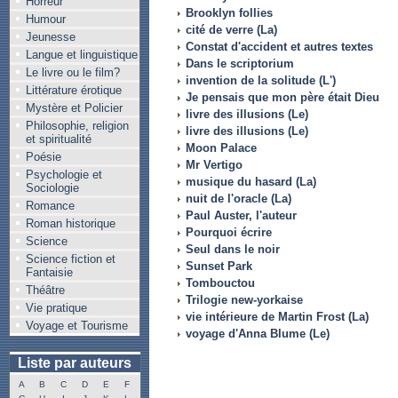
Horreur
Brooklyn follies
Humour
cité de verre (La)
Jeunesse
Constat d'accident et autres textes
Langue et linguistique
Dans le scriptorium
Le livre ou le film?
invention de la solitude (L')
Littérature érotique
Je pensais que mon père était Dieu
Mystère et Policier
livre des illusions (Le)
Philosophie, religion
livre des illusions (Le)
et spiritualité
Moon Palace
Poésie
Mr Vertigo
Psychologie et
musique du hasard (La)
Sociologie
nuit de l'oracle (La)
Romance
Paul Auster, l'auteur
Roman historique
Pourquoi écrire
Science
Seul dans le noir
Science fiction et
Sunset Park
Fantaisie
Tombouctou
Théâtre
Trilogie new-yorkaise
Vie pratique
vie intérieure de Martin Frost (La)
Voyage et Tourisme
voyage d'Anna Blume (Le)
Liste par auteurs
A
B
C
D
E
F