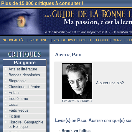
Plus de 15 000 critiques à consulter !
« Une bibliothèque est un hôpital pour l’esprit. » -- Inscription 
Auster, Paul
Par genre
Arts et littérature
Bandes dessinées
Biographie
Ajouter une bio?
Classique littéraire
Enfant
Ésotérisme
Site de/ou sur l'auteur
Essai
Faits vécus
Fiction
Livre(s) de Paul Auster critiqué(s) su
Histoire, Géographie
et Politique
Brooklyn follies