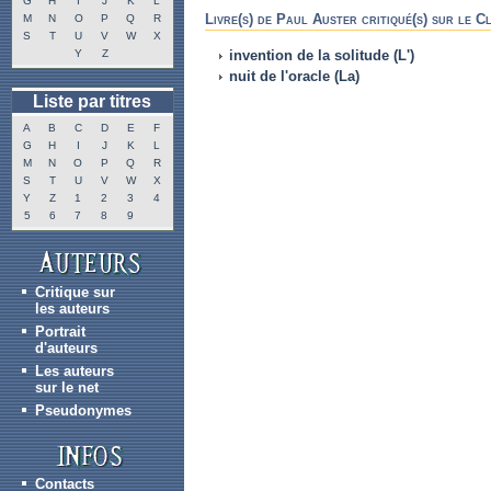
G
H
I
J
K
L
Livre(s) de Paul Auster critiqué(s) sur le 
M
N
O
P
Q
R
S
T
U
V
W
X
Y
Z
invention de la solitude (L')
nuit de l'oracle (La)
Liste par titres
A
B
C
D
E
F
G
H
I
J
K
L
M
N
O
P
Q
R
S
T
U
V
W
X
Y
Z
1
2
3
4
5
6
7
8
9
Critique sur
les auteurs
Portrait
d'auteurs
Les auteurs
sur le net
Pseudonymes
Contacts