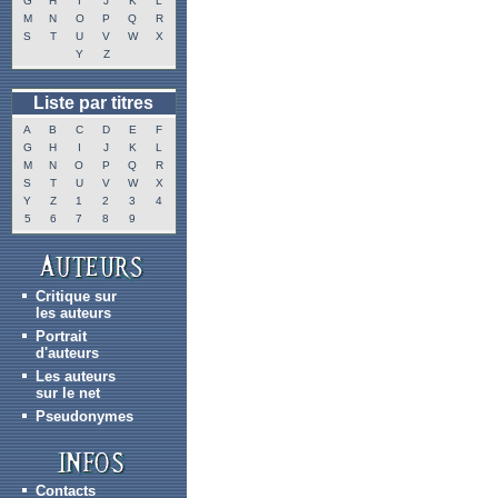
G
H
I
J
K
L
M
N
O
P
Q
R
S
T
U
V
W
X
Y
Z
Liste par titres
A
B
C
D
E
F
G
H
I
J
K
L
M
N
O
P
Q
R
S
T
U
V
W
X
Y
Z
1
2
3
4
5
6
7
8
9
Critique sur
les auteurs
Portrait
d'auteurs
Les auteurs
sur le net
Pseudonymes
Contacts