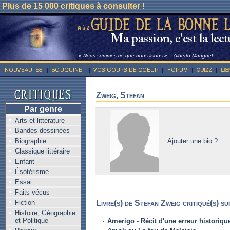
Plus de 15 000 critiques à consulter !
« Nous sommes ce que nous lisons » -- Alberto Manguel
Zweig, Stefan
Par genre
Arts et littérature
Bandes dessinées
Ajouter une bio ?
Biographie
Classique littéraire
Enfant
Ésotérisme
Essai
Faits vécus
Fiction
Livre(s) de Stefan Zweig critiqué(s) su
Histoire, Géographie
et Politique
Amerigo - Récit d'une erreur historiqu