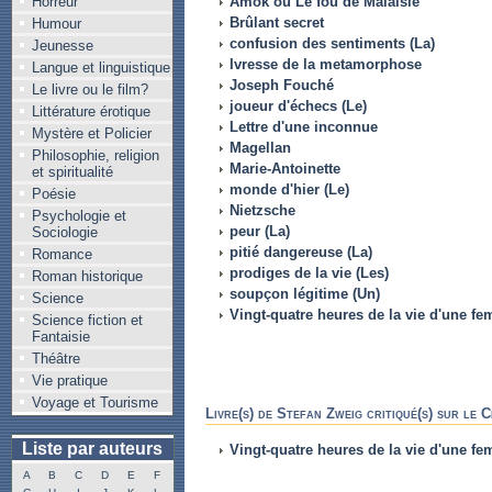
Horreur
Amok ou Le fou de Malaisie
Brûlant secret
Humour
confusion des sentiments (La)
Jeunesse
Ivresse de la metamorphose
Langue et linguistique
Joseph Fouché
Le livre ou le film?
joueur d'échecs (Le)
Littérature érotique
Lettre d'une inconnue
Mystère et Policier
Magellan
Philosophie, religion
Marie-Antoinette
et spiritualité
monde d'hier (Le)
Poésie
Nietzsche
Psychologie et
peur (La)
Sociologie
pitié dangereuse (La)
Romance
prodiges de la vie (Les)
Roman historique
soupçon légitime (Un)
Science
Vingt-quatre heures de la vie d'une f
Science fiction et
Fantaisie
Théâtre
Vie pratique
Voyage et Tourisme
Livre(s) de Stefan Zweig critiqué(s) sur le 
Liste par auteurs
Vingt-quatre heures de la vie d'une f
A
B
C
D
E
F