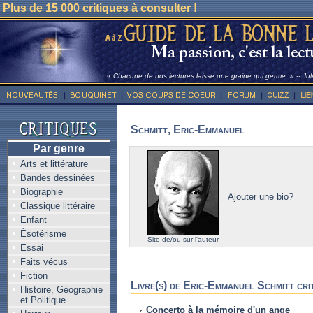
Plus de 15 000 critiques à consulter !
« Chacune de nos lectures laisse une graine qui germe. » -- Ju
Schmitt, Eric-Emmanuel
Par genre
Arts et littérature
Bandes dessinées
Biographie
Ajouter une bio?
Classique littéraire
Enfant
Ésotérisme
Site de/ou sur l'auteur
Essai
Faits vécus
Fiction
Livre(s) de Eric-Emmanuel Schmitt crit
Histoire, Géographie
et Politique
Concerto à la mémoire d'un ange