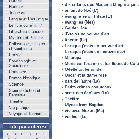
Horreur
dix enfants que Madame Ming n'a jama
Humour
enfant de Noé (L')
Jeunesse
évangile selon Pilate (L')
Langue et linguistique
évangiles (Mes)
Le livre ou le film?
Golden Joe
Littérature érotique
J'étais une oeuvre d'art
Mystère et Policier
libertin (Le)
Philosophie, religion
Lorsque j'étais un oeuvre d'art
et spiritualité
Lorsque j'étais une oeuvre d'art
Poésie
Milarepa
Psychologie et
Monsieur Ibrahim et les fleurs du Cor
Sociologie
Odette toulemonde
Romance
Oscar et la dame rose
Roman historique
part de l'autre (La)
Science
Petits crimes conjugaux
Science fiction et
secte des égoïstes (La)
Fantaisie
Théâtre
Théâtre
Ulysse from Bagdad
Vie pratique
vie avec Mozart (Ma)
Voyage et Tourisme
visiteur (Le)
Liste par auteurs
A
B
C
D
E
F