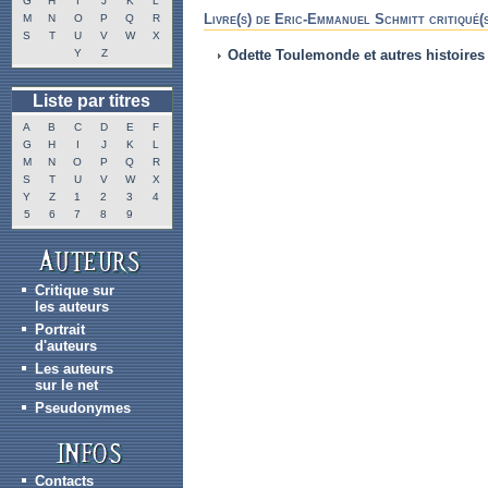
G
H
I
J
K
L
Livre(s) de Eric-Emmanuel Schmitt critiqué(
M
N
O
P
Q
R
S
T
U
V
W
X
Y
Z
Odette Toulemonde et autres histoires
Liste par titres
A
B
C
D
E
F
G
H
I
J
K
L
M
N
O
P
Q
R
S
T
U
V
W
X
Y
Z
1
2
3
4
5
6
7
8
9
Critique sur
les auteurs
Portrait
d'auteurs
Les auteurs
sur le net
Pseudonymes
Contacts