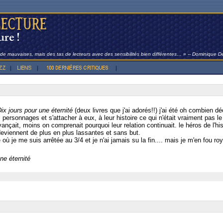
t de mauvaises, mais des tas de lecteurs avec des sensibilités bien différentes… » -- Dominique 
ix jours pour une éternité
(deux livres que j'ai adorés!!) j'ai été oh combien d
personnages et s'attacher à eux, à leur histoire ce qui n'était vraiment pas le c
ançait, moins on comprenait pourquoi leur relation continuait. le héros de l'his
deviennent de plus en plus lassantes et sans but.
e où je me suis arrêtée au 3/4 et je n'ai jamais su la fin.... mais je m'en fou r
ne éternité