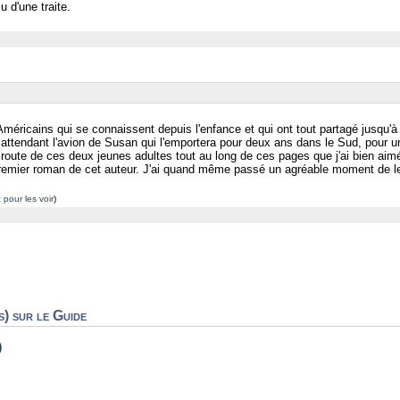
lu d'une traite.
méricains qui se connaissent depuis l'enfance et qui ont tout partagé jusqu'à c
, attendant l'avion de Susan qui l'emportera pour deux ans dans le Sud, pour u
ute de ces deux jeunes adultes tout au long de ces pages que j'ai bien aimées
mier roman de cet auteur. J'ai quand même passé un agréable moment de lect
 pour les voir
)
s) sur le Guide
)