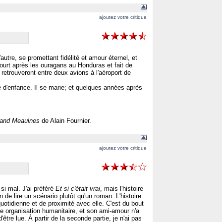
ajoutez votre critique
autre, se promettant fidélité et amour éternel, et
court après les ouragans au Honduras et fait de
 retrouveront entre deux avions à l'aéroport de
 d'enfance. Il se marie; et quelques années après
rand Meaulnes
de Alain Fournier.
ajoutez votre critique
si mal. J'ai préféré
Et si c'était vrai
, mais l'histoire
 de lire un scénario plutôt qu'un roman. L'histoire :
uotidienne et de proximité avec elle. C'est du bout
e organisation humanitaire, et son ami-amour n'a
tre lue. À partir de la seconde partie, je n'ai pas