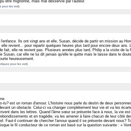
pu être mignonne, mais mal desservie par l'auteur.
z pour les voir
)
'enfance. Ils ont vingt ans et elle, Susan, décide de partir en mission au H
s elle revient... pour repartir quelques heures plus tard pour encore deux ans.
 fait, elle ne revient pas. Plusieurs années plus tard, Philip a la visite de la 
e Susan, car elle ne lui dit jamais qu'elle le quitte mais le laisse dans le dout
courte heureusement.
cliquez pour les voir
)
ime
s-tu?
est un roman d'amour. L'histoire nous parle du destin de deux personnes,
devant un obstacle. Celui-ci va changer complètement leur vie et va les écarter l
'écrivent dans les lettres. Quand l'âme sœur se présente face à nous, la vie est
 rebondissements et en tragédie, va les amener à faire chacun de leur côté de
il. Faut-il continuer de chercher l'amour quand il se présente devant nous? Tou
isque le fil conducteur de ce roman est basé sur la question suivante : « Vont-i