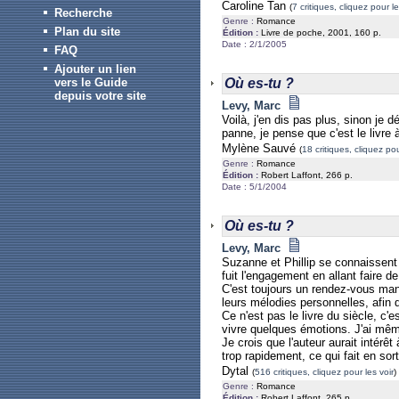
Caroline Tan
(
7 critiques, cliquez pour le
Recherche
Genre :
Romance
Plan du site
Édition :
Livre de poche, 2001, 160 p.
Date : 2/1/2005
FAQ
Ajouter un lien
vers le Guide
Où es-tu ?
depuis votre site
Levy, Marc
Voilà, j'en dis pas plus, sinon je
panne, je pense que c'est le livre à 
Mylène Sauvé
(
18 critiques, cliquez pou
Genre :
Romance
Édition :
Robert Laffont, 266 p.
Date : 5/1/2004
Où es-tu ?
Levy, Marc
Suzanne et Phillip se connaissent d
fuit l'engagement en allant faire d
C'est toujours un rendez-vous man
leurs mélodies personnelles, afin 
Ce n'est pas le livre du siècle, c
vivre quelques émotions. J'ai même
Je crois que l'auteur aurait intér
trop rapidement, ce qui fait en sort
Dytal
(
516 critiques, cliquez pour les voir
)
Genre :
Romance
Édition :
Robert Laffont, 265 p.