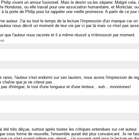
hilip vivent un amour fusionnel. Mais le destin va les séparer. Malgré cela, 
e Honduras, ou elle travail pour une association humanitaire, et Montclair, ou 
 à la porte de Philip pour lui rappeler une vieille promesse. A partir de ce jour
 auteur. J'ai eu tout le temps de la lecture l'impression d'un manque car on
'auteur nous décrit un moment de leur vie par ci par là mais ce n'est pas assez
our que l'auteur nous raconte et il a même réussit a m'émouvoir par moment.
oir
)
lus rares; l'auteur s'est endormi sur ses lauriers, nous avons l'impression de 
 chaîne que je ne citerai pas.
as d'intrigue, le tout d'une longueur et d'une lenteur... euh... monotones!
'ai été très déçue, surtout après toutes les critiques entendues sur cet auteur. 
e que sous forme de nouvelle, l'ensemble aurait été plus convaincant. Je ne fai
e que ce n'est quand même pas génial... j'ai souvent opté pour la lecture en di