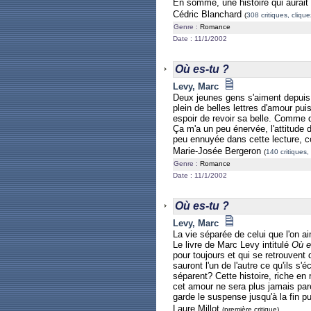
En somme, une histoire qui aurait 
Cédric Blanchard
(
308 critiques, clique
Genre :
Romance
Date : 11/1/2002
Où es-tu ?
Levy, Marc
Deux jeunes gens s'aiment depuis l
plein de belles lettres d'amour pui
espoir de revoir sa belle. Comme de
Ça m'a un peu énervée, l'attitude d
peu ennuyée dans cette lecture, 
Marie-Josée Bergeron
(
140 critiques, 
Genre :
Romance
Date : 11/1/2002
Où es-tu ?
Levy, Marc
La vie séparée de celui que l'on a
Le livre de Marc Levy intitulé
Où e
pour toujours et qui se retrouvent 
sauront l'un de l'autre ce qu'ils s
séparent? Cette histoire, riche en
cet amour ne sera plus jamais pare
garde le suspense jusqu'à la fin pu
Laure Millot
(première critique)