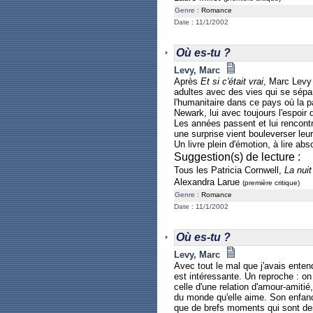
Genre :
Romance
Date : 11/1/2002
Où es-tu ?
Levy, Marc
Après
Et si c'était vrai
, Marc Levy 
adultes avec des vies qui se sépar
l'humanitaire dans ce pays où la p
Newark, lui avec toujours l'espoir 
Les années passent et lui rencont
une surprise vient bouleverser leur
Un livre plein d'émotion, à lire ab
Suggestion(s) de lecture :
Tous les Patricia Cornwell,
La nui
Alexandra Larue
(première critique)
Genre :
Romance
Date : 11/1/2002
Où es-tu ?
Levy, Marc
Avec tout le mal que j'avais entend
est intéressante. Un reproche : on 
celle d'une relation d'amour-amiti
du monde qu'elle aime. Son enfanc
que de brefs moments qui sont des p