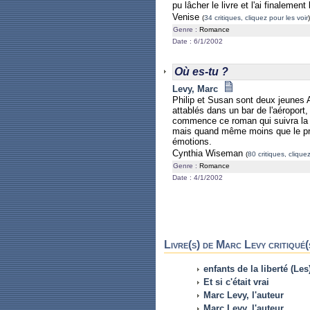
pu lâcher le livre et l'ai finalement 
Venise
(
34 critiques, cliquez pour les voir
)
Genre :
Romance
Date : 6/1/2002
Où es-tu ?
Levy, Marc
Philip et Susan sont deux jeunes A
attablés dans un bar de l'aéroport
commence ce roman qui suivra la ro
mais quand même moins que le pre
émotions.
Cynthia Wiseman
(
80 critiques, cliquez
Genre :
Romance
Date : 4/1/2002
Livre(s) de Marc Levy critiqué(
enfants de la liberté (Les
Et si c'était vrai
Marc Levy, l'auteur
Marc Levy, l'auteur