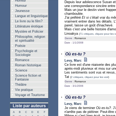
Horreur
Depuis leur adolescence Susan et P
Humour
une correspondance sincère entre l
Mais un jour le destin vient frapper
Jeunesse
chamboulée.
Langue et linguistique
J'ai préféré
Et si c'était vrai
du même
Le livre ou le film?
vraiment entrer dans les détails. L
pareil, laisse un goût d'inachevé.
Littérature érotique
Mais c'est une belle histoire d'am
Mystère et Policier
Linoakya
(
71 critiques, cliquez pour les v
Philosophie, religion
Genre :
Romance
et spiritualité
Date : 1/1/2008
Poésie
Psychologie et
Où es-tu ?
Sociologie
Romance
Levy, Marc
Ce livre est d'une niaiserie des p
Roman historique
après-midi pluvieux et mou sur une
Science
Les sentiments sont vus et revus, p
Science fiction et
Tat
(
2 critiques, cliquez pour les voir
)
Fantaisie
Genre :
Romance
Théâtre
Date : 3/1/2006
Vie pratique
Voyage et Tourisme
Où es-tu ?
Levy, Marc
Liste par auteurs
Je viens de terminer
Où es-tu?
. J
n'arrête pas de piétiner. Peut-êtr
A
B
C
D
E
F
Même si c'est bien écrit, je trouv