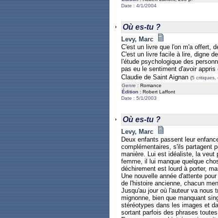
Date : 4/1/2004
Où es-tu ?
Levy, Marc
C'est un livre que l'on m'a offert, 
C'est un livre facile à lire, digne 
l'étude psychologique des personnag
pas eu le sentiment d'avoir appris
Claudie de Saint Aignan
(
5 critiques,
Genre :
Romance
Édition :
Robert Laffont
Date : 5/1/2003
Où es-tu ?
Levy, Marc
Deux enfants passent leur enfance 
complémentaires, s'ils partagent p
manière. Lui est idéaliste, la veut
femme, il lui manque quelque chos
déchirement est lourd à porter, ma
Une nouvelle année d'attente pour n
de l'histoire ancienne, chacun men
Jusqu'au jour où l'auteur va nous t
mignonne, bien que manquant singul
stéréotypes dans les images et dan
sortant parfois des phrases toute