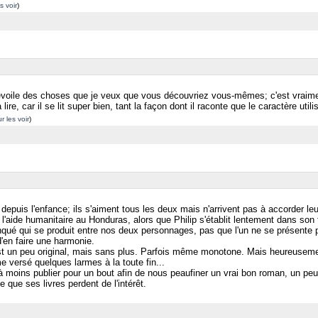
s voir
)
 dévoile des choses que je veux que vous découvriez vous-mêmes; c'est vraimen
lire, car il se lit super bien, tant la façon dont il raconte que le caractère utili
r les voir
)
epuis l'enfance; ils s'aiment tous les deux mais n'arrivent pas à accorder leu
e l'aide humanitaire au Honduras, alors que Philip s'établit lentement dans son
qué qui se produit entre nos deux personnages, pas que l'un ne se présente p
d'en faire une harmonie.
'est un peu original, mais sans plus. Parfois même monotone. Mais heureusemen
 versé quelques larmes à la toute fin...
êt à moins publier pour un bout afin de nous peaufiner un vrai bon roman, un 
e que ses livres perdent de l'intérêt.