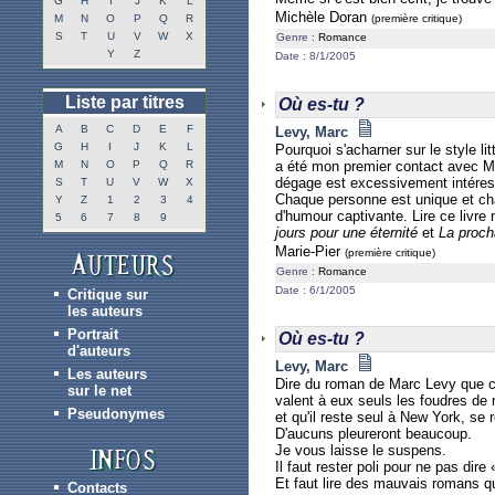
G
H
I
J
K
L
Michèle Doran
M
N
O
P
Q
R
(première critique)
S
T
U
V
W
X
Genre :
Romance
Y
Z
Date : 8/1/2005
Liste par titres
Où es-tu ?
A
B
C
D
E
F
Levy, Marc
G
H
I
J
K
L
Pourquoi s'acharner sur le style li
M
N
O
P
Q
R
a été mon premier contact avec Mar
dégage est excessivement intéress
S
T
U
V
W
X
Chaque personne est unique et cha
Y
Z
1
2
3
4
d'humour captivante. Lire ce livre
5
6
7
8
9
jours pour une éternité
et
La proch
Marie-Pier
(première critique)
Genre :
Romance
Date : 6/1/2005
Critique sur
les auteurs
Portrait
Où es-tu ?
d'auteurs
Levy, Marc
Les auteurs
Dire du roman de Marc Levy que c'e
sur le net
valent à eux seuls les foudres d
Pseudonymes
et qu'il reste seul à New York, se 
D'aucuns pleureront beaucoup.
Je vous laisse le suspens.
Il faut rester poli pour ne pas dire 
Et faut lire des mauvais romans qu
Contacts