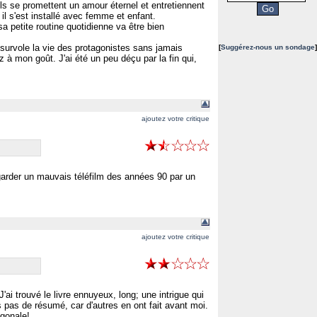
ils se promettent un amour éternel et entretiennent
il s'est installé avec femme et enfant.
 sa petite routine quotidienne va être bien
 survole la vie des protagonistes sans jamais
[
Suggérez-nous un sondage
]
 à mon goût. J'ai été un peu déçu par la fin qui,
ajoutez votre critique
regarder un mauvais téléfilm des années 90 par un
ajoutez votre critique
J'ai trouvé le livre ennuyeux, long; une intrigue qui
s pas de résumé, car d'autres en ont fait avant moi.
agonale!