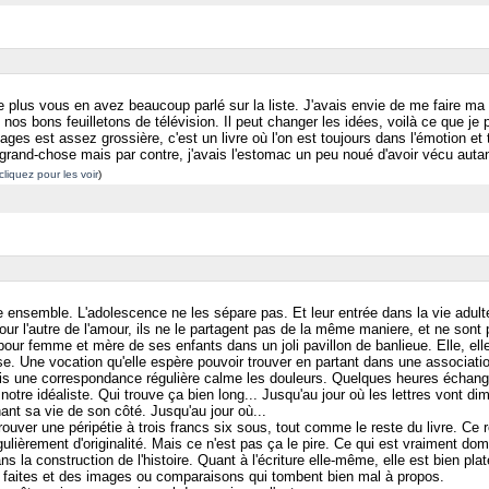
de plus vous en avez beaucoup parlé sur la liste. J'avais envie de me faire ma pr
de nos bons feuilletons de télévision. Il peut changer les idées, voilà ce que je
es est assez grossière, c'est un livre où l'on est toujours dans l'émotion et tr
 grand-chose mais par contre, j'avais l'estomac un peu noué d'avoir vécu auta
 cliquez pour les voir
)
ensemble. L'adolescence ne les sépare pas. Et leur entrée dans la vie adulte
our l'autre de l'amour, ils ne le partagent pas de la même maniere, et ne sont
 pour femme et mère de ses enfants dans un joli pavillon de banlieue. Elle, ell
e. Une vocation qu'elle espère pouvoir trouver en partant dans une associati
is une correspondance régulière calme les douleurs. Quelques heures échangées
otre idéaliste. Qui trouve ça bien long... Jusqu'au jour où les lettres vont dim
ant sa vie de son côté. Jusqu'au jour où...
rouver une péripétie à trois francs six sous, tout comme le reste du livre. Ce 
ièrement d'originalité. Mais ce n'est pas ça le pire. Ce qui est vraiment domm
s la construction de l'histoire. Quant à l'écriture elle-même, elle est bien p
s faites et des images ou comparaisons qui tombent bien mal à propos.