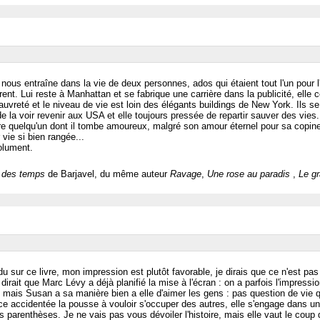
nous entraîne dans la vie de deux personnes, ados qui étaient tout l'un pour l'
ent. Lui reste à Manhattan et se fabrique une carrière dans la publicité, elle 
auvreté et le niveau de vie est loin des élégants buildings de New York. Ils se
de la voir revenir aux USA et elle toujours pressée de repartir sauver des vies.
re quelqu'un dont il tombe amoureux, malgré son amour éternel pour sa copine
 vie si bien rangée...
solument.
t des temps
de Barjavel, du même auteur
Ravage
,
Une rose au paradis
,
Le g
u sur ce livre, mon impression est plutôt favorable, je dirais que ce n'est pas 
dirait que Marc Lévy a déjà planifié la mise à l'écran : on a parfois l'impression
é, mais Susan a sa manière bien a elle d'aimer les gens : pas question de vie q
e accidentée la pousse à vouloir s'occuper des autres, elle s'engage dans un
arenthèses. Je ne vais pas vous dévoiler l'histoire, mais elle vaut le coup d'ê