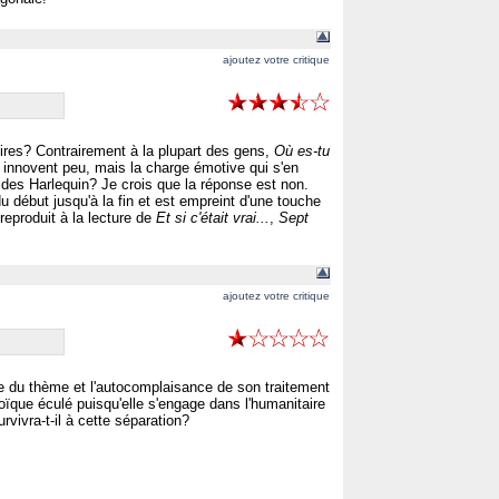
ajoutez votre critique
toires? Contrairement à la plupart des gens,
Où es-tu
 innovent peu, mais la charge émotive qui s'en
des Harlequin? Je crois que la réponse est non.
 début jusqu'à la fin et est empreint d'une touche
reproduit à la lecture de
Et si c'était vrai...
,
Sept
ajoutez votre critique
ie du thème et l'autocomplaisance de son traitement
ue éculé puisqu'elle s'engage dans l'humanitaire
rvivra-t-il à cette séparation?