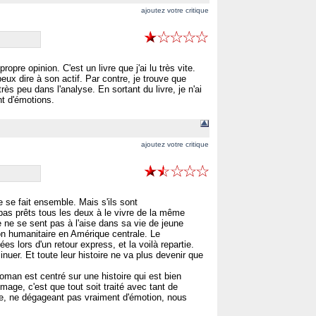
ajoutez votre critique
opre opinion. C'est un livre que j'ai lu très vite.
 peux dire à son actif. Par contre, je trouve que
ès peu dans l'analyse. En sortant du livre, je n'ai
nt d'émotions.
ajoutez votre critique
 se fait ensemble. Mais s'ils sont
 pas prêts tous les deux à le vivre de la même
e ne se sent pas à l'aise dans sa vie de jeune
on humanitaire en Amérique centrale. Le
 lors d'un retour express, et la voilà repartie.
inuer. Et toute leur histoire ne va plus devenir que
roman est centré sur une histoire qui est bien
age, c'est que tout soit traité avec tant de
late, ne dégageant pas vraiment d'émotion, nous