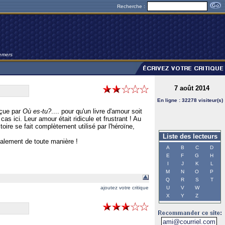
Recherche :
Demers
7 août 2014
En ligne : 32278 visiteur(s)
éçue par
Où es-tu?
.... pour qu'un livre d'amour soit
as ici. Leur amour était ridicule et frustrant ! Au
toire se fait complètement utilisé par l'héroïne,
Liste des lecteurs
oyalement de toute manière !
A
B
C
D
E
F
G
H
I
J
K
L
M
N
O
P
Q
R
S
T
ajoutez votre critique
U
V
W
X
Y
Z