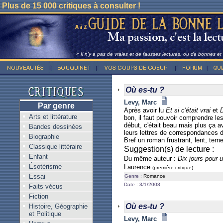
Plus de 15 000 critiques à consulter !
« Il n'y a pas de vraies et de fausses lectures, ou de bonnes e
Où es-tu ?
Levy, Marc
Par genre
Après avoir lu
Et si c'était vrai
et
D
Arts et littérature
bon, il faut pouvoir comprendre les 
début, c'était beau mais plus ça av
Bandes dessinées
leurs lettres de correspondances 
Biographie
Bref un roman frustrant, lent, tern
Classique littéraire
Suggestion(s) de lecture :
Enfant
Du même auteur :
Dix jours pour u
Ésotérisme
Laurence
(première critique)
Essai
Genre :
Romance
Date : 3/1/2008
Faits vécus
Fiction
Où es-tu ?
Histoire, Géographie
et Politique
Levy, Marc