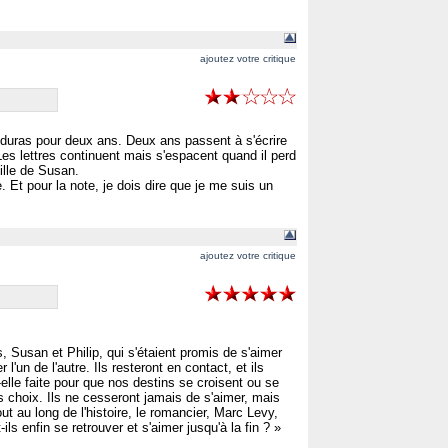
ajoutez votre critique
onduras pour deux ans. Deux ans passent à s'écrire
 Les lettres continuent mais s'espacent quand il perd
fille de Susan.
e. Et pour la note, je dois dire que je me suis un
ajoutez votre critique
 Susan et Philip, qui s'étaient promis de s'aimer
'un de l'autre. Ils resteront en contact, et ils
-elle faite pour que nos destins se croisent ou se
s choix. Ils ne cesseront jamais de s'aimer, mais
t au long de l'histoire, le romancier, Marc Levy,
ls enfin se retrouver et s'aimer jusqu'à la fin ? »