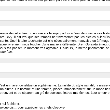
ttéraire de cet auteur ou encore sur le sujet parfois à l'eau de rose de ses his
c Levy. Il est vrai que ses romans ne traverseront pas les siècles puisqu'ils
ante. Une histoire touchante est-elle nécessairement mauvaise ou à l'image 
que livre vient nous toucher d'une manière différente. Bref,
Où es-tu
émeut du
 nous fait passer un moment très agréable. D'ailleurs, le même phénomène se 
aine fois
.
st un navet constitue un euphémisme. La nullité du style narratif, la niaiser
e ma plume. Un homme et une femme, placés immédiatement sur un mode héroïq
retrouvent et se séparent au gré de quelques lettres mal écrites. Leur amour su
« nul à chier ».
elquefois... pour apprécier les chefs-d'oeuvre.