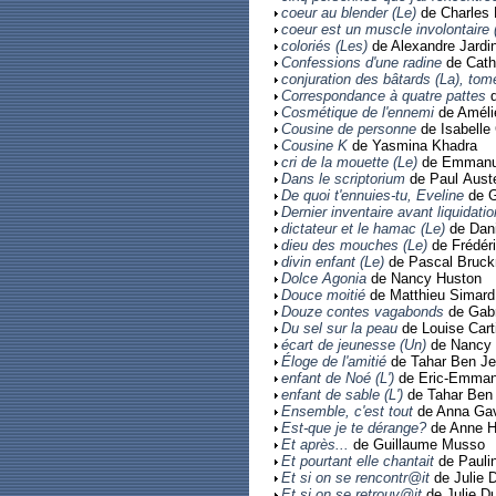
coeur au blender (Le)
de Charles 
coeur est un muscle involontaire 
coloriés (Les)
de Alexandre Jardi
Confessions d'une radine
de Cath
conjuration des bâtards (La), tom
Correspondance à quatre pattes
d
Cosmétique de l'ennemi
de Améli
Cousine de personne
de Isabell
Cousine K
de Yasmina Khadra
cri de la mouette (Le)
de Emmanue
Dans le scriptorium
de Paul Aust
De quoi t'ennuies-tu, Eveline
de G
Dernier inventaire avant liquidatio
dictateur et le hamac (Le)
de Dan
dieu des mouches (Le)
de Frédéri
divin enfant (Le)
de Pascal Bruck
Dolce Agonia
de Nancy Huston
Douce moitié
de Matthieu Simard
Douze contes vagabonds
de Gabr
Du sel sur la peau
de Louise Cart
écart de jeunesse (Un)
de Nancy 
Éloge de l'amitié
de Tahar Ben Je
enfant de Noé (L')
de Eric-Emman
enfant de sable (L')
de Tahar Ben 
Ensemble, c'est tout
de Anna Ga
Est-que je te dérange?
de Anne H
Et après...
de Guillaume Musso
Et pourtant elle chantait
de Paulin
Et si on se rencontr@it
de Julie 
Et si on se retrouv@it
de Julie Du