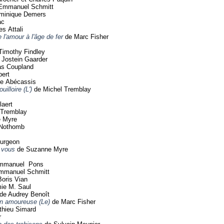
-Emmanuel Schmitt
minique Demers
ac
s Attali
l'amour à l'âge de fer
de Marc Fisher
Timothy Findley
Jostein Gaarder
as Coupland
ert
te Abécassis
illoire (L')
de Michel Tremblay
laert
 Tremblay
 Myre
 Nothomb
urgeon
 vous
de Suzanne Myre
mmanuel Pons
mmanuel Schmitt
oris Vian
ie M. Saul
de Audrey Benoît
on amoureuse (Le)
de Marc Fisher
thieu Simard
r