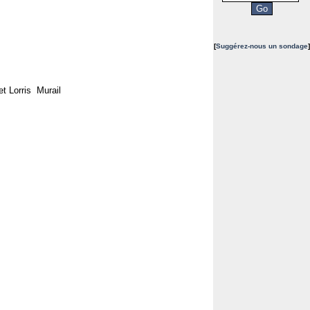
[
Suggérez-nous un sondage
]
et Lorris Murail