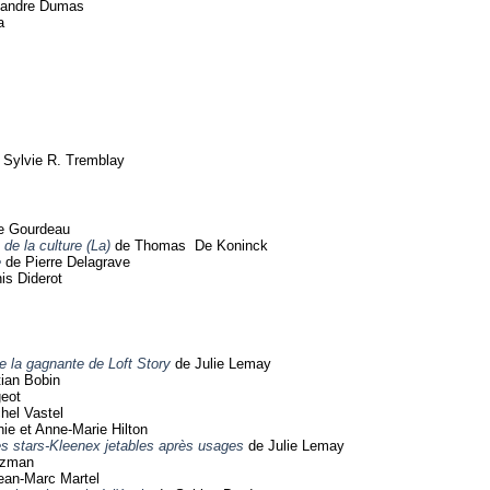
xandre Dumas
a
Sylvie R. Tremblay
le Gourdeau
de la culture (La)
de Thomas De Koninck
e
de Pierre Delagrave
is Diderot
de la gagnante de Loft Story
de Julie Lemay
ian Bobin
eot
hel Vastel
ie et Anne-Marie Hilton
 les stars-Kleenex jetables après usages
de Julie Lemay
tzman
ean-Marc Martel