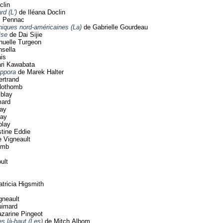
clin
rd (L')
de Iléana Doclin
l Pennac
niques nord-américaines (La)
de Gabrielle Gourdeau
ise
de Dai Sijie
uelle Turgeon
sella
ais
ri Kawabata
ippora
de Marek Halter
ertrand
Nothomb
blay
mard
ay
lay
blay
tine Eddie
 Vigneault
omb
ult
tricia Higsmith
gneault
uimard
zarine Pingeot
es là-haut (Les)
de Mitch Albom