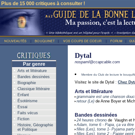
Plus de 15 000 critiques à consulter !
« Une bibliothèque est un hôpital pour l’esprit. » -- Inscription 
Dytal
nospaml@ccapcable.com
Par genre
Arts et littérature
Membre du Club de lecture le bouquiN
Bandes dessinées
Visitez le site de Dytal :
Chez Dyt
Biographie
Classique littéraire
Arts et littérature
Enfant
grammaire est une chanson douc
Ésotérisme
retour (Le)
de Anne Boyer et Mich
Essai
Faits vécus
Bandes dessinées
Fiction
24 heures chrono
de Vaughn et 
Adam, tome 6 - Papa, ça va être t
Histoire, Géographie
filles (Les), tome 1- Pyjama party
et Politique
filles (Les), tome 2 - Papier peint