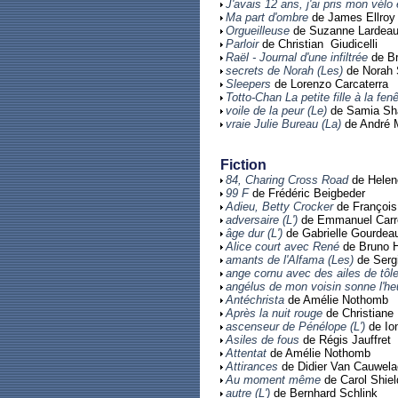
J'avais 12 ans, j'ai pris mon vélo e
Ma part d'ombre
de James Ellroy
Orgueilleuse
de Suzanne Lardea
Parloir
de Christian Giudicelli
Raël - Journal d'une infiltrée
de Br
secrets de Norah (Les)
de Norah S
Sleepers
de Lorenzo Carcaterra
Totto-Chan La petite fille à la fenê
voile de la peur (Le)
de Samia Sha
vraie Julie Bureau (La)
de André 
Fiction
84, Charing Cross Road
de Helen
99 F
de Frédéric Beigbeder
Adieu, Betty Crocker
de François
adversaire (L')
de Emmanuel Carr
âge dur (L')
de Gabrielle Gourdea
Alice court avec René
de Bruno H
amants de l'Alfama (Les)
de Serg
ange cornu avec des ailes de tôle
angélus de mon voisin sonne l'heu
Antéchrista
de Amélie Nothomb
Après la nuit rouge
de Christiane 
ascenseur de Pénélope (L')
de Io
Asiles de fous
de Régis Jauffret
Attentat
de Amélie Nothomb
Attirances
de Didier Van Cauwela
Au moment même
de Carol Shie
autre (L')
de Bernhard Schlink