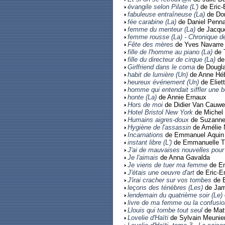
évangile selon Pilate (L')
de Eric
fabuleuse entraîneuse (La)
de Do
fée carabine (La)
de Daniel Penn
femme du menteur (La)
de Jacque
femme rousse (La) - Chronique de 
Fête des mères
de Yves Navarre
fille de l'homme au piano (La)
de 
fille du directeur de cirque (La)
de 
Girlfriend dans le coma
de Dougl
habit de lumière (Un)
de Anne Héb
heureux événement (Un)
de Eliet
homme qui entendait siffler une bou
honte (La)
de Annie Ernaux
Hors de moi
de Didier Van Cauwe
Hotel Bristol New York
de Michel
Humains aigres-doux
de Suzanne
Hygiène de l'assassin
de Amélie
Incarnations
de Emmanuel Aquin
instant libre (L')
de Emmanuelle T
J'ai de mauvaises nouvelles pour
Je l'aimais
de Anna Gavalda
Je viens de tuer ma femme
de E
J'étais une oeuvre d'art
de Eric-E
J'irai cracher sur vos tombes
de B
leçons des ténèbres (Les)
de Jam
lendemain du quatrième soir (Le)
livre de ma femme ou la confusi
Llouis qui tombe tout seul
de Mat
Lovelie d'Haïti
de Sylvain Meunie