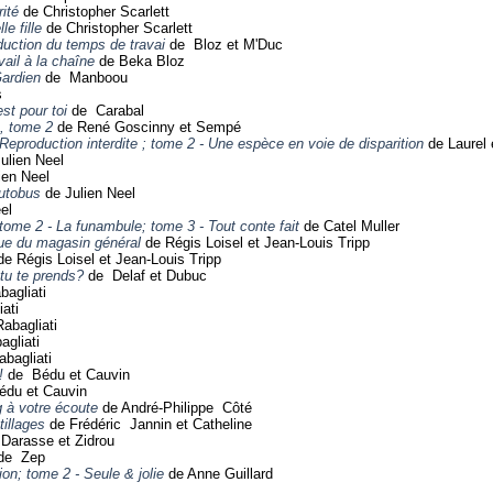
rité
de Christopher Scarlett
le fille
de Christopher Scarlett
duction du temps de travai
de Bloz et M'Duc
vail à la chaîne
de Beka Bloz
Gardien
de Manboou
s
st pour toi
de Carabal
s, tome 2
de René Goscinny et Sempé
 Reproduction interdite ; tome 2 - Une espèce en voie de disparition
de Laurel 
ulien Neel
ien Neel
autobus
de Julien Neel
el
 tome 2 - La funambule; tome 3 - Tout conte fait
de Catel Muller
que du magasin général
de Régis Loisel et Jean-Louis Tripp
e Régis Loisel et Jean-Louis Tripp
 tu te prends?
de Delaf et Dubuc
bagliati
ati
abagliati
gliati
bagliati
!
de Bédu et Cauvin
du et Cauvin
 à votre écoute
de André-Philippe Côté
illages
de Frédéric Jannin et Catheline
Darasse et Zidrou
de Zep
ion; tome 2 - Seule & jolie
de Anne Guillard