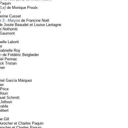
Paquin
(Le)
de Monique Proulx
n
erine Cusset
e 3 - Maryse
de Francine Noël
e Josée Beaudet et Louise Lantagne
e Nothomb
e Gaumont
lle Laborit
er
abrielle Roy
n
de Frédéric Beigbeder
iel Pennac
ck Tristan
ner
iel García Márquez
ier
Price
lloun
uel Schmitt
Jelloun
valda
ébert
e Gill
Durocher et Charles Paquin
rocher et Charles Paquin