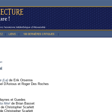
dans l’ancienne bibliothèque d’Alexandrie
et
al
e (La)
de Erik Orsenna
el D'Astous et Roger Des Roches
Haynes et Guedes
a fête!
de Brian Basset
de Christopher Scarlett
de Christopher Scarlett