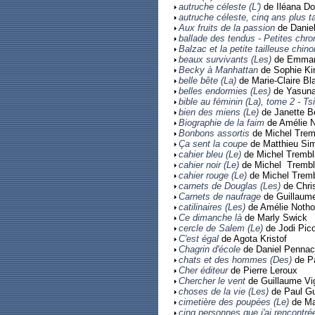
autruche céleste (L')
de Iléana Do
autruche céleste, cinq ans plus ta
Aux fruits de la passion
de Danie
ballade des tendus - Petites chro
Balzac et la petite tailleuse chino
beaux survivants (Les)
de Emman
Becky à Manhattan
de Sophie Kin
belle bête (La)
de Marie-Claire Bl
belles endormies (Les)
de Yasuna
bible au féminin (La), tome 2 - Ts
bien des miens (Le)
de Janette B
Biographie de la faim
de Amélie 
Bonbons assortis
de Michel Trem
Ça sent la coupe
de Matthieu Si
cahier bleu (Le)
de Michel Trembl
cahier noir (Le)
de Michel Tremb
cahier rouge (Le)
de Michel Trem
carnets de Douglas (Les)
de Chris
Carnets de naufrage
de Guillaume
catilinaires (Les)
de Amélie Noth
Ce dimanche là
de Marly Swick
cercle de Salem (Le)
de Jodi Pico
C'est égal
de Agota Kristof
Chagrin d'école
de Daniel Pennac
chats et des hommes (Des)
de Pa
Cher éditeur
de Pierre Leroux
Chercher le vent
de Guillaume Vi
choses de la vie (Les)
de Paul G
cimetière des poupées (Le)
de Ma
cinq personnes que j'ai rencontré