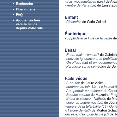
trois mousquetaires (Les)
de Ale
Recherche
ventre de Paris (Le)
de Émile Zol
Plan du site
FAQ
Enfant
Ajouter un lien
Pinocchio
de Carlo Collodi
vers le Guide
depuis votre site
Ésotérique
Sylphide et le livre de la vérité
de 
Essai
Écrire mais z'encore?
de Gabriel
nouvelle ignorance et le problème 
On efface tout et on recommenc
Paradoxe sur le comédien
de Den
Faits vécus
À ce soir
de Laure Adler
automne au loft, Un - Le journal 
Autoportrait au radiateur
de Christ
Bouche cousue
de Mazarine Ping
Briser le silence - Nathalie
de Mic
coeur au beurre noir (Le)
de Jeann
envers de la téléréalité (L') - Ou
Histoire de Ruth
de Morton Scha
inceste, c'est pour la vie (L')
de J