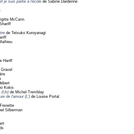
t je suis partie à l'école
de Sabine Dardenne
u
igitte McCann
hariff
tre
de Tetsuko Kuroyanagi
riff
Mathieu
e Hanff
 Gravel
ère
u
ébert
io Kokis
 (Un)
de Michel Tremblay
re de l'amour (L')
de Louise Portal
Frenette
nel Silberman
ert
lds