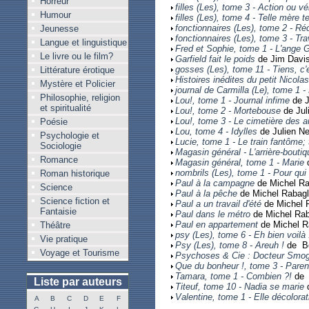
Horreur
filles (Les), tome 3 - Action ou vé
Humour
filles (Les), tome 4 - Telle mère tel
fonctionnaires (Les), tome 2 - Ré
Jeunesse
fonctionnaires (Les), tome 3 - Tra
Langue et linguistique
Fred et Sophie, tome 1 - L'ange 
Le livre ou le film?
Garfield fait le poids
de Jim Davi
gosses (Les), tome 11 - Tiens, c'e
Littérature érotique
Histoires inédites du petit Nicola
Mystère et Policier
journal de Carmilla (Le), tome 1 -
Philosophie, religion
Lou!, tome 1 - Journal infime
de J
et spiritualité
Lou!, tome 2 - Mortebouse
de Jul
Lou!, tome 3 - Le cimetière des 
Poésie
Lou, tome 4 - Idylles
de Julien Ne
Psychologie et
Lucie, tome 1 - Le train fantôme;
Sociologie
Magasin général - L'arrière-bouti
Romance
Magasin général, tome 1 - Marie
d
nombrils (Les), tome 1 - Pour qui
Roman historique
Paul à la campagne
de Michel Ra
Science
Paul à la pêche
de Michel Rabagli
Science fiction et
Paul a un travail d'été
de Michel R
Fantaisie
Paul dans le métro
de Michel Raba
Paul en appartement
de Michel Ra
Théâtre
psy (Les), tome 6 - Eh bien voilà 
Vie pratique
Psy (Les), tome 8 - Areuh !
de Bé
Voyage et Tourisme
Psychoses & Cie : Docteur Smog
Que du bonheur !, tome 3 - Parent
Tamara, tome 1 - Combien ?!
de 
Liste par auteurs
Titeuf, tome 10 - Nadia se marie
Valentine, tome 1 - Elle décolorat
A
B
C
D
E
F