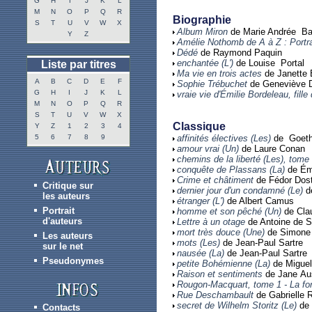
G
H
I
J
K
L
M
N
O
P
Q
R
Biographie
S
T
U
V
W
X
Album Miron
de Marie Andrée Ba
Y
Z
Amélie Nothomb de A à Z : Portrai
Dédé
de Raymond Paquin
enchantée (L')
de Louise Portal
Liste par titres
Ma vie en trois actes
de Janette 
A
B
C
D
E
F
Sophie Trébuchet
de Geneviève 
G
H
I
J
K
L
vraie vie d'Émilie Bordeleau, fille
M
N
O
P
Q
R
S
T
U
V
W
X
Classique
Y
Z
1
2
3
4
5
6
7
8
9
affinités électives (Les)
de Goet
amour vrai (Un)
de Laure Conan
chemins de la liberté (Les), tome 
conquête de Plassans (La)
de Émi
Crime et châtiment
de Fédor Dost
Critique sur
dernier jour d'un condamné (Le)
de
les auteurs
étranger (L')
de Albert Camus
Portrait
homme et son pêché (Un)
de Cla
d'auteurs
Lettre à un otage
de Antoine de S
mort très douce (Une)
de Simone 
Les auteurs
mots (Les)
de Jean-Paul Sartre
sur le net
nausée (La)
de Jean-Paul Sartre
Pseudonymes
petite Bohémienne (La)
de Miguel
Raison et sentiments
de Jane Au
Rougon-Macquart, tome 1 - La fo
Rue Deschambault
de Gabrielle 
secret de Wilhelm Storitz (Le)
de 
Contacts