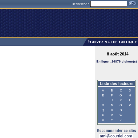
Recherche :
8 août 2014
En ligne : 26879 visiteur(s)
Liste des lecteurs
A
B
C
D
E
F
G
H
I
J
K
L
M
N
O
P
Q
R
S
T
U
V
W
X
Y
Z