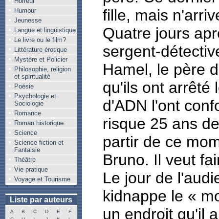
Horreur
fille, mais n'arr
Humour
Jeunesse
Quatre jours apr
Langue et linguistique
Le livre ou le film?
sergent-détecti
Littérature érotique
Mystère et Policier
Hamel, le père d
Philosophie, religion
et spiritualité
qu'ils ont arrêté 
Poésie
Psychologie et
d'ADN l'ont confo
Sociologie
Romance
risque 25 ans de
Roman historique
Science
partir de ce mom
Science fiction et
Fantaisie
Bruno. Il veut fa
Théâtre
Vie pratique
Le jour de l'aud
Voyage et Tourisme
kidnappe le « m
Liste par auteurs
un endroit qu'il
A
B
C
D
E
F