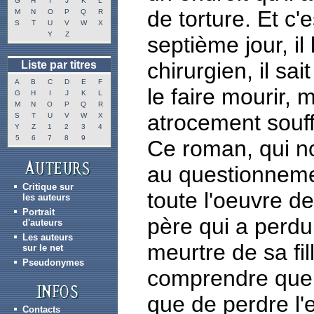
G
H
I
J
K
L
de torture. Et c'
M
N
O
P
Q
R
S
T
U
V
W
X
Y
Z
septième jour, il
chirurgien, il sai
Liste par titres
A
B
C
D
E
F
le faire mourir, 
G
H
I
J
K
L
M
N
O
P
Q
R
atrocement souffr
S
T
U
V
W
X
Y
Z
1
2
3
4
5
6
7
8
9
Ce roman, qui n
au questionneme
Critique sur
toute l'oeuvre 
les auteurs
Portrait
père qui a perdu
d'auteurs
Les auteurs
meurtre de sa fi
sur le net
Pseudonymes
comprendre que r
que de perdre l'
Contacts