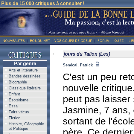
Plus de 15 000 critiques à consulter !
« Nous sommes ce que nous lisons » -- Alberto Manguel
jours du Talion (Les)
Par genre
Senécal, Patrick
Arts et littérature
C'est un peu ret
Bandes dessinées
Biographie
nouvelle critique
Classique littéraire
Enfant
peut pas laisser 
Ésotérisme
Essai
Jasmine, 7 ans, 
Faits vécus
Fiction
sortant de l'écol
Histoire, Géographie
et Politique
père. Ce dernier 