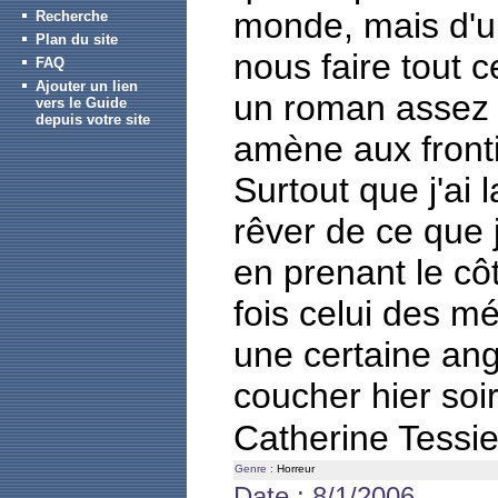
monde, mais d'un
Recherche
Plan du site
nous faire tout 
FAQ
Ajouter un lien
un roman assez d
vers le Guide
depuis votre site
amène aux fronti
Surtout que j'ai
rêver de ce que j
en prenant le côt
fois celui des m
une certaine ang
coucher hier soir.
Catherine Tessi
Genre :
Horreur
Date : 8/1/2006