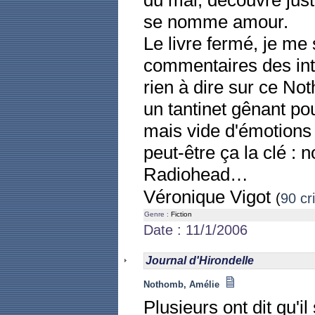
du mal, découvre juste
se nomme amour.
Le livre fermé, je me 
commentaires des inte
rien à dire sur ce Not
un tantinet gênant po
mais vide d'émotions 
peut-être ça la clé : n
Radiohead…
Véronique Vigot
(
90 cr
Genre :
Fiction
Date : 11/1/2006
Journal d'Hirondelle
Nothomb, Amélie
Plusieurs ont dit qu'il