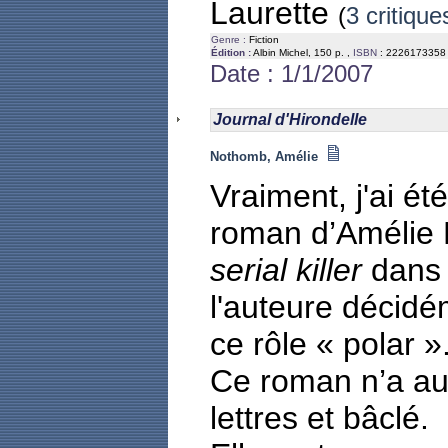
Laurette
(
3 critique
Genre :
Fiction
Édition :
Albin Michel, 150 p. ,
ISBN
: 2226173358
Date : 1/1/2007
Journal d'Hirondelle
Nothomb, Amélie
Vraiment, j'ai ét
roman d’Amélie 
serial killer
dans 
l'auteure décidé
ce rôle « polar »
Ce roman n’a auc
lettres et bâclé.