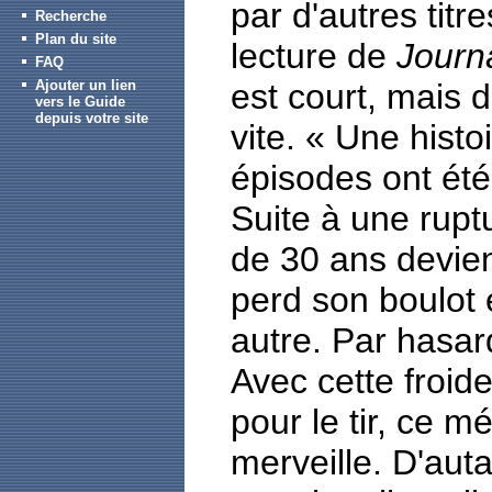
par d'autres titr
Recherche
Plan du site
lecture de
Journa
FAQ
Ajouter un lien
est court, mais 
vers le Guide
depuis votre site
vite. « Une histo
épisodes ont été
Suite à une rupt
de 30 ans devient
perd son boulot 
autre. Par hasard
Avec cette froid
pour le tir, ce m
merveille. D'aut