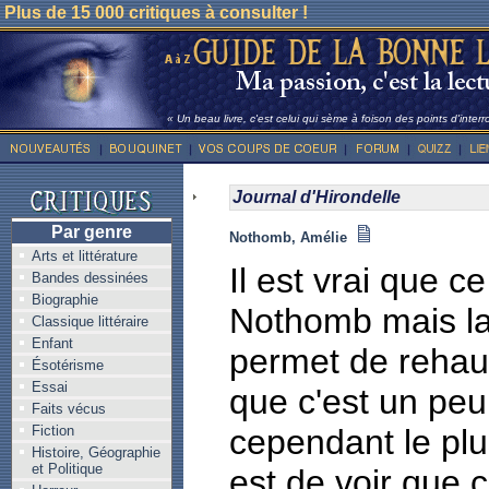
Plus de 15 000 critiques à consulter !
« Un beau livre, c'est celui qui sème à foison des points d'inter
Journal d'Hirondelle
Par genre
Nothomb, Amélie
Arts et littérature
Il est vrai que c
Bandes dessinées
Biographie
Nothomb mais la 
Classique littéraire
Enfant
permet de rehauss
Ésotérisme
Essai
que c'est un peu
Faits vécus
Fiction
cependant le plu
Histoire, Géographie
et Politique
est de voir que 