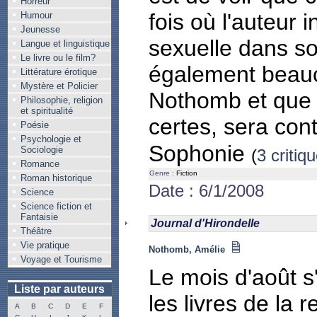
Horreur
fois où l'auteur 
Humour
Jeunesse
sexuelle dans so
Langue et linguistique
Le livre ou le film?
également beau
Littérature érotique
Mystère et Policier
Nothomb et que t
Philosophie, religion
et spiritualité
certes, sera con
Poésie
Psychologie et
Sophonie
Sociologie
(
3 critiq
Romance
Genre :
Fiction
Roman historique
Date : 6/1/2008
Science
Science fiction et
Fantaisie
Journal d'Hirondelle
Théâtre
Vie pratique
Nothomb, Amélie
Voyage et Tourisme
Le mois d'août s'
Liste par auteurs
les livres de la re
A
B
C
D
E
F