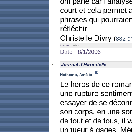
ont parlé car l'analys
court et cela permet a
phrases qui pourraien
réfléchir.
Christelle Divry
(
832 cr
Genre :
Fiction
Date : 8/1/2006
Journal d'Hirondelle
Nothomb, Amélie
Le héros de ce roman,
une rupture sentimenta
essayer de se déconn
son corps, en une sor
de tout et de tous, il
un tueur à gages. Mét