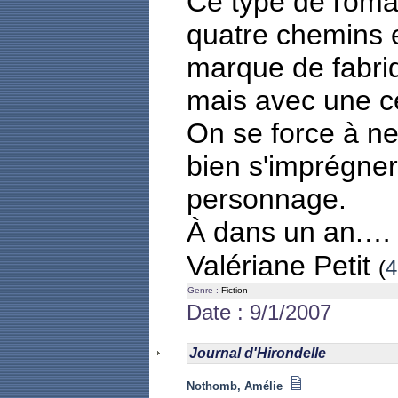
Ce type de roma
quatre chemins 
marque de fabriqu
mais avec une ce
On se force à ne 
bien s'imprégner
personnage.
À dans un an.…
Valériane Petit
(
4
Genre :
Fiction
Date : 9/1/2007
Journal d'Hirondelle
Nothomb, Amélie