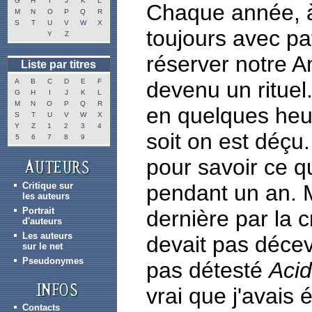
G
H
I
J
K
L
Chaque année, à 
M
N
O
P
Q
R
S
T
U
V
W
X
toujours avec p
Y
Z
réserver notre A
Liste par titres
A
B
C
D
E
F
devenu un rituel.
G
H
I
J
K
L
M
N
O
P
Q
R
en quelques heur
S
T
U
V
W
X
Y
Z
1
2
3
4
soit on est déçu
5
6
7
8
9
pour savoir ce q
Critique sur
pendant un an. 
les auteurs
Portrait
dernière par la 
d'auteurs
Les auteurs
devait pas décevo
sur le net
Pseudonymes
pas détesté
Acid
vrai que j'avais
Contacts