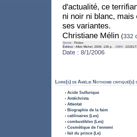
d'actualité, ce terrif
ni noir ni blanc, mai
ses variantes.
Christiane Mélin
(
332 c
Genre :
Fiction
Édition :
Albin Michel, 2006, 136 p. ,
ISBN
: 222617
Date : 8/1/2006
Livre(s) de Amélie Nothomb critiqué(s) 
Acide Sulfurique
Antéchrista
Attentat
Biographie de la faim
catilinaires (Les)
combustibles (Les)
Cosmétique de l'ennemi
fait du prince (Le)