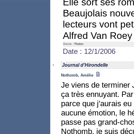
Elle sort ses ro
Beaujolais nouv
lecteurs vont pet
Alfred Van Roe
Genre :
Fiction
Date : 12/1/2006
Journal d'Hirondelle
Nothomb, Amélie
Je viens de terminer
ça très ennuyant. Par
parce que j'aurais eu d
aucune émotion, le hér
passe pas grand-chos
Nothomb, je suis déçu