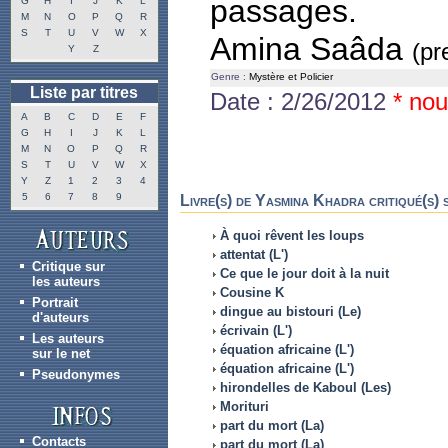
passages.
G
H
I
J
K
L
M
N
O
P
Q
R
S
T
U
V
W
X
Amina Saâda
(pr
Y
Z
Genre :
Mystère et Policier
Liste par titres
Date : 2/26/2012
* nou
A
B
C
D
E
F
G
H
I
J
K
L
M
N
O
P
Q
R
S
T
U
V
W
X
Y
Z
1
2
3
4
5
6
7
8
9
Livre(s) de Yasmina Khadra critiqué(s) 
À quoi rêvent les loups
attentat (L')
Critique sur
Ce que le jour doit à la nuit
les auteurs
Cousine K
Portrait
dingue au bistouri (Le)
d'auteurs
écrivain (L')
Les auteurs
équation africaine (L')
sur le net
équation africaine (L')
Pseudonymes
hirondelles de Kaboul (Les)
Morituri
part du mort (La)
Contacts
part du mort (La)