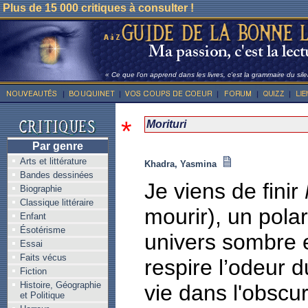
Plus de 15 000 critiques à consulter !
« Ce que l'on apprend dans les livres, c'est la grammaire du sile
*
Morituri
Par genre
Arts et littérature
Khadra, Yasmina
Bandes dessinées
Je viens de finir
Biographie
Classique littéraire
mourir), un pola
Enfant
Ésotérisme
univers sombre e
Essai
Faits vécus
respire l’odeur d
Fiction
Histoire, Géographie
vie dans l'obscur
et Politique