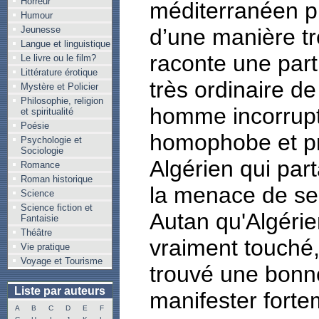
Horreur
méditerranéen pr
Humour
Jeunesse
d’une manière tr
Langue et linguistique
raconte une part
Le livre ou le film?
Littérature érotique
très ordinaire d
Mystère et Policier
Philosophie, religion
homme incorrupt
et spiritualité
Poésie
homophobe et p
Psychologie et
Sociologie
Algérien qui pa
Romance
Roman historique
la menace de se f
Science
Science fiction et
Autan qu'Algérie
Fantaisie
Théâtre
vraiment touché,
Vie pratique
Voyage et Tourisme
trouvé une bonn
Liste par auteurs
manifester forte
A
B
C
D
E
F