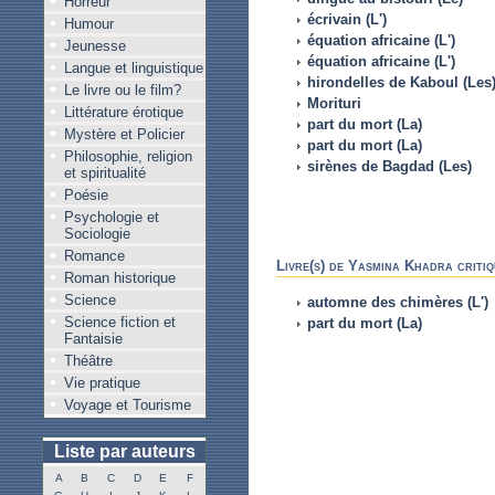
Horreur
écrivain (L')
Humour
équation africaine (L')
Jeunesse
équation africaine (L')
Langue et linguistique
hirondelles de Kaboul (Les
Le livre ou le film?
Morituri
Littérature érotique
part du mort (La)
Mystère et Policier
part du mort (La)
Philosophie, religion
sirènes de Bagdad (Les)
et spiritualité
Poésie
Psychologie et
Sociologie
Romance
Livre(s) de Yasmina Khadra critiq
Roman historique
Science
automne des chimères (L')
Science fiction et
part du mort (La)
Fantaisie
Théâtre
Vie pratique
Voyage et Tourisme
Liste par auteurs
A
B
C
D
E
F