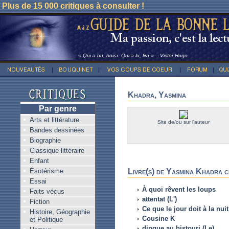
Plus de 15 000 critiques à consulter !
« Qui a bu, boira. Qui a lu, lira » -- Victor Hugo
Khadra, Yasmina
Par genre
Arts et littérature
Site de/ou sur l'auteur
Bandes dessinées
Biographie
Classique littéraire
Enfant
Ésotérisme
Livre(s) de Yasmina Khadra cr
Essai
À quoi rêvent les loups
Faits vécus
attentat (L')
Fiction
Ce que le jour doit à la nuit
Histoire, Géographie
Cousine K
et Politique
dingue au bistouri (Le)