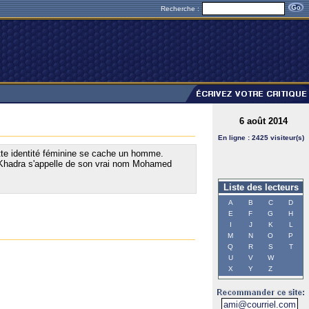
Recherche :
6 août 2014
En ligne : 2425 visiteur(s)
te identité féminine se cache un homme.
a Khadra s'appelle de son vrai nom Mohamed
Liste des lecteurs
A
B
C
D
E
F
G
H
I
J
K
L
M
N
O
P
Q
R
S
T
U
V
W
X
Y
Z