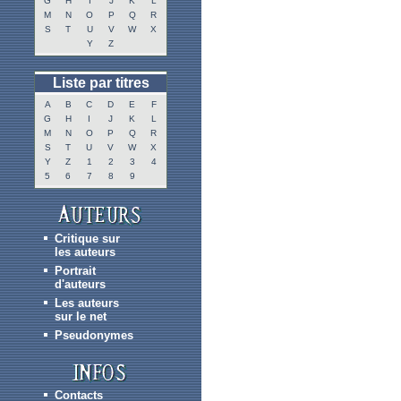
G
H
I
J
K
L
M
N
O
P
Q
R
S
T
U
V
W
X
Y
Z
Liste par titres
A
B
C
D
E
F
G
H
I
J
K
L
M
N
O
P
Q
R
S
T
U
V
W
X
Y
Z
1
2
3
4
5
6
7
8
9
Critique sur
les auteurs
Portrait
d'auteurs
Les auteurs
sur le net
Pseudonymes
Contacts