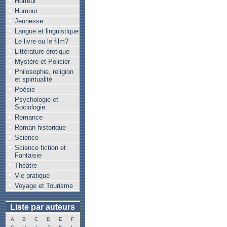
Horreur
Humour
Jeunesse
Langue et linguistique
Le livre ou le film?
Littérature érotique
Mystère et Policier
Philosophie, religion
et spiritualité
Poésie
Psychologie et
Sociologie
Romance
Roman historique
Science
Science fiction et
Fantaisie
Théâtre
Vie pratique
Voyage et Tourisme
Liste par auteurs
A
B
C
D
E
F