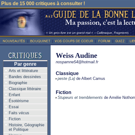
Plus de 15 000 critiques à consulter !
« Un gros livre est un grand mal » -- Callimaque, Fragments
Weiss Audine
nospamne54@hotmail.fr
Par genre
Arts et littérature
Classique
Bandes dessinées
peste (La)
de Albert Camus
Biographie
Classique littéraire
Fiction
Enfant
Stupeurs et tremblements
de Amélie Notho
Ésotérisme
Essai
Faits vécus
Fiction
Histoire, Géographie
et Politique