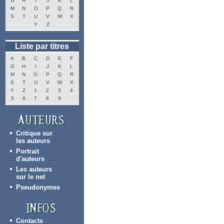
G
H
I
J
K
L
M
N
O
P
Q
R
S
T
U
V
W
X
Y
Z
Liste par titres
A
B
C
D
E
F
G
H
I
J
K
L
M
N
O
P
Q
R
S
T
U
V
W
X
Y
Z
1
2
3
4
5
6
7
8
9
Critique sur
les auteurs
Portrait
d'auteurs
Les auteurs
sur le net
Pseudonymes
Contacts