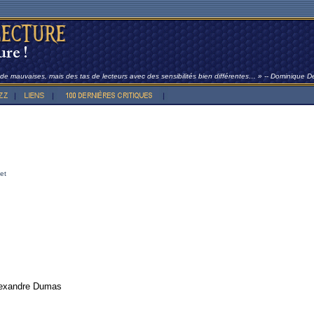
t de mauvaises, mais des tas de lecteurs avec des sensibilités bien différentes… » -- Dominique 
et
exandre Dumas