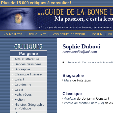
Plus de 15 000 critiques à consulter !
« Il n'y a pas de vraies et de fausses lectures, ou de bonnes e
Sophie Dubovi
nospamsofibi@aol.com
Par genre
Arts et littérature
Membre du Club de lecture le bouquiN
Bandes dessinées
Biographie
Classique littéraire
Biographie
Enfant
Mars
de Fritz Zorn
Ésotérisme
Essai
Classique
Faits vécus
Adolphe
de Benjamin Constant
Fiction
comte de Monte-Cristo (Le)
de Al
Histoire, Géographie
et Politique