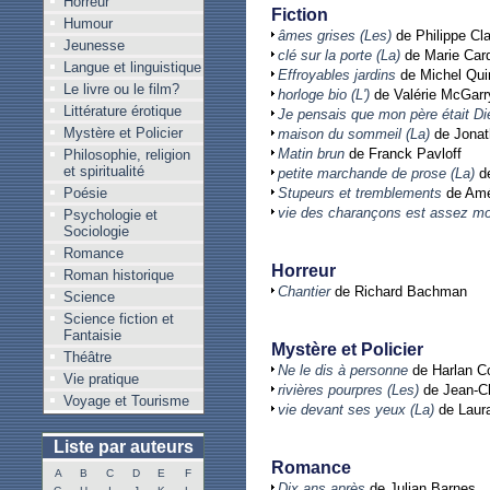
Horreur
Fiction
Humour
âmes grises (Les)
de Philippe Cl
Jeunesse
clé sur la porte (La)
de Marie Card
Langue et linguistique
Effroyables jardins
de Michel Qui
Le livre ou le film?
horloge bio (L')
de Valérie McGarr
Littérature érotique
Je pensais que mon père était Di
Mystère et Policier
maison du sommeil (La)
de Jonat
Matin brun
de Franck Pavloff
Philosophie, religion
et spiritualité
petite marchande de prose (La)
de
Poésie
Stupeurs et tremblements
de Amé
vie des charançons est assez mo
Psychologie et
Sociologie
Romance
Horreur
Roman historique
Chantier
de Richard Bachman
Science
Science fiction et
Fantaisie
Mystère et Policier
Théâtre
Ne le dis à personne
de Harlan C
Vie pratique
rivières pourpres (Les)
de Jean-Ch
Voyage et Tourisme
vie devant ses yeux (La)
de Laur
Liste par auteurs
Romance
A
B
C
D
E
F
Dix ans après
de Julian Barnes