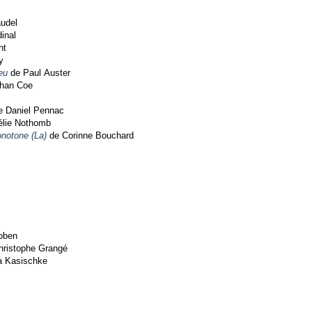
audel
inal
nt
y
eu
de Paul Auster
han Coe
 Daniel Pennac
lie Nothomb
notone (La)
de Corinne Bouchard
oben
ristophe Grangé
a Kasischke