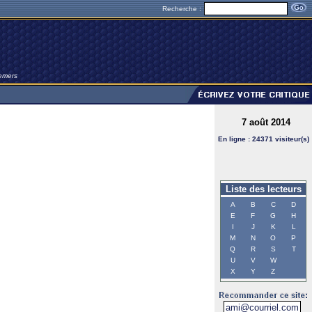
Recherche :
Demers
7 août 2014
En ligne : 24371 visiteur(s)
Liste des lecteurs
A
B
C
D
E
F
G
H
I
J
K
L
M
N
O
P
Q
R
S
T
U
V
W
X
Y
Z