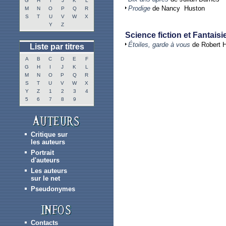
G
H
I
J
K
L
Prodige
de Nancy Huston
M
N
O
P
Q
R
S
T
U
V
W
X
Y
Z
Science fiction et Fantaisi
Étoiles, garde à vous
de Robert H
Liste par titres
A
B
C
D
E
F
G
H
I
J
K
L
M
N
O
P
Q
R
S
T
U
V
W
X
Y
Z
1
2
3
4
5
6
7
8
9
Critique sur
les auteurs
Portrait
d'auteurs
Les auteurs
sur le net
Pseudonymes
Contacts