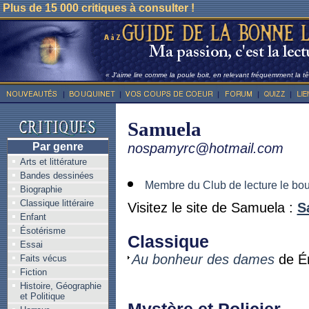
Plus de 15 000 critiques à consulter !
« J'aime lire comme la poule boit, en relevant fréquemment la têt
Samuela
Par genre
nospamyrc@hotmail.com
Arts et littérature
Bandes dessinées
Membre du Club de lecture le bo
Biographie
Classique littéraire
Visitez le site de Samuela :
S
Enfant
Ésotérisme
Classique
Essai
Au bonheur des dames
de Ém
Faits vécus
Fiction
Histoire, Géographie
et Politique