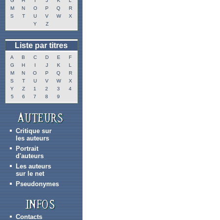
G
H
I
J
K
L
M
N
O
P
Q
R
S
T
U
V
W
X
Y
Z
Liste par titres
A
B
C
D
E
F
G
H
I
J
K
L
M
N
O
P
Q
R
S
T
U
V
W
X
Y
Z
1
2
3
4
5
6
7
8
9
Critique sur
les auteurs
Portrait
d'auteurs
Les auteurs
sur le net
Pseudonymes
Contacts