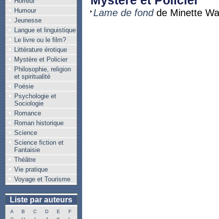
Mystère et Policier
Horreur
Humour
Lame de fond
de Minette Wa
Jeunesse
Langue et linguistique
Le livre ou le film?
Littérature érotique
Mystère et Policier
Philosophie, religion
et spiritualité
Poésie
Psychologie et
Sociologie
Romance
Roman historique
Science
Science fiction et
Fantaisie
Théâtre
Vie pratique
Voyage et Tourisme
Liste par auteurs
A
B
C
D
E
F