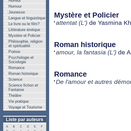
Horreur
Humour
Jeunesse
Mystère et Policier
Langue et linguistique
attentat (L')
de Yasmina Kh
Le livre ou le film?
Littérature érotique
Mystère et Policier
Philosophie, religion
Roman historique
et spiritualité
amour, la fantasia (L')
de A
Poésie
Psychologie et
Sociologie
Romance
Romance
Roman historique
Science
De l'amour et autres démo
Science fiction et
Fantaisie
Théâtre
Vie pratique
Voyage et Tourisme
Liste par auteurs
A
B
C
D
E
F