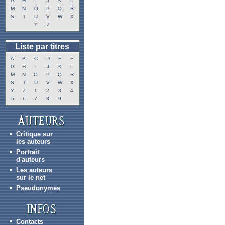
G
H
I
J
K
L
M
N
O
P
Q
R
S
T
U
V
W
X
Y
Z
Liste par titres
A
B
C
D
E
F
G
H
I
J
K
L
M
N
O
P
Q
R
S
T
U
V
W
X
Y
Z
1
2
3
4
5
6
7
8
9
Critique sur
les auteurs
Portrait
d'auteurs
Les auteurs
sur le net
Pseudonymes
Contacts