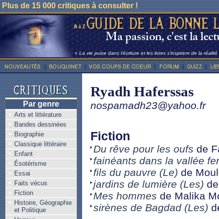
Plus de 15 000 critiques à consulter !
« La vie puise dans l’écriture et les livres s’inspirent de la réalit
Ryadh Haferssas
Par genre
nospamadh23@yahoo.fr
Arts et littérature
Bandes dessinées
Fiction
Biographie
Classique littéraire
Du rêve pour les oufs
de F
Enfant
fainéants dans la vallée fer
Ésotérisme
fils du pauvre (Le)
de Moul
Essai
jardins de lumière (Les)
de
Faits vécus
Fiction
Mes hommes
de Malika 
Histoire, Géographie
sirènes de Bagdad (Les)
d
et Politique