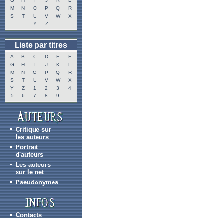
G
H
I
J
K
L
M
N
O
P
Q
R
S
T
U
V
W
X
Y
Z
Liste par titres
A
B
C
D
E
F
G
H
I
J
K
L
M
N
O
P
Q
R
S
T
U
V
W
X
Y
Z
1
2
3
4
5
6
7
8
9
Critique sur
les auteurs
Portrait
d'auteurs
Les auteurs
sur le net
Pseudonymes
Contacts