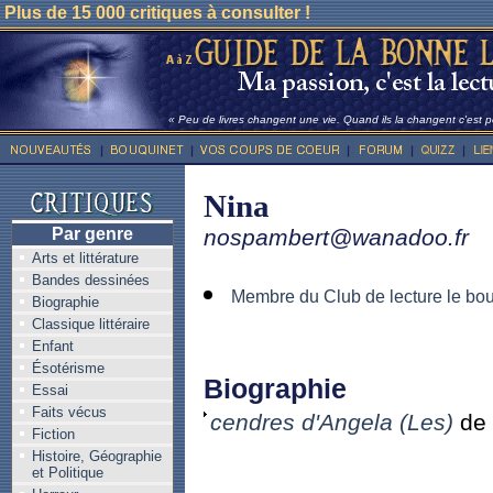
Plus de 15 000 critiques à consulter !
« Peu de livres changent une vie. Quand ils la changent c'est po
Nina
Par genre
nospambert@wanadoo.fr
Arts et littérature
Bandes dessinées
Membre du Club de lecture le bo
Biographie
Classique littéraire
Enfant
Ésotérisme
Biographie
Essai
Faits vécus
cendres d'Angela (Les)
de 
Fiction
Histoire, Géographie
et Politique