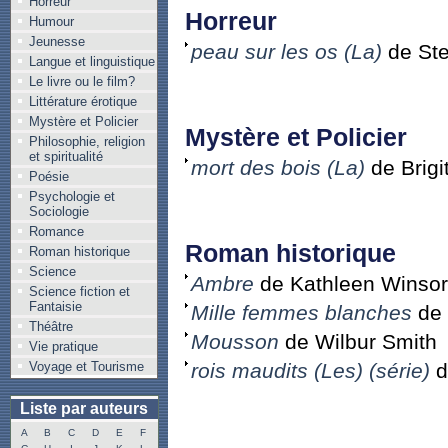
Horreur
Horreur
Humour
Jeunesse
peau sur les os (La)
de Ste
Langue et linguistique
Le livre ou le film?
Littérature érotique
Mystère et Policier
Mystère et Policier
Philosophie, religion
et spiritualité
mort des bois (La)
de Brigi
Poésie
Psychologie et
Sociologie
Romance
Roman historique
Roman historique
Science
Ambre
de Kathleen Winsor
Science fiction et
Fantaisie
Mille femmes blanches
de 
Théâtre
Mousson
de Wilbur Smith
Vie pratique
Voyage et Tourisme
rois maudits (Les) (série)
d
Liste par auteurs
A
B
C
D
E
F