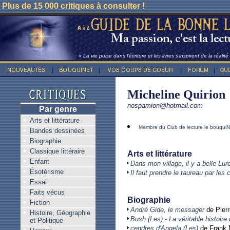
Plus de 15 000 critiques à consulter !
« La vie puise dans l’écriture et les livres s’inspirent de la réalit
Micheline Quirion
nospamion@hotmail.com
Par genre
Arts et littérature
Membre du Club de lecture le bouquiN
Bandes dessinées
Biographie
Classique littéraire
Arts et littérature
Enfant
Dans mon village, il y a belle Lur
Ésotérisme
Il faut prendre le taureau par les 
Essai
Faits vécus
Biographie
Fiction
André Gide, le messager
de Pier
Histoire, Géographie
Bush (Les) - La véritable histoire
et Politique
cendres d'Angela (Les)
de Frank 