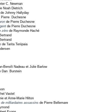
eter C. Newman
e Noah Dietrich
de Johnny Hallyday
 Pierre Duchesne
aron
de Pierre Duchesne
gent
de Pierre Duchesne
e zéro
de Raymonde Haché
Bertrand
Bertrand
e
de Tarita Teriipaia
ndersen
n-Benoît Nadeau et Julie Barlow
 Dan Burstein
son
hel Vastel
ie et Anne-Marie Hilton
 de milliardaires assassins
de Pierre Bellemare
eymond
bert Evans