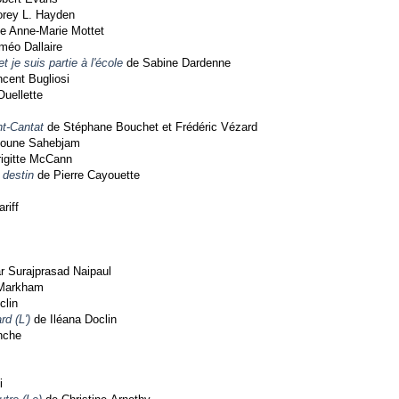
rey L. Hayden
e Anne-Marie Mottet
éo Dallaire
t je suis partie à l'école
de Sabine Dardenne
cent Bugliosi
uellette
ant-Cantat
de Stéphane Bouchet et Frédéric Vézard
doune Sahebjam
igitte McCann
destin
de Pierre Cayouette
riff
r Surajprasad Naipaul
Markham
clin
rd (L')
de Iléana Doclin
nche
i