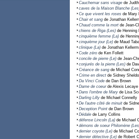
Cauchemar sans visage
de Judt
caves de la Maison Blanche (Les
Ce que vivent les roses
de Mary H
Chair et sang
de Jonathan Kelle
Chaud comme la mort
de Jean-Cl
chiens de Riga (Les)
de Henning 
cinquième femme (La)
de Hennin
cinquième jour (Le)
de Maud Taba
clinique (La)
de Jonathan Kellerm
Code zéro
de Ken Follett
concile de pierre (Le)
de Jean-Chr
conjurés de la pierre (Les)
de Davi
Créance de sang
de Michael Conn
Crime en direct
de Sidney Sheld
Da Vinci Code
de Dan Brown
Dame de coeur
de Alexis Lecaye
Dans l'ombre de Mary
de Lisa Sco
Darling Lilly
de Michael Connelly
De l'autre côté de minuit
de Sidne
Deception Point
de Dan Brown
Dédale
de Larry Collins
défense Lincoln (La)
de Michael C
démons de soeur Philomène (Les
dernier coyote (Le)
de Michael Co
dernier détective (Le)
de Robert C