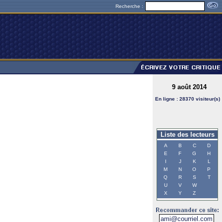
Recherche :
9 août 2014
En ligne : 28370 visiteur(s)
Liste des lecteurs
A
B
C
D
E
F
G
H
I
J
K
L
M
N
O
P
Q
R
S
T
U
V
W
X
Y
Z