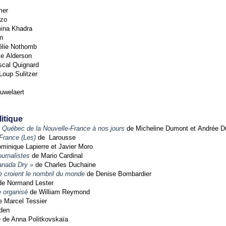
mer
uzo
ina Khadra
n
lie Nothomb
e Alderson
cal Quignard
Loup Sulitzer
uwelaert
litique
au Québec de la Nouvelle-France à nos jours
de Micheline Dumont et Andrée D
 France (Les)
de Larousse
minique Lapierre et Javier Moro
ournalistes
de Mario Cardinal
anada Dry »
de Charles Duchaine
e croient le nombril du monde
de Denise Bombardier
e Normand Lester
e organisé
de William Reymond
 Marcel Tessier
den
e
de Anna Politkovskaïa