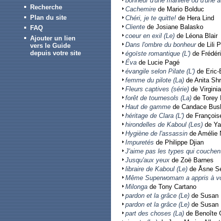
bonheur d'une manière ou d'une au
Recherche
Cachemire
de Mario Bolduc
Plan du site
Chéri, je te quitte!
de Hera Lind
Cliente
de Josiane Balasko
FAQ
coeur en exil (Le)
de Léona Blair
Ajouter un lien
Dans l'ombre du bonheur
de Lili 
vers le Guide
depuis votre site
égoïste romantique (L')
de Frédér
Éva
de Lucie Pagé
évangile selon Pilate (L')
de Eric
femme du pilote (La)
de Anita Sh
Fleurs captives (série)
de Virgini
forêt de tournesols (La)
de Torey 
Haut de gamme
de Candace Bush
héritage de Clara (L')
de François
hirondelles de Kaboul (Les)
de Ya
Hygiène de l'assassin
de Amélie
Impuretés
de Philippe Djian
J'aime pas les types qui couch
Jusqu'aux yeux
de Zoë Barnes
libraire de Kaboul (Le)
de Åsne Se
Même Superwomam a appris à vo
Milonga
de Tony Cartano
pardon et la grâce (Le)
de Susan 
pardon et la grâce (Le)
de Susan 
part des choses (La)
de Benoîte G