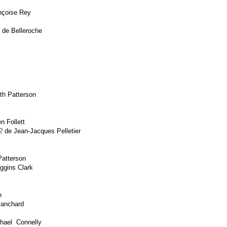
nçoise Rey
de Belleroche
th Patterson
n Follett
2
de Jean-Jacques Pelletier
atterson
ggins Clark
n
lanchard
hael Connelly