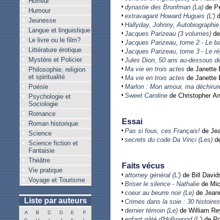
Horreur
dynastie des Bronfman (La)
de P
Humour
extravagant Howard Hugues (L')
d
Jeunesse
Hallyday, Johnny, Autobiographie
Langue et linguistique
Jacques Parizeau (3 volumes)
de
Le livre ou le film?
Jacques Parizeau, tome 2 - Le b
Littérature érotique
Jacques Parizeau, tome 3 - Le ré
Mystère et Policier
Jules Dion, 50 ans au-dessous d
Ma vie en trois actes
de Janette 
Philosophie, religion
et spiritualité
Ma vie en trois actes
de Janette 
Poésie
Marlon : Mon amour, ma déchirur
Sweet Caroline
de Christopher A
Psychologie et
Sociologie
Romance
Essai
Roman historique
Pas si fous, ces Français!
de Jea
Science
secrets du code Da Vinci (Les)
de
Science fiction et
Fantaisie
Théâtre
Faits vécus
Vie pratique
attorney général (L')
de Bill David
Voyage et Tourisme
Briser le silence - Nathalie
de Mic
coeur au beurre noir (Le)
de Jeann
Liste par auteurs
Crimes dans la soie : 30 histoires
dernier témoin (Le)
de William R
A
B
C
D
E
F
enfant gâté d'Hollywood (L')
de Ro