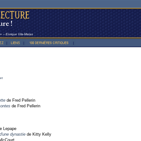
é » -- Enrique Vila-Matas
et
ette
de Fred Pellerin
contes
de Fred Pellerin
re Lepape
 d'une dynastie
de Kitty Kelly
McCourt