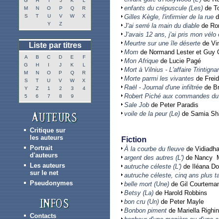
G
H
I
J
K
L
enfants du crépuscule (Les)
de To
M
N
O
P
Q
R
S
T
U
V
W
X
Gilles Kègle, l'infirmier de la rue
d
Y
Z
J'ai serré la main du diable
de Rom
J'avais 12 ans, j'ai pris mon vélo e
Meurtre sur une île déserte
de Vin
Liste par titres
Mom
de Normand Lester et Guy O
A
B
C
D
E
F
Mon Afrique
de Lucie Pagé
G
H
I
J
K
L
Mort à Vilnius - L'affaire Trintign
M
N
O
P
Q
R
Morte parmi les vivantes
de Frei
S
T
U
V
W
X
Raël - Journal d'une infiltrée
de Br
Y
Z
1
2
3
4
Robert Piché aux commandes du 
5
6
7
8
9
Sale Job
de Peter Paradis
voile de la peur (Le)
de Samia Sha
Critique sur
les auteurs
Fiction
Portrait
À la courbe du fleuve
de Vidiadha
d'auteurs
argent des autres (L')
de Nancy 
Les auteurs
autruche céleste (L')
de Iléana Do
sur le net
autruche céleste, cinq ans plus ta
Pseudonymes
belle mort (Une)
de Gil Courtema
Betsy (La)
de Harold Robbins
bon cru (Un)
de Peter Mayle
Bonbon piment
de Mariella Righin
Contacts