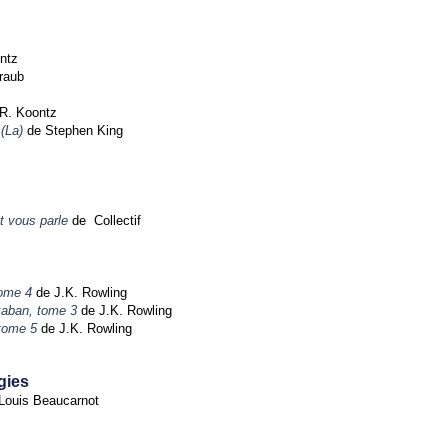
ntz
raub
R. Koontz
 (La)
de Stephen King
t vous parle
de Collectif
tome 4
de J.K. Rowling
zkaban, tome 3
de J.K. Rowling
 tome 5
de J.K. Rowling
gies
Louis Beaucarnot