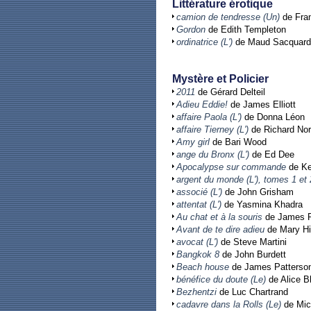
Littérature érotique
camion de tendresse (Un)
de Fra
Gordon
de Edith Templeton
ordinatrice (L')
de Maud Sacquard 
Mystère et Policier
2011
de Gérard Delteil
Adieu Eddie!
de James Elliott
affaire Paola (L')
de Donna Léon
affaire Tierney (L')
de Richard Nor
Amy girl
de Bari Wood
ange du Bronx (L')
de Ed Dee
Apocalypse sur commande
de Ke
argent du monde (L'), tomes 1 et 
associé (L')
de John Grisham
attentat (L')
de Yasmina Khadra
Au chat et à la souris
de James P
Avant de te dire adieu
de Mary Hi
avocat (L')
de Steve Martini
Bangkok 8
de John Burdett
Beach house
de James Patterso
bénéfice du doute (Le)
de Alice B
Bezhentzi
de Luc Chartrand
cadavre dans la Rolls (Le)
de Mic