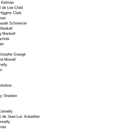
h Kelman
)
de Lee Child
iggins Clark
rman
aude Schineizer
Mankell
g Mankell
chnik
an
istophe Grangé
d Morrell
elly
on
ttoline
y Sheldon
onnelly
)
de Jean-Luc Aubarbier
nnelly
rais