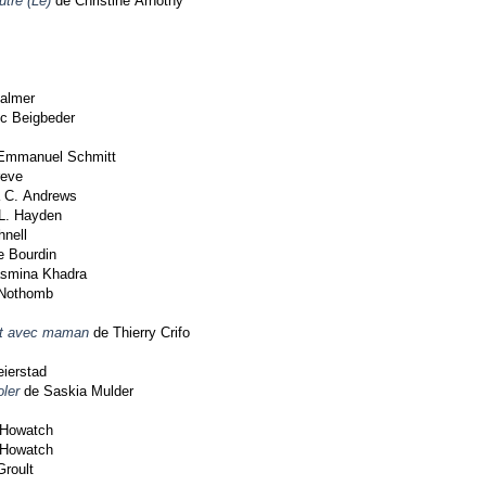
tre (Le)
de Christine Arnothy
Palmer
ic Beigbeder
-Emmanuel Schmitt
reve
a C. Andrews
L. Hayden
nell
e Bourdin
smina Khadra
 Nothomb
ent avec maman
de Thierry Crifo
ierstad
ler
de Saskia Mulder
Howatch
Howatch
roult