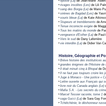
riposte (La)
de Jean-Marie Albert
rivages insolites (Les)
de Lili Pal
sang des Borgia (Le)
de Mario P
sirènes de Bagdad (Les)
de Yasm
souris bleue (La)
de Kate Atkinso
Stupeurs et tremblements
de Amé
Tenue incorrecte exigée
de Maggi
Tous les matins du monde
de Pas
vengeance d'Esther (La)
de Paul-
Vers le sud
de Dany Laferrière
vie interdite (La)
de Didier Van Ca
Histoire, Géographie et Po
Brève histoire des institutrices 
grandes énigmes de l'Histoire de
Il était minuit cinq à Bhopal
de Do
Il ne faut pas toujours croire les j
Juge à Monaco - Une justice « C
Lettre ouverte aux Français qui s
livre noir du Canada anglais (Le)
d
Mafia S.A. - Les secrets du crim
Marcel Tessier raconte, tome 1
de
saga Gucci (La)
de Sara Gay For
Tchétchénie, le déshonneur russ