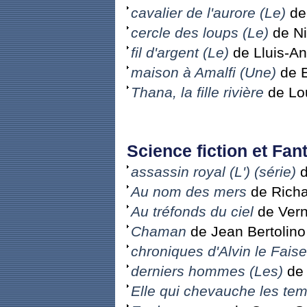
cavalier de l'aurore (Le)
de 
cercle des loups (Le)
de Ni
fil d'argent (Le)
de Lluis-A
maison à Amalfi (Une)
de E
Thana, la fille rivière
de Lo
Science fiction et Fant
assassin royal (L') (série)
d
Au nom des mers
de Richa
Au tréfonds du ciel
de Vern
Chaman
de Jean Bertolino
chroniques d'Alvin le Faise
derniers hommes (Les)
de 
Elle qui chevauche les te