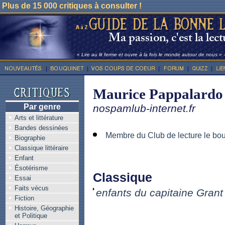
Plus de 15 000 critiques à consulter !
« Lire au lit ferme et ouvre à la fois le monde autour de nous »
Maurice Pappalardo
Par genre
nospamlub-internet.fr
Arts et littérature
Bandes dessinées
Membre du Club de lecture le bo
Biographie
Classique littéraire
Enfant
Ésotérisme
Classique
Essai
Faits vécus
enfants du capitaine Grant
Fiction
Histoire, Géographie
et Politique