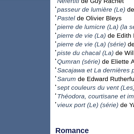
Néfertiti
de Guy Rachet
passeur de lumière (Le)
de
Pastel
de Olivier Bleys
pierre de lumicre (La) (la s
pierre de vie (La)
de Edith 
pierre de vie (La) (série)
de
piste du chacal (La)
de Wil
Qumran (série)
de Eliette 
Sacajawa et La dernières 
Sarum
de Edward Rutherfu
sept couleurs du vent (Les
Théodora, courtisane et im
vieux port (Le) (série)
de Ya
Romance