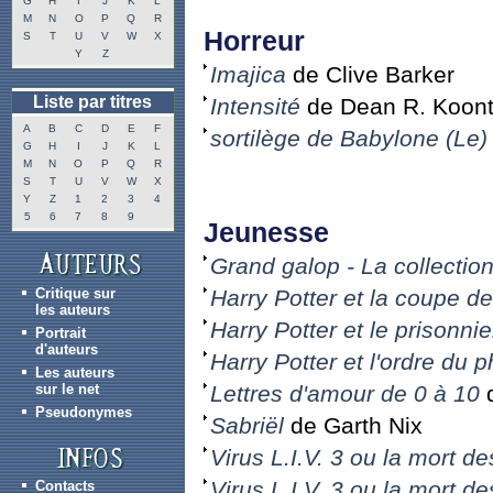
G
H
I
J
K
L
M
N
O
P
Q
R
Horreur
S
T
U
V
W
X
Y
Z
Imajica
de Clive Barker
Liste par titres
Intensité
de Dean R. Koon
A
B
C
D
E
F
sortilège de Babylone (Le)
G
H
I
J
K
L
M
N
O
P
Q
R
S
T
U
V
W
X
Y
Z
1
2
3
4
5
6
7
8
9
Jeunesse
Grand galop - La collectio
Critique sur
Harry Potter et la coupe de
les auteurs
Harry Potter et le prisonni
Portrait
d'auteurs
Harry Potter et l'ordre du 
Les auteurs
sur le net
Lettres d'amour de 0 à 10
d
Pseudonymes
Sabriël
de Garth Nix
Virus L.I.V. 3 ou la mort de
Virus L.I.V. 3 ou la mort de
Contacts