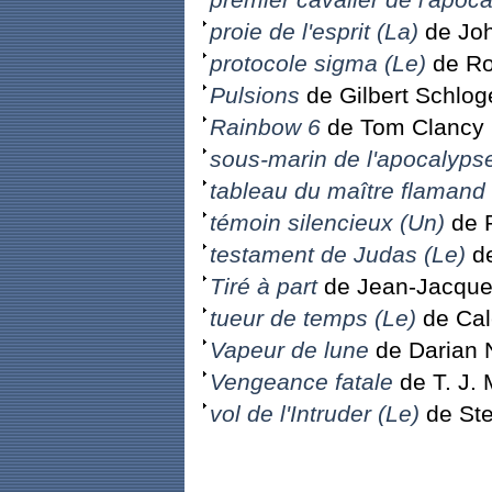
proie de l'esprit (La)
de Joh
protocole sigma (Le)
de Ro
Pulsions
de Gilbert Schlog
Rainbow 6
de Tom Clancy
sous-marin de l'apocalypse
tableau du maître flamand 
témoin silencieux (Un)
de R
testament de Judas (Le)
de
Tiré à part
de Jean-Jacques
tueur de temps (Le)
de Cal
Vapeur de lune
de Darian 
Vengeance fatale
de T. J.
vol de l'Intruder (Le)
de St