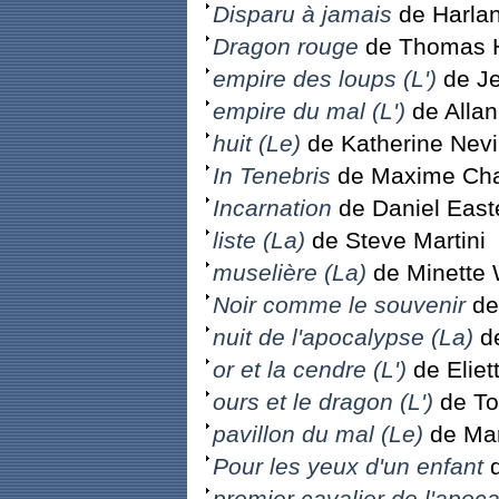
Disparu à jamais
de Harla
Dragon rouge
de Thomas H
empire des loups (L')
de Je
empire du mal (L')
de Alla
huit (Le)
de Katherine Nevi
In Tenebris
de Maxime Ch
Incarnation
de Daniel Eas
liste (La)
de Steve Martini
muselière (La)
de Minette 
Noir comme le souvenir
de
nuit de l'apocalypse (La)
de
or et la cendre (L')
de Eliet
ours et le dragon (L')
de To
pavillon du mal (Le)
de Mar
Pour les yeux d'un enfant
d
premier cavalier de l'apoc