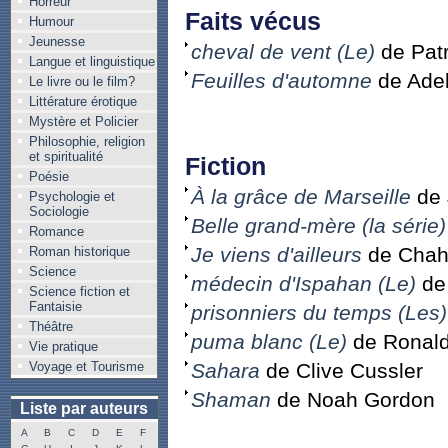
Horreur
Faits vécus
Humour
Jeunesse
cheval de vent (Le)
de Patr
Langue et linguistique
Feuilles d'automne
de Ade
Le livre ou le film?
Littérature érotique
Mystère et Policier
Philosophie, religion
et spiritualité
Fiction
Poésie
À la grâce de Marseille
de 
Psychologie et
Sociologie
Belle grand-mère (la série)
Romance
Je viens d'ailleurs
de Chahd
Roman historique
Science
médecin d'Ispahan (Le)
de
Science fiction et
Fantaisie
prisonniers du temps (Les)
Théâtre
puma blanc (Le)
de Ronald
Vie pratique
Voyage et Tourisme
Sahara
de Clive Cussler
Shaman
de Noah Gordon
Liste par auteurs
A
B
C
D
E
F