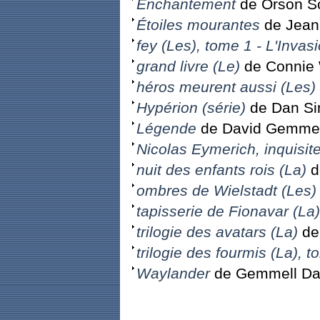
Enchantement
de Orson Sc
Étoiles mourantes
de Jean
fey (Les), tome 1 - L'Invas
grand livre (Le)
de Connie W
héros meurent aussi (Les)
Hypérion (série)
de Dan S
Légende
de David Gemmel
Nicolas Eymerich, inquisit
nuit des enfants rois (La)
d
ombres de Wielstadt (Les)
tapisserie de Fionavar (La)
trilogie des avatars (La)
de
trilogie des fourmis (La), 
Waylander
de Gemmell Da