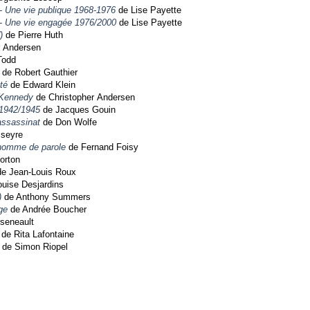
- Une vie publique 1968-1976
de Lise Payette
- Une vie engagée 1976/2000
de Lise Payette
)
de Pierre Huth
r Andersen
Todd
de Robert Gauthier
té
de Edward Klein
 Kennedy
de Christopher Andersen
 1942/1945
de Jacques Gouin
assassinat
de Don Wolfe
sseyre
 homme de parole
de Fernand Foisy
orton
e Jean-Louis Roux
uise Desjardins
)
de Anthony Summers
ge
de Andrée Boucher
seneault
de Rita Lafontaine
de Simon Riopel