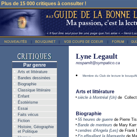
Plus de 15 000 critiques à consulter !
« Il faut être seul pour lire une page que l'on aime » -- Henri La
Lyne Legault
nospamlt@sympatico.ca
Par genre
Arts et littérature
Membre du Club de lecture le bouquiN
Bandes dessinées
Biographie
Classique littéraire
Arts et littérature
Enfant
siècle à Montréal (Un)
de Collecti
Ésotérisme
Essai
Biographie
Faits vécus
55 heures de guerre
de Pierre Ti
Fiction
Bande de menteurs
de Mary Karr
Histoire, Géographie
cendres d'Angela (Les)
de Frank 
et Politique
En effeuillant la Marguerite
de Mar