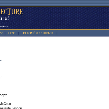
cordaire
et
f
sseyre
McCourt
guerite Lescop