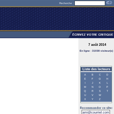
Recherche :
7 août 2014
En ligne : 31038 visiteur(s)
Liste des lecteurs
A
B
C
D
E
F
G
H
I
J
K
L
M
N
O
P
Q
R
S
T
U
V
W
X
Y
Z