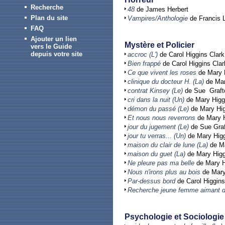
Recherche
48
de James Herbert
Plan du site
Vampires/Anthologie
de Francis 
FAQ
Ajouter un lien
Mystère et Policier
vers le Guide
depuis votre site
accroc (L')
de Carol Higgins Clark
Bien frappé
de Carol Higgins Clar
Ce que vivent les roses
de Mary H
clinique du docteur H. (La)
de Mar
contrat Kinsey (Le)
de Sue Graft
cri dans la nuit (Un)
de Mary Higg
démon du passé (Le)
de Mary Hig
Et nous nous reverrons
de Mary H
jour du jugement (Le)
de Sue Gra
jour tu verras... (Un)
de Mary Higg
maison du clair de lune (La)
de Ma
maison du guet (La)
de Mary Higg
Ne pleure pas ma belle
de Mary H
Nous n'irons plus au bois
de Mary
Par-dessus bord
de Carol Higgins
Recherche jeune femme aimant 
Psychologie et Sociologie