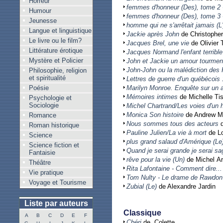
Horreur
femmes d'honneur (Des), tome 2 
Humour
femmes d'honneur (Des), tome 3 
Jeunesse
homme qui ne s'arrêtait jamais (L'
Langue et linguistique
Jackie après John
de Christophe
Le livre ou le film?
Jacques Brel, une vie
de Olivier 
Littérature érotique
Jacques Normand l'enfant terrible
Mystère et Policier
John et Jackie un amour tourmen
John-John ou la malédiction des
Philosophie, religion
et spiritualité
Lettres de guerre d'un québécois
Poésie
Marilyn Monroe. Enquête sur un 
Mémoires intimes
de Michelle Ti
Psychologie et
Sociologie
Michel Chartrand/Les voies d'un
Monica Son histoire
de Andrew M
Romance
Nous sommes tous des acteurs
d
Roman historique
Pauline Julien/La vie à mort
de Lo
Science
plus grand salaud d'Amérique (Le
Science fiction et
Quand je serai grande je serai sa
Fantaisie
rêve pour la vie (Un)
de Michel Ar
Théâtre
Rita Lafontaine - Comment dire...
Vie pratique
Tom Nulty - Le drame de Rawdon
Voyage et Tourisme
Zubial (Le)
de Alexandre Jardin
Liste par auteurs
Classique
A
B
C
D
E
F
Chéri
de Colette