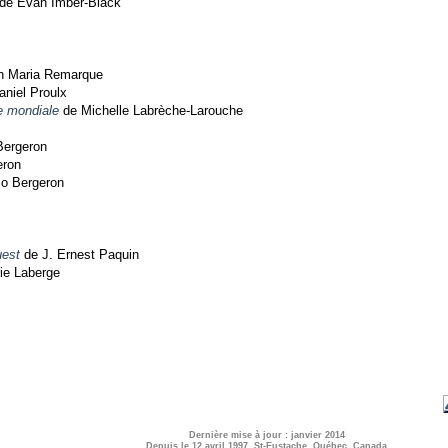
de Evan Imber-Black
h Maria Remarque
niel Proulx
e mondiale
de Michelle Labrèche-Larouche
Bergeron
eron
o Bergeron
uest
de J. Ernest Paquin
ie Laberge
Dernière mise à jour : janvier 2014
Depuis le 12 avril 1997, St-Eustache, Québec, Canada