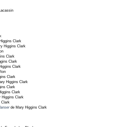
Lacassin
k
iggins Clark
y Higgins Clark
on
ins Clark
gins Clark
iggins Clark
fton
ins Clark
ry Higgins Clark
ins Clark
iggins Clark
 Higgins Clark
 Clark
danser
de Mary Higgins Clark