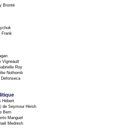
y Brontë
oychuk
 Frank
agan
 Vigneault
abrielle Roy
lie Nothomb
 Defonseca
litique
 Hébert
)
de Seymour Hersh
e Bern
erto Manguel
raël Medresh