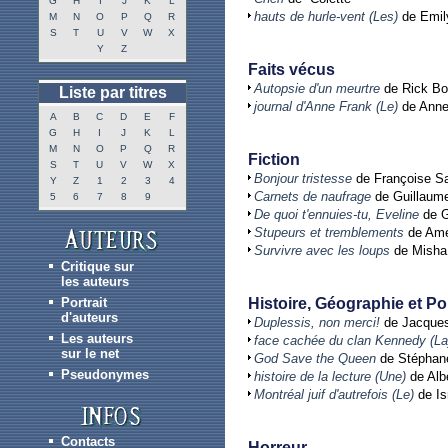
G
H
I
J
K
L
hauts de hurle-vent (Les)
de Emil
M
N
O
P
Q
R
S
T
U
V
W
X
Y
Z
Faits vécus
Autopsie d'un meurtre
de Rick B
Liste par titres
journal d'Anne Frank (Le)
de Anne
A
B
C
D
E
F
G
H
I
J
K
L
M
N
O
P
Q
R
Fiction
S
T
U
V
W
X
Bonjour tristesse
de Françoise S
Y
Z
1
2
3
4
Carnets de naufrage
de Guillaume
5
6
7
8
9
De quoi t'ennuies-tu, Eveline
de G
Stupeurs et tremblements
de Amé
Survivre avec les loups
de Misha
Critique sur
les auteurs
Portrait
Histoire, Géographie et Po
d'auteurs
Duplessis, non merci!
de Jacques
Les auteurs
face cachée du clan Kennedy (La
sur le net
God Save the Queen
de Stéphan
Pseudonymes
histoire de la lecture (Une)
de Alb
Montréal juif d'autrefois (Le)
de Is
Contacts
Horreur