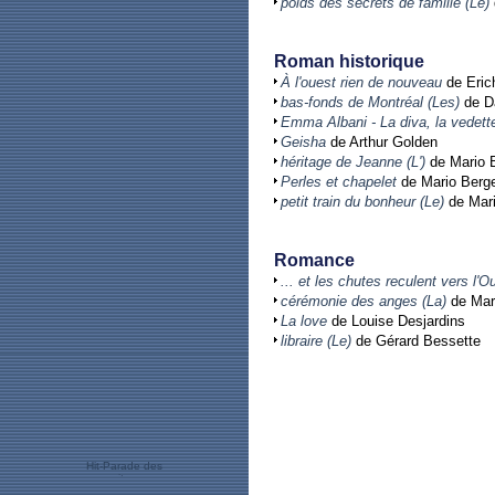
poids des secrets de famille (Le)
Roman historique
À l'ouest rien de nouveau
de Eric
bas-fonds de Montréal (Les)
de Da
Emma Albani - La diva, la vedett
Geisha
de Arthur Golden
héritage de Jeanne (L')
de Mario 
Perles et chapelet
de Mario Berg
petit train du bonheur (Le)
de Mari
Romance
... et les chutes reculent vers l'O
cérémonie des anges (La)
de Mar
La love
de Louise Desjardins
libraire (Le)
de Gérard Bessette