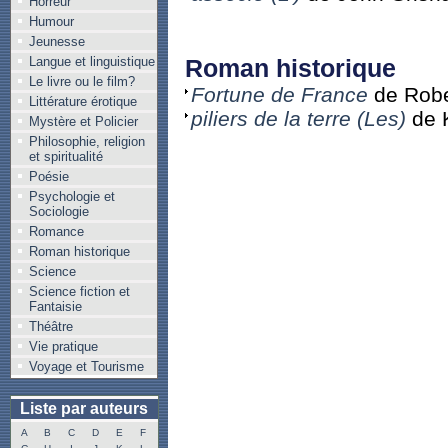
Horreur
Humour
Jeunesse
Langue et linguistique
Roman historique
Le livre ou le film?
Fortune de France
de Robe
Littérature érotique
piliers de la terre (Les)
de K
Mystère et Policier
Philosophie, religion
et spiritualité
Poésie
Psychologie et
Sociologie
Romance
Roman historique
Science
Science fiction et
Fantaisie
Théâtre
Vie pratique
Voyage et Tourisme
Liste par auteurs
A
B
C
D
E
F