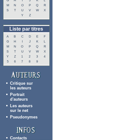
G
H
I
J
K
L
M
N
O
P
Q
R
S
T
U
V
W
X
Y
Z
Liste par titres
A
B
C
D
E
F
G
H
I
J
K
L
M
N
O
P
Q
R
S
T
U
V
W
X
Y
Z
1
2
3
4
5
6
7
8
9
Critique sur
les auteurs
Portrait
d'auteurs
Les auteurs
sur le net
Pseudonymes
Contacts