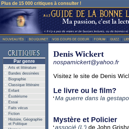
Plus de 15 000 critiques à consulter !
« Il n'y a pas de vraies et de fausses lectures, ou de bonnes e
Denis Wickert
Par genre
nospamickert@yahoo.fr
Arts et littérature
Bandes dessinées
Visitez le site de Denis Wic
Biographie
Classique littéraire
Le livre ou le film?
Enfant
Ésotérisme
Ma guerre dans la gestapo
Essai
Faits vécus
Fiction
Mystère et Policier
Histoire, Géographie
et Politique
associé (L')
de John Grish