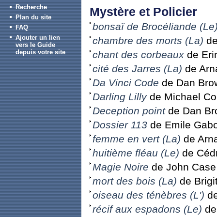
Recherche
Mystère et Policier
Plan du site
bonsaï de Brocéliande (Le
FAQ
Ajouter un lien
chambre des morts (La)
de
vers le Guide
depuis votre site
chant des corbeaux
de Eri
cité des Jarres (La)
de Arna
Da Vinci Code
de Dan Bro
Darling Lilly
de Michael Co
Deception point
de Dan Br
Dossier 113
de Emile Gabo
femme en vert (La)
de Arna
huitième fléau (Le)
de Cédr
Magie Noire
de John Case
mort des bois (La)
de Brigi
oiseau des ténèbres (L')
de
récif aux espadons (Le)
de 