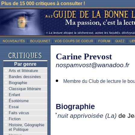
Plus de 15 000 critiques à consulter !
« La lecture dissipe la sécheresse, active les facultés, déchrysali
Carine Prevost
Par genre
nospamvost@wanadoo.fr
Arts et littérature
Bandes dessinées
Membre du Club de lecture le bo
Biographie
Classique littéraire
Enfant
Ésotérisme
Biographie
Essai
Faits vécus
nuit apprivoisée (La)
de Je
Fiction
Histoire, Géographie
et Politique