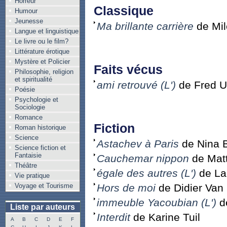
Horreur
Classique
Humour
Jeunesse
Ma brillante carrière
de Mil
Langue et linguistique
Le livre ou le film?
Littérature érotique
Mystère et Policier
Faits vécus
Philosophie, religion
et spiritualité
ami retrouvé (L')
de Fred 
Poésie
Psychologie et
Sociologie
Romance
Fiction
Roman historique
Science
Astachev à Paris
de Nina 
Science fiction et
Fantaisie
Cauchemar nippon
de Mat
Théâtre
égale des autres (L')
de La
Vie pratique
Voyage et Tourisme
Hors de moi
de Didier Van
immeuble Yacoubian (L')
de
Liste par auteurs
Interdit
de Karine Tuil
A
B
C
D
E
F