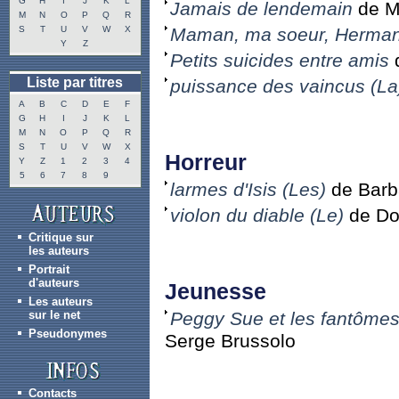
G
H
I
J
K
L
Jamais de lendemain
de Mi
M
N
O
P
Q
R
S
T
U
V
W
X
Maman, ma soeur, Herman
Y
Z
Petits suicides entre amis
d
Liste par titres
puissance des vaincus (La
A
B
C
D
E
F
G
H
I
J
K
L
M
N
O
P
Q
R
S
T
U
V
W
X
Horreur
Y
Z
1
2
3
4
5
6
7
8
9
larmes d'Isis (Les)
de Barb
violon du diable (Le)
de Dou
Critique sur
les auteurs
Portrait
d'auteurs
Jeunesse
Les auteurs
sur le net
Peggy Sue et les fantômes,
Pseudonymes
Serge Brussolo
Contacts