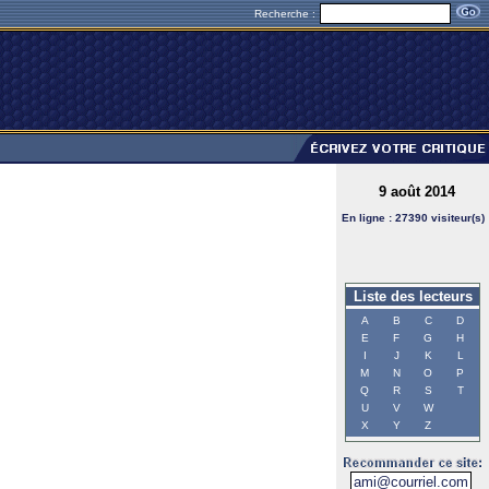
Recherche :
9 août 2014
En ligne : 27390 visiteur(s)
Liste des lecteurs
A
B
C
D
E
F
G
H
I
J
K
L
M
N
O
P
Q
R
S
T
U
V
W
X
Y
Z