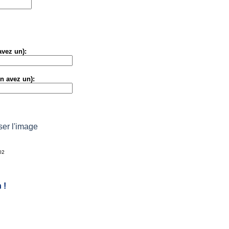
avez un):
en avez un):
ser l'image
02
 !