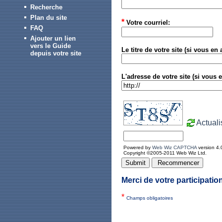
Recherche
Plan du site
*
Votre courriel:
FAQ
Ajouter un lien
vers le Guide
Le titre de votre site (si vous en 
depuis votre site
L'adresse de votre site (si vous 
Actuali
Powered by
Web Wiz CAPTCHA
version 4.
Copyright ©2005-2011 Web Wiz Ltd.
Merci de votre participation
*
Champs obligatoires