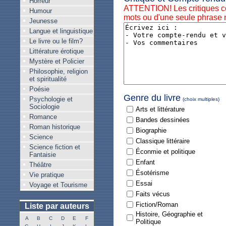
Horreur
ATTENTION! Les critiques 
Humour
mots ou d'une seule phrase n
Jeunesse
Langue et linguistique
Le livre ou le film?
Littérature érotique
Mystère et Policier
Philosophie, religion
et spiritualité
Poésie
Genre du livre
Psychologie et
(choix multiples)
Sociologie
Arts et littérature
Romance
Bandes dessinées
Roman historique
Biographie
Science
Classique littéraire
Science fiction et
Éconmie et politique
Fantaisie
Enfant
Théâtre
Ésotérisme
Vie pratique
Essai
Voyage et Tourisme
Faits vécus
Fiction/Roman
Liste par auteurs
Histoire, Géographie et
A
B
C
D
E
F
Politique