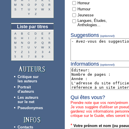
G
H
I
J
K
L
Horreur
M
N
O
P
Q
R
Humour
S
T
U
V
W
X
Y
Z
Jeunesse
Langues, Études,
Anthologies...
Liste par titres
A
B
C
D
E
F
Suggestions
(optionnel):
G
H
I
J
K
L
M
N
O
P
Q
R
S
T
U
V
W
X
Y
Z
1
2
3
4
5
6
7
8
9
Informations
(optionnel):
Critique sur
les auteurs
Portrait
d'auteurs
Qui êtes vous?
Les auteurs
sur le net
Prendre note que vos nom/prénom et 
Je vous suggère d'utiliser un pseu
Pseudonymes
garderez vos informations personne
critique sur le Guide, elles seron
*
Votre prénom et nom (ou pseu
Contacts