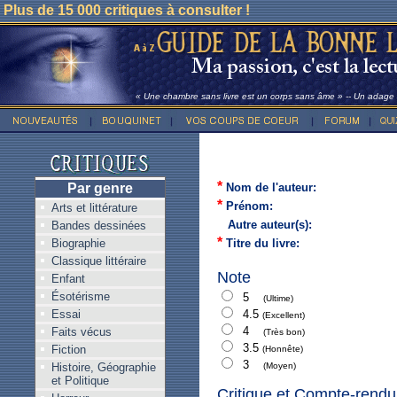
Plus de 15 000 critiques à consulter !
« Une chambre sans livre est un corps sans âme » -- Un adage l
*
Par genre
Nom de l'auteur:
*
Prénom:
Arts et littérature
Autre auteur(s):
Bandes dessinées
*
Biographie
Titre du livre:
Classique littéraire
Note
Enfant
Ésotérisme
5
(Ultime)
Essai
4.5
(Excellent)
4
Faits vécus
(Très bon)
3.5
Fiction
(Honnête)
3
Histoire, Géographie
(Moyen)
et Politique
Critique et Compte-rendu