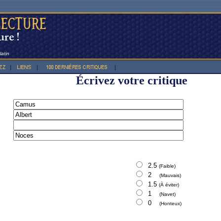
atin
Écrivez votre critique
2.5
(Faible)
2
(Mauvais)
1.5
(À éviter)
1
(Navet)
0
(Honteux)