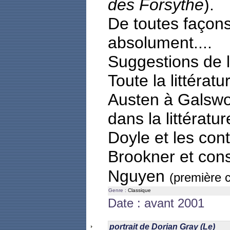
des Forsythe
).
De toutes façons
absolument....
Suggestions de l
Toute la littérat
Austen à Galswor
dans la littératu
Doyle et les co
Brookner et con
Nguyen
(première c
Genre :
Classique
Date : avant 2001
portrait de Dorian Gray (Le)