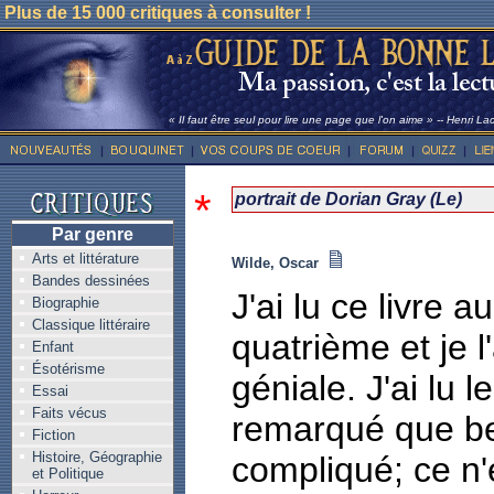
Plus de 15 000 critiques à consulter !
« Il faut être seul pour lire une page que l'on aime » -- Henri La
*
portrait de Dorian Gray (Le)
Par genre
Arts et littérature
Wilde, Oscar
Bandes dessinées
J'ai lu ce livre
Biographie
Classique littéraire
quatrième et je l
Enfant
Ésotérisme
géniale. J'ai lu l
Essai
Faits vécus
remarqué que be
Fiction
Histoire, Géographie
compliqué; ce n'
et Politique