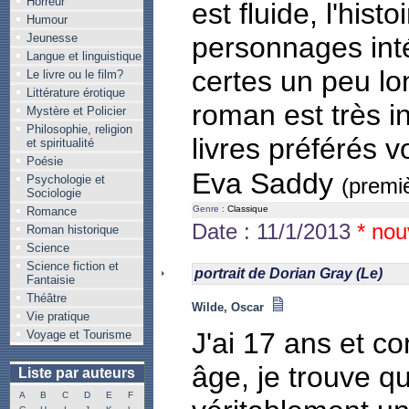
Horreur
est fluide, l'hist
Humour
Jeunesse
personnages int
Langue et linguistique
certes un peu lo
Le livre ou le film?
Littérature érotique
roman est très in
Mystère et Policier
Philosophie, religion
livres préférés v
et spiritualité
Poésie
Eva Saddy
Psychologie et
(premiè
Sociologie
Genre :
Classique
Romance
Date : 11/1/2013
* nou
Roman historique
Science
Science fiction et
portrait de Dorian Gray (Le)
Fantaisie
Théâtre
Wilde, Oscar
Vie pratique
J'ai 17 ans et c
Voyage et Tourisme
âge, je trouve qu
Liste par auteurs
A
B
C
D
E
F