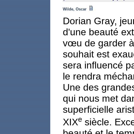
Wilde, Oscar
Dorian Gray, jeu
d'une beauté extra
vœu de garder à
souhait est exa
sera influencé pa
le rendra méchan
Une des grandes
qui nous met dan
superficielle aris
e
XIX
siècle. Exce
beauté et le te