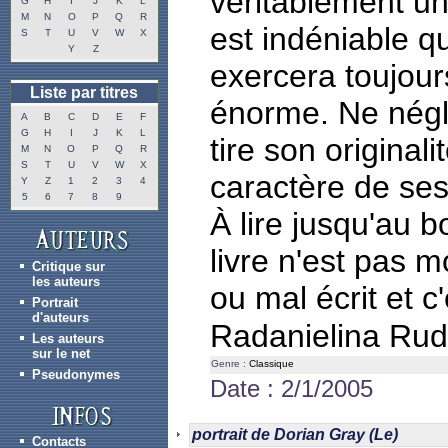
véritablement une 
G
H
I
J
K
L
M
N
O
P
Q
R
est indéniable q
S
T
U
V
W
X
Y
Z
exercera toujour
Liste par titres
énorme. Ne négli
A
B
C
D
E
F
G
H
I
J
K
L
tire son original
M
N
O
P
Q
R
S
T
U
V
W
X
caractère de se
Y
Z
1
2
3
4
5
6
7
8
9
À lire jusqu'au b
livre n'est pas m
Critique sur
les auteurs
ou mal écrit et c'
Portrait
d'auteurs
Radanielina Ru
Les auteurs
sur le net
Genre :
Classique
Pseudonymes
Date : 2/1/2005
portrait de Dorian Gray (Le)
Contacts