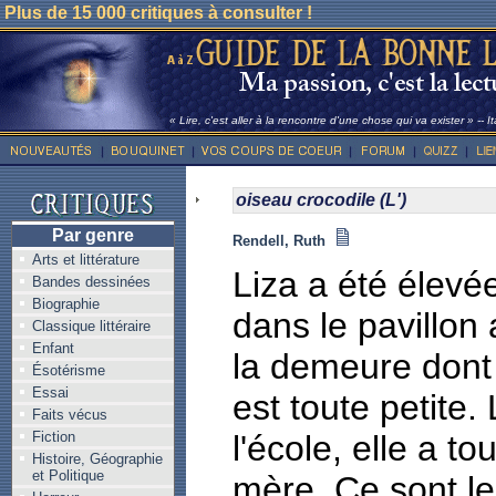
Plus de 15 000 critiques à consulter !
« Lire, c'est aller à la rencontre d'une chose qui va exister » -- I
oiseau crocodile (L')
Par genre
Rendell, Ruth
Arts et littérature
Liza a été élev
Bandes dessinées
Biographie
dans le pavillon
Classique littéraire
Enfant
la demeure dont 
Ésotérisme
Essai
est toute petite.
Faits vécus
Fiction
l'école, elle a t
Histoire, Géographie
et Politique
mère. Ce sont les