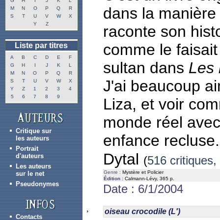
G
H
I
J
K
L
dans la manière d
M
N
O
P
Q
R
S
T
U
V
W
X
Y
Z
raconte son hist
comme le faisai
Liste par titres
A
B
C
D
E
F
sultan dans
Les 
G
H
I
J
K
L
M
N
O
P
Q
R
J'ai beaucoup a
S
T
U
V
W
X
Y
Z
1
2
3
4
5
6
7
8
9
Liza, et voir com
monde réel avec
Critique sur
enfance recluse.
les auteurs
Portrait
Dytal
d'auteurs
(
516 critiques,
Les auteurs
Genre :
Mystère et Policier
sur le net
Édition :
Calmann-Lévy, 365 p.
Pseudonymes
Date : 6/1/2004
oiseau crocodile (L')
Contacts