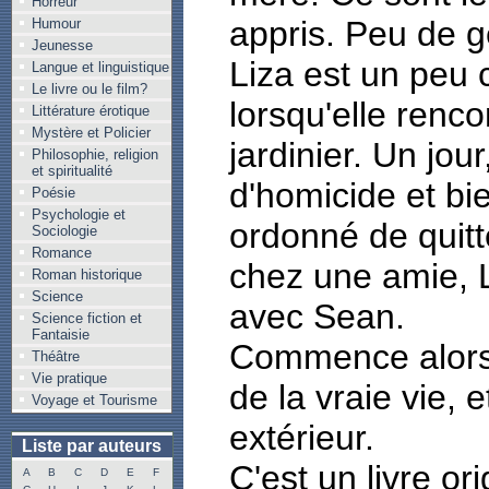
Horreur
appris. Peu de g
Humour
Jeunesse
Liza est un peu 
Langue et linguistique
Le livre ou le film?
lorsqu'elle renc
Littérature érotique
Mystère et Policier
jardinier. Un jou
Philosophie, religion
et spiritualité
d'homicide et bie
Poésie
Psychologie et
ordonné de quitt
Sociologie
Romance
chez une amie, L
Roman historique
Science
avec Sean.
Science fiction et
Fantaisie
Commence alors 
Théâtre
Vie pratique
de la vraie vie,
Voyage et Tourisme
extérieur.
Liste par auteurs
C'est un livre or
A
B
C
D
E
F