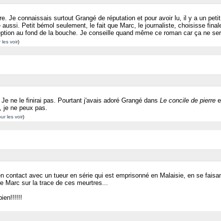
re. Je connaissais surtout Grangé de réputation et pour avoir lu, il y a un pet
aussi. Petit bémol seulement, le fait que Marc, le journaliste, choisisse final
eption au fond de la bouche. Je conseille quand même ce roman car ça ne sera
 les voir
)
 Je ne le finirai pas. Pourtant j'avais adoré Grangé dans
Le concile de pierre
e
, je ne peux pas.
ur les voir
)
 en contact avec un tueur en série qui est emprisonné en Malaisie, en se fais
 Marc sur la trace de ces meurtres...
ien!!!!!!