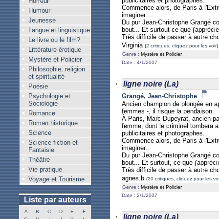
publicitaires et photographes.
Horreur
Commence alors, de Paris à l'Extrê
Humour
imaginer....
Jeunesse
Du pur Jean-Christophe Grangé comme
bout... Et surtout ce que j'apprécie
Langue et linguistique
Très difficile de passer à autre ch
Le livre ou le film?
Virginia
(
2 critiques, cliquez pour les voir
)
Littérature érotique
Genre :
Mystère et Policier
Mystère et Policier
Date : 4/1/2007
Philosophie, religion
et spiritualité
ligne noire (La)
Poésie
Psychologie et
Grangé, Jean-Christophe
Sociologie
Ancien champion de plongée en apn
femmes -, il risque la pendaison.
Romance
À Paris, Marc Dupeyrat, ancien papa
Roman historique
femme, dont le criminel tombera am
Science
publicitaires et photographes.
Commence alors, de Paris à l'Extrê
Science fiction et
imaginer...
Fantaisie
Du pur Jean-Christophe Grangé comme
Théâtre
bout... Et surtout, ce que j'appréci
Vie pratique
Très difficile de passer à autre ch
agnes.b
Voyage et Tourisme
(
20 critiques, cliquez pour les voi
Genre :
Mystère et Policier
Date : 2/1/2007
Liste par auteurs
A
B
C
D
E
F
ligne noire (La)