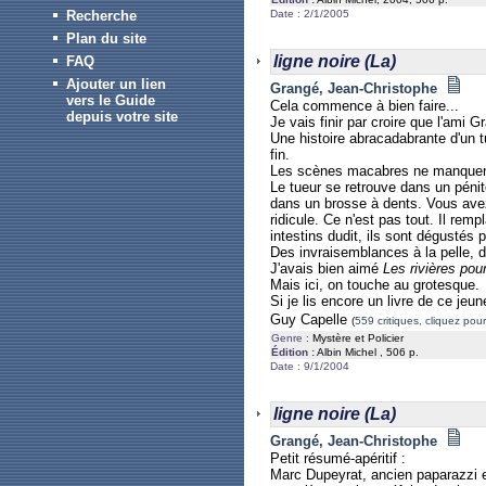
Recherche
Date : 2/1/2005
Plan du site
ligne noire (La)
FAQ
Ajouter un lien
Grangé, Jean-Christophe
vers le Guide
Cela commence à bien faire...
depuis votre site
Je vais finir par croire que l'ami G
Une histoire abracadabrante d'un t
fin.
Les scènes macabres ne manquen
Le tueur se retrouve dans un péni
dans un brosse à dents. Vous avez
ridicule. Ce n'est pas tout. Il re
intestins dudit, ils sont dégustés
Des invraisemblances à la pelle, de
J'avais bien aimé
Les rivières pou
Mais ici, on touche au grotesque.
Si je lis encore un livre de ce j
Guy Capelle
(
559 critiques, cliquez pour
Genre :
Mystère et Policier
Édition :
Albin Michel , 506 p.
Date : 9/1/2004
ligne noire (La)
Grangé, Jean-Christophe
Petit résumé-apéritif :
Marc Dupeyrat, ancien paparazzi et