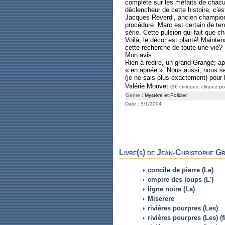
complète sur les méfaits de chacun
déclencheur de cette histoire, c'es
Jacques Reverdi, ancien champion 
procédure. Marc est certain de ten
série. Cette pulsion qui fait que 
Voilà, le décor est planté! Mainten
cette recherche de toute une vie?
Mon avis :
Rien à redire, un grand Grangé; a
« en apnée ». Nous aussi, nous ser
(je ne sais plus exactement) pour
Valérie Mouvet
(
36 critiques, cliquez po
Genre :
Mystère et Policier
Date : 5/1/2004
Livre(s) de Jean-Christophe Gr
concile de pierre (Le)
empire des loups (L')
ligne noire (La)
Miserere
rivières pourpres (Les)
rivières pourpres (Les) (f