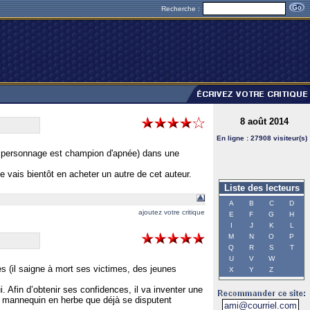
Recherche :
8 août 2014
En ligne : 27908 visiteur(s)
es personnage est champion d'apnée) dans une
je vais bientôt en acheter un autre de cet auteur.
Liste des lecteurs
A
B
C
D
ajoutez votre critique
E
F
G
H
I
J
K
L
M
N
O
P
Q
R
S
T
U
V
W
 (il saigne à mort ses victimes, des jeunes
X
Y
Z
. Afin d’obtenir ses confidences, il va inventer une
le mannequin en herbe que déjà se disputent