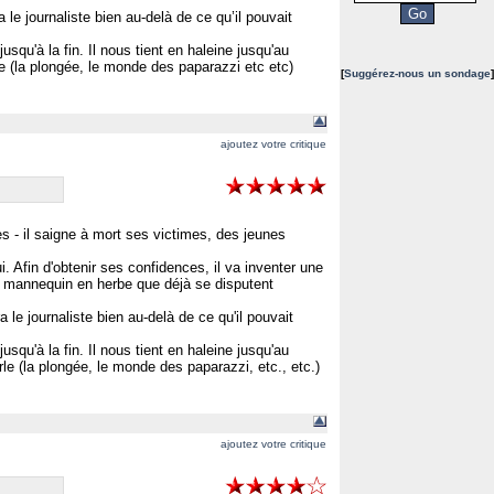
e journaliste bien au-delà de ce qu’il pouvait
squ'à la fin. Il nous tient en haleine jusqu'au
arle (la plongée, le monde des paparazzi etc etc)
[
Suggérez-nous un sondage
]
ajoutez votre critique
 - il saigne à mort ses victimes, des jeunes
. Afin d'obtenir ses confidences, il va inventer une
le mannequin en herbe que déjà se disputent
e journaliste bien au-delà de ce qu'il pouvait
squ'à la fin. Il nous tient en haleine jusqu'au
parle (la plongée, le monde des paparazzi, etc., etc.)
ajoutez votre critique