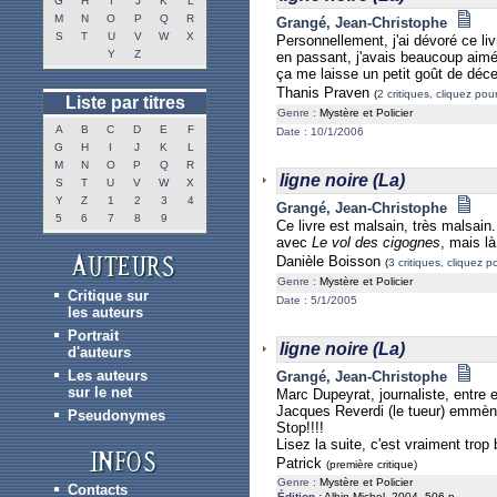
G
H
I
J
K
L
M
N
O
P
Q
R
Grangé, Jean-Christophe
S
T
U
V
W
X
Personnellement, j'ai dévoré ce liv
Y
Z
en passant, j'avais beaucoup aimé 
ça me laisse un petit goût de déc
Thanis Praven
(
2 critiques, cliquez pour
Liste par titres
Genre :
Mystère et Policier
A
B
C
D
E
F
Date : 10/1/2006
G
H
I
J
K
L
M
N
O
P
Q
R
ligne noire (La)
S
T
U
V
W
X
Y
Z
1
2
3
4
Grangé, Jean-Christophe
5
6
7
8
9
Ce livre est malsain, très malsain.
avec
Le vol des cigognes
, mais là
Danièle Boisson
(
3 critiques, cliquez po
Genre :
Mystère et Policier
Critique sur
Date : 5/1/2005
les auteurs
Portrait
ligne noire (La)
d'auteurs
Les auteurs
Grangé, Jean-Christophe
sur le net
Marc Dupeyrat, journaliste, entre
Jacques Reverdi (le tueur) emmène
Pseudonymes
Stop!!!!
Lisez la suite, c'est vraiment trop b
Patrick
(première critique)
Genre :
Mystère et Policier
Contacts
Édition :
Albin Michel, 2004, 506 p.