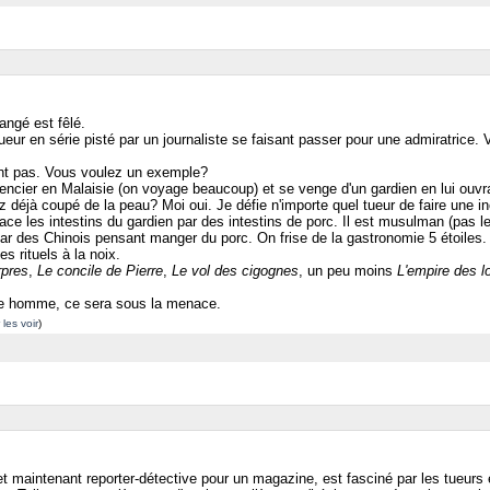
rangé est fêlé.
ueur en série pisté par un journaliste se faisant passer pour une admiratrice.
t pas. Vous voulez un exemple?
tencier en Malaisie (on voyage beaucoup) et se venge d'un gardien en lui ouvr
 déjà coupé de la peau? Moi oui. Je défie n'importe quel tueur de faire une i
mplace les intestins du gardien par des intestins de porc. Il est musulman (pas
 par des Chinois pensant manger du porc. On frise de la gastronomie 5 étoiles.
s rituels à la noix.
rpres
,
Le concile de Pierre
,
Le vol des cigognes
, un peu moins
L'empire des l
eune homme, ce sera sous la menace.
 les voir
)
 maintenant reporter-détective pour un magazine, est fasciné par les tueurs en 