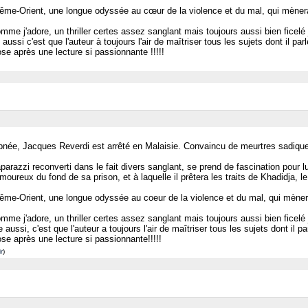
me-Orient, une longue odyssée au cœur de la violence et du mal, qui mènera l
 j'adore, un thriller certes assez sanglant mais toujours aussi bien ficelé ju
 aussi c'est que l'auteur à toujours l'air de maîtriser tous les sujets dont il p
ose après une lecture si passionnante !!!!!
ée, Jacques Reverdi est arrêté en Malaisie. Convaincu de meurtres sadiques
razzi reconverti dans le fait divers sanglant, se prend de fascination pour lui
oureux du fond de sa prison, et à laquelle il prêtera les traits de Khadidja, 
me-Orient, une longue odyssée au coeur de la violence et du mal, qui mènera l
 j'adore, un thriller certes assez sanglant mais toujours aussi bien ficelé ju
e aussi, c'est que l'auteur a toujours l'air de maîtriser tous les sujets dont il 
ose après une lecture si passionnante!!!!!
r
)