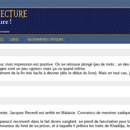
cordaire
eur, mon impression est positive. On se retrouve plongé (jeu de mots : un d
ssages sont un peu «gores» mais ça va quand même.
ment de la fin très facile à deviner (dès le début du livre). Mais en tout cas, 
ée, Jacques Reverdi est arrêté en Malaisie. Convaincu de meurtres sadiques
razzi reconverti dans le fait divers sanglant, se prend de fascination pour lui
oureux du fond de sa prison, et à laquelle il prêtera les traits de Khadidja, 