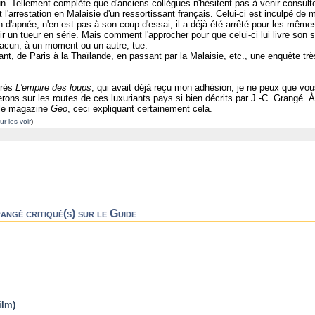
. Tellement complète que d'anciens collègues n'hésitent pas à venir consulter c
t l'arrestation en Malaisie d'un ressortissant français. Celui-ci est inculpé de 
d'apnée, n'en est pas à son coup d'essai, il a déjà été arrêté pour les même
ir un tueur en série. Mais comment l'approcher pour que celui-ci lui livre son
chacun, à un moment ou un autre, tue.
ant, de Paris à la Thaïlande, en passant par la Malaisie, etc., une enquête très
près
L'empire des loups
, qui avait déjà reçu mon adhésion, je ne peux que vous c
ons sur les routes de ces luxuriants pays si bien décrits par J.-C. Grangé. À
 le magazine
Geo
, ceci expliquant certainement cela.
ur les voir
)
angé critiqué(s) sur le Guide
ilm)