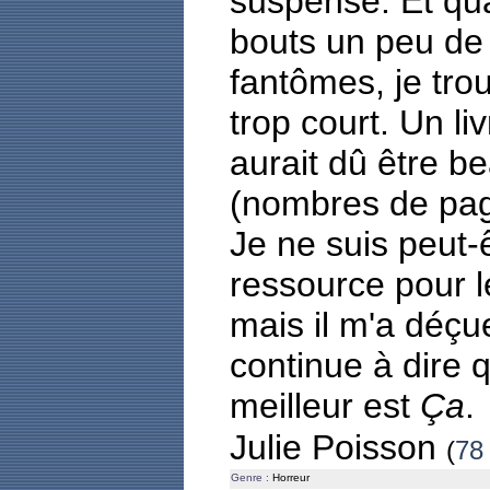
suspense. Et qua
bouts un peu de 
fantômes, je tro
trop court. Un liv
aurait dû être 
(nombres de pag
Je ne suis peut-
ressource pour l
mais il m'a déç
continue à dire 
meilleur est
Ça
.
Julie Poisson
(
78 
Genre :
Horreur