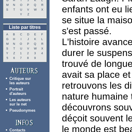
G
H
I
J
K
L
M
N
O
P
Q
R
enfants ont eu li
S
T
U
V
W
X
Y
Z
se situe la mais
Liste par titres
s'est passé.
A
B
C
D
E
F
L'histoire avance
G
H
I
J
K
L
M
N
O
P
Q
R
S
T
U
V
W
X
durer le suspens
Y
Z
1
2
3
4
5
6
7
8
9
trouvé de longu
avait sa place et
Critique sur
retrouvons les di
les auteurs
Portrait
nature humaine t
d'auteurs
Les auteurs
sur le net
découvrons souve
Pseudonymes
déçoit souvent l
le monde est bea
Contacts