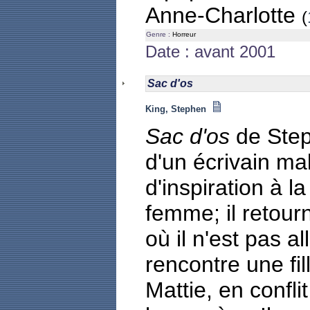
Anne-Charlotte
(
Genre :
Horreur
Date : avant 2001
Sac d'os
King, Stephen
Sac d'os
de Steph
d'un écrivain m
d'inspiration à l
femme; il retour
où il n'est pas a
rencontre une fil
Mattie, en confli