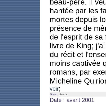
beau-père. Il ve
hantée par les 
mortes depuis lo
présence de mêm
de l'esprit de s
livre de King; j'a
du récit et l'ens
moins captivée q
romans, par ex
Micheline Quiri
voir
)
Genre :
Horreur
Date : avant 2001