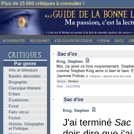
Plus de 15 000 critiques à consulter !
« Lire au lit ferme et ouvre à la fois le monde autour de nous »
Sac d'os
King, Stephen
Par genre
Moi, j'ai aimé ce livre moyennement. Stephen
Arts et littérature
comme Stephen King aime si bien le faire. Et
Jasmine Poitras
Bandes dessinées
(
2 critiques, cliquez pour les voir
)
Genre :
Horreur
Biographie
Date : 10/1/2004
Classique littéraire
Enfant
Sac d'os
Ésotérisme
Essai
King, Stephen
Faits vécus
Fiction
J'ai terminé
Sac 
Histoire, Géographie
et Politique
dois dire que j'