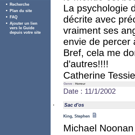
Recherche
La psychologie d
Plan du site
décrite avec pré
FAQ
Ajouter un lien
vraiment ses ang
vers le Guide
depuis votre site
envie de percer 
Bref, cela me do
d'autres!!!!
Catherine Tessi
Genre :
Horreur
Date : 11/1/2002
Sac d'os
King, Stephen
Michael Noonan e