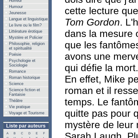
Horreur
Humour
cette lecture qu
Jeunesse
Langue et linguistique
Tom Gordon
. L'
Le livre ou le film?
dans la mesure o
Littérature érotique
Mystère et Policier
que les fantômes
Philosophie, religion
et spiritualité
avons une mervei
Poésie
Psychologie et
qui défie la mort
Sociologie
Romance
En effet, Mike 
Roman historique
Science
roman et il ress
Science fiction et
Fantaisie
temps. Le fantô
Théâtre
Vie pratique
quitte pas pour q
Voyage et Tourisme
mystère de leur
Liste par auteurs
Sarah Laugh. Pl
A
B
C
D
E
F