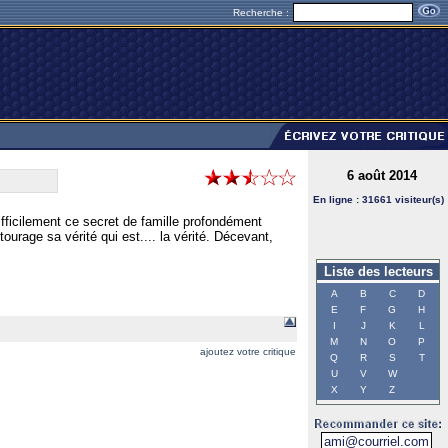
Recherche :
6 août 2014
En ligne : 31661 visiteur(s)
fficilement ce secret de famille profondément
ourage sa vérité qui est.... la vérité. Décevant,
Liste des lecteurs
A
B
C
D
E
F
G
H
I
J
K
L
M
N
O
P
ajoutez votre critique
Q
R
S
T
U
V
W
X
Y
Z