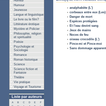
Horreur
Humour
analphabète (L')
Jeunesse
corbeaux entre eux (Les)
Langue et linguistique
Danger de mort
Le livre ou le film?
Espèces protégées
Littérature érotique
Et l'eau devint sang
Mystère et Policier
Jeux de mains
Philosophie, religion
Noces de feu
et spiritualité
oiseau crocodile (L')
Poésie
Pince-mi et Pince-moi
Psychologie et
Sans dommage apparen
Sociologie
Romance
Roman historique
Science
Science fiction et
Fantaisie
Théâtre
Vie pratique
Voyage et Tourisme
Liste par auteurs
A
B
C
D
E
F