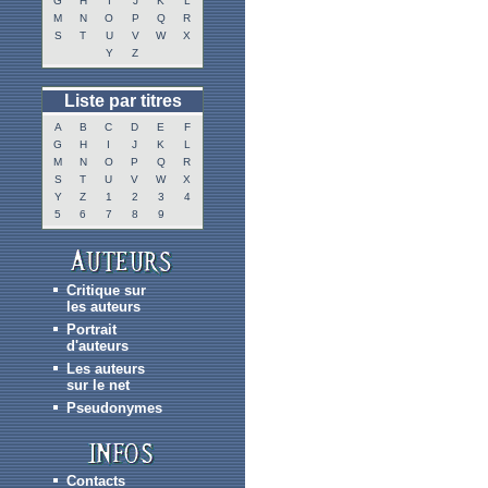
G
H
I
J
K
L
M
N
O
P
Q
R
S
T
U
V
W
X
Y
Z
Liste par titres
A
B
C
D
E
F
G
H
I
J
K
L
M
N
O
P
Q
R
S
T
U
V
W
X
Y
Z
1
2
3
4
5
6
7
8
9
Critique sur
les auteurs
Portrait
d'auteurs
Les auteurs
sur le net
Pseudonymes
Contacts