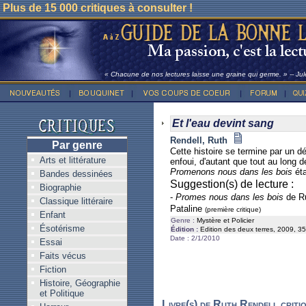
Plus de 15 000 critiques à consulter !
« Chacune de nos lectures laisse une graine qui germe. » -- Ju
Et l'eau devint sang
Rendell, Ruth
Par genre
Cette histoire se termine par un 
Arts et littérature
enfoui, d'autant que tout au long d
Promenons nous dans les bois
éta
Bandes dessinées
Suggestion(s) de lecture :
Biographie
-
Promes nous dans les bois
de Ru
Classique littéraire
Pataline
(première critique)
Enfant
Genre :
Mystère et Policier
Ésotérisme
Édition :
Edition des deux terres, 2009, 35
Date : 2/1/2010
Essai
Faits vécus
Fiction
Histoire, Géographie
et Politique
Livre(s) de Ruth Rendell critiq