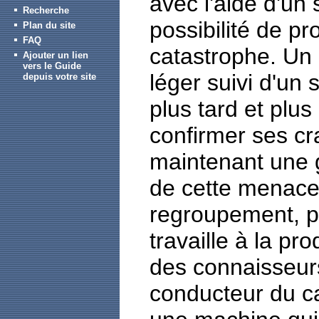
avec l'aide d'un
Recherche
possibilité de pr
Plan du site
FAQ
catastrophe. Un 
Ajouter un lien
vers le Guide
léger suivi d'un
depuis votre site
plus tard et plu
confirmer ses c
maintenant une g
de cette menace 
regroupement, p
travaille à la pr
des connaisseurs
conducteur du c