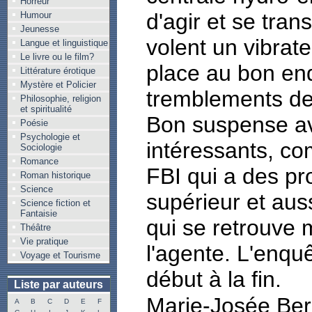
Horreur
d'agir et se tran
Humour
Jeunesse
volent un vibrate
Langue et linguistique
Le livre ou le film?
place au bon end
Littérature érotique
Mystère et Policier
tremblements de 
Philosophie, religion
et spiritualité
Bon suspense a
Poésie
Psychologie et
intéressants, c
Sociologie
Romance
FBI qui a des p
Roman historique
Science
supérieur et auss
Science fiction et
Fantaisie
qui se retrouve 
Théâtre
Vie pratique
l'agente. L'enquê
Voyage et Tourisme
début à la fin.
Liste par auteurs
Marie-Josée Be
A
B
C
D
E
F