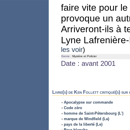
faire vite pour le
provoque un aut
Arriveront-ils à
Lyne Lafrenièr
les voir
)
Genre :
Mystère et Policier
Date : avant 2001
Livre(s) de Ken Follett critiqué(s) sur 
Apocalypse sur commande
Code zéro
homme de Saint-Pétersbourg (L')
marque de Windfield (La)
pays de la liberté (Le)
Peur blanche