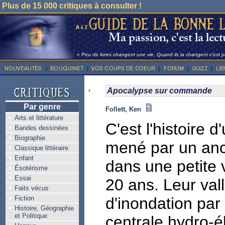
Plus de 15 000 critiques à consulter !
« Peu de livres changent une vie. Quand ils la changent c'est po
Apocalypse sur commande
Par genre
Follett, Ken
Arts et littérature
C'est l'histoire 
Bandes dessinées
Biographie
mené par un anci
Classique littéraire
Enfant
dans une petite v
Ésotérisme
Essai
20 ans. Leur va
Faits vécus
Fiction
d'inondation par
Histoire, Géographie
et Politique
centrale hydro-él