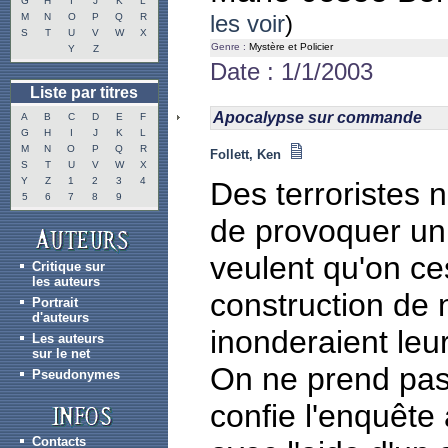
G
H
I
J
K
L
les voir
)
M
N
O
P
Q
R
S
T
U
V
W
X
Genre :
Mystère et Policier
Y
Z
Date : 1/1/2003
Liste par titres
Apocalypse sur commande
A
B
C
D
E
F
G
H
I
J
K
L
M
N
O
P
Q
R
Follett, Ken
S
T
U
V
W
X
Y
Z
1
2
3
4
Des terroristes
5
6
7
8
9
de provoquer un 
veulent qu'on c
Critique sur
les auteurs
construction de
Portrait
d'auteurs
inonderaient leur
Les auteurs
sur le net
On ne prend pas
Pseudonymes
confie l'enquête
Contacts