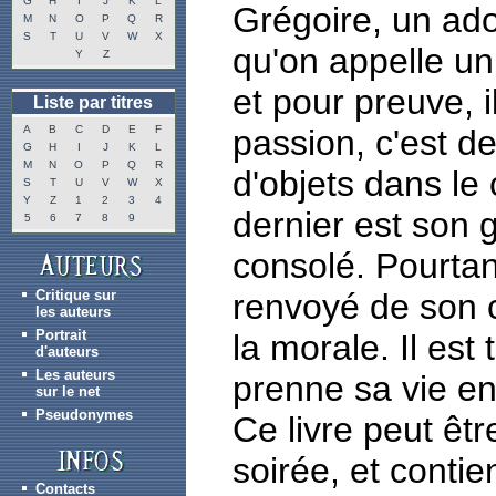
G
H
I
J
K
L
Grégoire, un ado
M
N
O
P
Q
R
S
T
U
V
W
X
qu'on appelle un 
Y
Z
et pour preuve, i
Liste par titres
A
B
C
D
E
F
passion, c'est de
G
H
I
J
K
L
M
N
O
P
Q
R
d'objets dans le
S
T
U
V
W
X
Y
Z
1
2
3
4
dernier est son g
5
6
7
8
9
consolé. Pourtan
Critique sur
renvoyé de son c
les auteurs
Portrait
la morale. Il est
d'auteurs
Les auteurs
prenne sa vie en
sur le net
Pseudonymes
Ce livre peut êt
soirée, et contie
Contacts