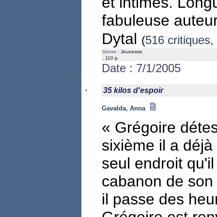
et intimes. Longu
fabuleuse auteu
Dytal
(
516 critiques,
Genre :
Jeunesse
, 110 p.
Date : 7/1/2005
35 kilos d'espoir
Gavalda, Anna
« Grégoire détest
sixième il a déjà
seul endroit qu'i
cabanon de son 
il passe des heu