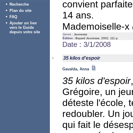
convient parfait
Recherche
Plan du site
14 ans.
FAQ
Ajouter un lien
Mademoiselle-x
vers le Guide
depuis votre site
Genre :
Jeunesse
Édition :
Bayard Jeunesse, 2002, 111 p.
Date : 3/1/2008
35 kilos d'espoir
Gavalda, Anna
35 kilos d'espoir
Grégoire, un jeu
déteste l'école, 
redoubler. Un jou
qui fait le déses