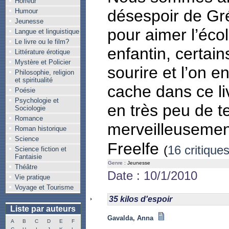
Horreur
désespoir de Gré
Humour
Jeunesse
pour aimer l’éco
Langue et linguistique
Le livre ou le film?
enfantin, certai
Littérature érotique
Mystère et Policier
sourire et l’on e
Philosophie, religion
et spiritualité
cache dans ce li
Poésie
Psychologie et
en très peu de te
Sociologie
Romance
merveilleusemen
Roman historique
Science
Freelfe
(
16 critiques
Science fiction et
Fantaisie
Genre :
Jeunesse
Théâtre
Date : 10/1/2010
Vie pratique
Voyage et Tourisme
35 kilos d'espoir
Liste par auteurs
Gavalda, Anna
A
B
C
D
E
F