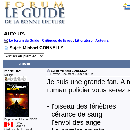
Auteurs
Le forum du Guide - Critiques de livres
:
Littérature
:
Auteurs
Sujet: Michael CONNELLY
Auteur
marie_021
Sujet: Michael CONNELLY
Envoyé : 24 mars 2005 à 07:05
Discret
Je suis une grande fan. A 
roman policier vous serez s
- l'oiseau des ténèbres
- cérance de sang
Depuis le: 24 mars 2005
- l'envol des ange
Pays:
Canada
Status actuel: Inactif