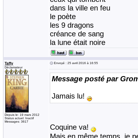
dans la ville en feu
le poète
les 9 dragons
créance de sang
la lune était noire
Taffy
Envoyé : 25 avril 2016 à 16:55
Déclamateur
Message posté par Gro
Jamais lu!
Depuis le: 19 mars 2012
Status actuel: Inactif
Messages: 3617
Coquine va!
Mais en même temps, je pen