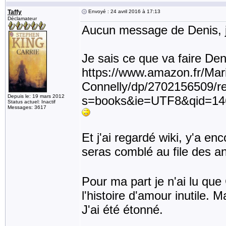
Taffy
Envoyé : 24 avril 2016 à 17:13
Déclamateur
Aucun message de Denis, je
Je sais ce que va faire Den
https://www.amazon.fr/Mar
Connelly/dp/2702156509/r
Depuis le: 19 mars 2012
s=books&ie=UTF8&qid=14
Status actuel: Inactif
Messages: 3617
Et j'ai regardé wiki, y'a en
seras comblé au file des a
Pour ma part je n'ai lu que
l'histoire d'amour inutile. Ma
J'ai été étonné.