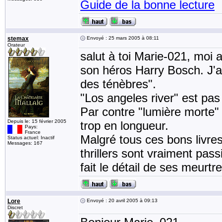
Guide de la bonne lecture
stemax
Envoyé : 25 mars 2005 à 08:11
Orateur
salut à toi Marie-021, moi 
son héros Harry Bosch. J'a
des ténèbres".
"Los angeles river" est pas
Par contre "lumière morte"
Depuis le: 15 février 2005
trop en longueur.
Pays:
France
Malgré tous ces bons livr
Status actuel: Inactif
Messages: 167
thrillers sont vraiment pass
fait le détail de ses meurtre
Lore
Envoyé : 20 avril 2005 à 09:13
Discret