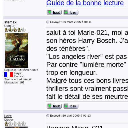
Guide de la bonne lecture
stemax
Envoyé : 25 mars 2005 à 08:11
Orateur
salut à toi Marie-021, moi 
son héros Harry Bosch. J'a
des ténèbres".
"Los angeles river" est pas
Par contre "lumière morte"
Depuis le: 15 février 2005
trop en longueur.
Pays:
France
Malgré tous ces bons livr
Status actuel: Inactif
Messages: 167
thrillers sont vraiment pass
fait le détail de ses meurtre
Lore
Envoyé : 20 avril 2005 à 09:13
Discret