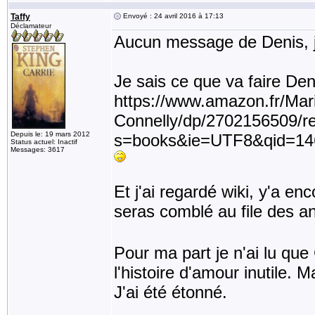
Taffy
Envoyé : 24 avril 2016 à 17:13
Déclamateur
Aucun message de Denis, je
Je sais ce que va faire Den
https://www.amazon.fr/Mar
Connelly/dp/2702156509/r
Depuis le: 19 mars 2012
s=books&ie=UTF8&qid=14
Status actuel: Inactif
Messages: 3617
Et j'ai regardé wiki, y'a en
seras comblé au file des a
Pour ma part je n'ai lu que
l'histoire d'amour inutile. Ma
J'ai été étonné.