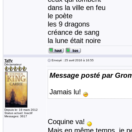
dans la ville en feu
le poète
les 9 dragons
créance de sang
la lune était noire
Taffy
Envoyé : 25 avril 2016 à 16:55
Déclamateur
Message posté par Gro
Jamais lu!
Depuis le: 19 mars 2012
Status actuel: Inactif
Messages: 3617
Coquine va!
Mais en même temps, je pen