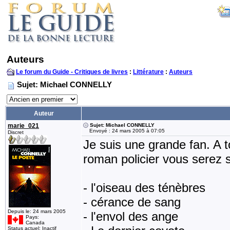
Auteurs
Le forum du Guide - Critiques de livres
:
Littérature
:
Auteurs
Sujet: Michael CONNELLY
Auteur
marie_021
Sujet: Michael CONNELLY
Envoyé : 24 mars 2005 à 07:05
Discret
Je suis une grande fan. A 
roman policier vous serez s
- l'oiseau des ténèbres
- cérance de sang
Depuis le: 24 mars 2005
- l'envol des ange
Pays:
Canada
Status actuel: Inactif