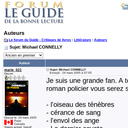
Auteurs
Le forum du Guide - Critiques de livres
:
Littérature
:
Auteurs
Sujet: Michael CONNELLY
Auteur
marie_021
Sujet: Michael CONNELLY
Envoyé : 24 mars 2005 à 07:05
Discret
Je suis une grande fan. A 
roman policier vous serez s
- l'oiseau des ténèbres
- cérance de sang
Depuis le: 24 mars 2005
- l'envol des ange
Pays:
Canada
Status actuel: Inactif