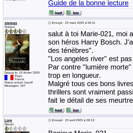
Guide de la bonne lecture
stemax
Envoyé : 25 mars 2005 à 08:11
Orateur
salut à toi Marie-021, moi 
son héros Harry Bosch. J'a
des ténèbres".
"Los angeles river" est pas
Par contre "lumière morte"
Depuis le: 15 février 2005
trop en longueur.
Pays:
France
Malgré tous ces bons livr
Status actuel: Inactif
Messages: 167
thrillers sont vraiment pass
fait le détail de ses meurtre
Lore
Envoyé : 20 avril 2005 à 09:13
Discret