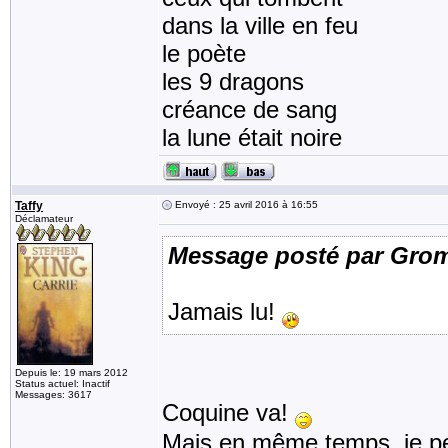
dans la ville en feu
le poète
les 9 dragons
créance de sang
la lune était noire
Taffy
Envoyé : 25 avril 2016 à 16:55
Déclamateur
Message posté par Gro
Jamais lu!
Depuis le: 19 mars 2012
Status actuel: Inactif
Messages: 3617
Coquine va!
Mais en même temps, je pen