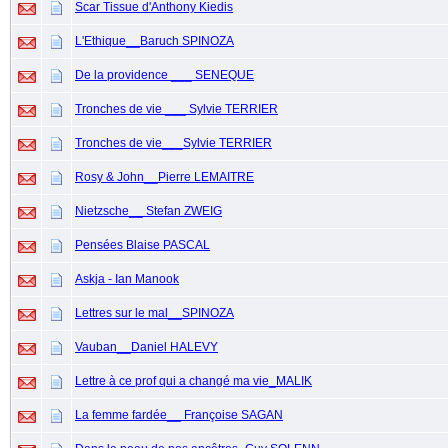
Scar Tissue d'Anthony Kiedis
L'Ethique__Baruch SPINOZA
De la providence ___ SENEQUE
Tronches de vie ___ Sylvie TERRIER
Tronches de vie___Sylvie TERRIER
Rosy & John__Pierre LEMAITRE
Nietzsche__ Stefan ZWEIG
Pensées Blaise PASCAL
Askja - Ian Manook
Lettres sur le mal__SPINOZA
Vauban__Daniel HALEVY
Lettre à ce prof qui a changé ma vie_MALIK
La femme fardée__ Françoise SAGAN